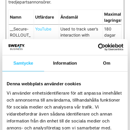
tredjepartsannonsörer.
Maximal
Namn
Utfärdare
Ändamål
lagringstid
__Secure-
YouTube
Used to track user’s
180
ROLLOUT_
interaction with
dagar
TOKEN
embedded content.
__Secure-
YouTube
Stores the user's
Session
YEC
video player
preferences using
Samtycke
Information
Om
embedded YouTube
video
__Secure-
YouTube
Used to track user’s
180
Denna webbplats använder cookies
YNID
interaction with
dagar
Vi använder enhetsidentifierare för att anpassa innehållet
embedded content.
och annonserna till användarna, tillhandahålla funktioner
i/jot/embed
Twitter Inc.
Väntande
Session
för sociala medier och analysera vår trafik. Vi
s
vidarebefordrar även sådana identifierare och annan
LAST_RESU
YouTube
Used to track user’s
Session
information från din enhet till de sociala medier och
LT_ENTRY_
interaction with
annons- och analysföretag som vi samarbetar med.