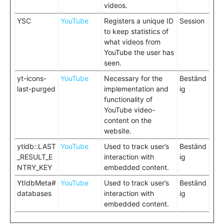
videos.
YSC
YouTube
Registers a unique ID
Session
to keep statistics of
what videos from
YouTube the user has
seen.
yt-icons-
YouTube
Necessary for the
Beständ
last-purged
implementation and
ig
functionality of
YouTube video-
content on the
website.
ytidb::LAST
YouTube
Used to track user’s
Beständ
_RESULT_E
interaction with
ig
NTRY_KEY
embedded content.
YtIdbMeta#
YouTube
Used to track user’s
Beständ
databases
interaction with
ig
embedded content.