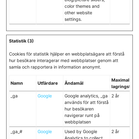
color themes and
other website
settings.
Statistik (3)
Cookies för statistik hjälper en webbplatsägare att förstå
hur besökare interagerar med webbplatser genom att
samla och rapportera in information anonymt.
Maximal
Namn
Utfärdare
Ändamål
lagringstid
_ga
Google
Google analytics, _ga
2 år
används för att förstå
hur besökaren
navigerar runt på
webbplatsen
_ga_#
Google
Used by Google
2 år
Analytics to collect