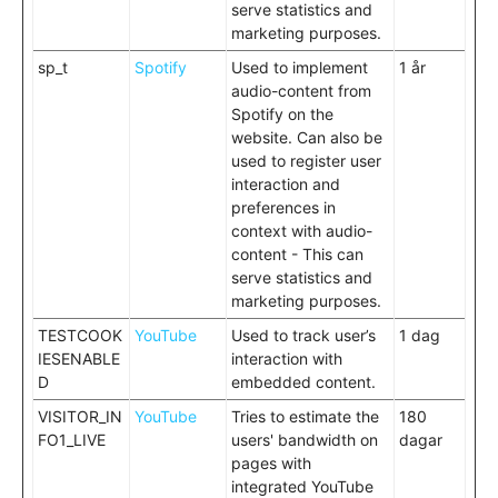
serve statistics and
marketing purposes.
sp_t
Spotify
Used to implement
1 år
audio-content from
Spotify on the
website. Can also be
used to register user
interaction and
preferences in
context with audio-
content - This can
serve statistics and
marketing purposes.
TESTCOOK
YouTube
Used to track user’s
1 dag
IESENABLE
interaction with
D
embedded content.
VISITOR_IN
YouTube
Tries to estimate the
180
FO1_LIVE
users' bandwidth on
dagar
pages with
integrated YouTube