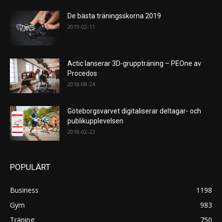
De bästa träningsskorna 2019
2019-02-11
Actic lanserar 3D-gruppträning – PEOne av
Procedos
2018-08-24
Göteborgsvarvet digitaliserar deltagar- och
publikupplevelsen
2018-02-22
POPULÄRT
Business
1198
Gym
983
Träning
750