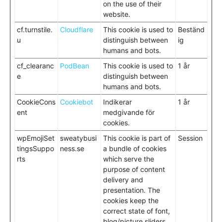
on the use of their
website.
cf.turnstile.
Cloudflare
This cookie is used to
Beständ
u
distinguish between
ig
humans and bots.
cf_clearanc
PodBean
This cookie is used to
1 år
e
distinguish between
humans and bots.
CookieCons
Cookiebot
Indikerar
1 år
ent
medgivande för
cookies.
wpEmojiSet
sweatybusi
This cookie is part of
Session
tingsSuppo
ness.se
a bundle of cookies
rts
which serve the
purpose of content
delivery and
presentation. The
cookies keep the
correct state of font,
blog/picture sliders,