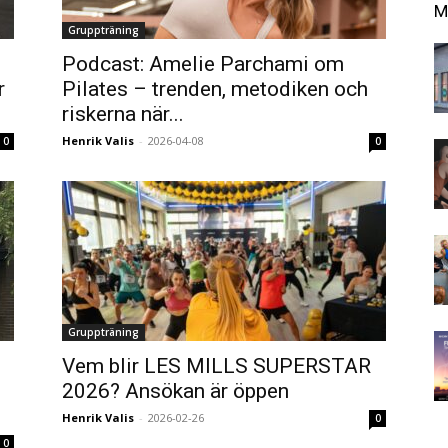
M
Gruppträning
Podcast: Amelie Parchami om
r
Pilates – trenden, metodiken och
riskerna när...
Henrik Valis
-
2026-04-08
0
0
Gruppträning
s
Vem blir LES MILLS SUPERSTAR
2026? Ansökan är öppen
Henrik Valis
-
2026-02-26
0
0