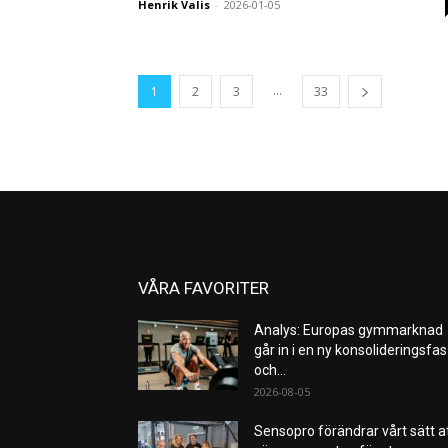
Henrik Valis
-
2026-01-05
...
1
2
3
33
VÅRA FAVORITER
Analys: Europas gymmarknad
går in i en ny konsolideringsfas
och...
2026-08-05
Sensopro förändrar vårt sätt a