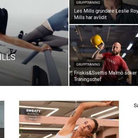
GRUPPTRÄNING
Les Mills grundare Leslie Ro
Mills har avlidit
MILLS
GRUPPTRÄNING
Friskis&Svettis Malmö söker
Träningschef
S