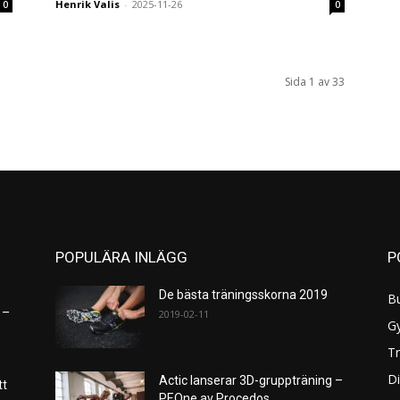
Henrik Valis
-
2025-11-26
0
0
Sida 1 av 33
POPULÄRA INLÄGG
P
De bästa träningsskorna 2019
B
 –
2019-02-11
G
Tr
Di
Actic lanserar 3D-gruppträning –
tt
PEOne av Procedos