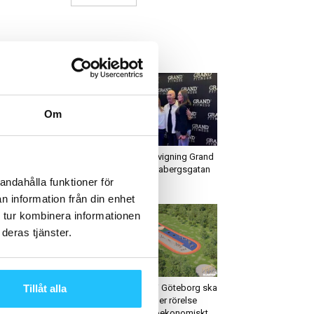
ETAST JUST NU
Om
ruppträning
Gym
s Mills lanserar nytt
Bildextra: Invigning Grand
lates-program för att
Fitness Klarabergsgatan
andahålla funktioner för
älpa klubbar att lyckas...
Stockholm
n information från din enhet
 tur kombinera informationen
deras tjänster.
räning
Hälsa
Tillåt alla
TS genomför sitt
Nya parker i Göteborg ska
örsta träningsevent
peppa till mer rörelse
nom tiderna
bland socioekonomiskt...