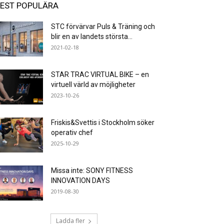
EST POPULÄRA
STC förvärvar Puls & Träning och
blir en av landets största...
2021-02-18
STAR TRAC VIRTUAL BIKE – en
virtuell värld av möjligheter
2023-10-26
Friskis&Svettis i Stockholm söker
operativ chef
2025-10-29
Missa inte: SONY FITNESS
INNOVATION DAYS
2019-08-30
Ladda fler