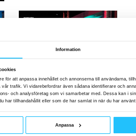
H
Information
Gruppträning
G
Podcast: Mälarö Träningsverk om
Le
cookies
familjeföretag, gruppträning och
Pi
e för att anpassa innehållet och annonserna till användarna, tillh
hj
att driva fristående gym
0
vår trafik. Vi vidarebefordrar även sådana identifierare och anna
Henrik Valis
-
2026-01-28
0
nnons- och analysföretag som vi samarbetar med. Dessa kan i sin
har tillhandahållit eller som de har samlat in när du har använt 
T
Anpassa
SA
st
ge