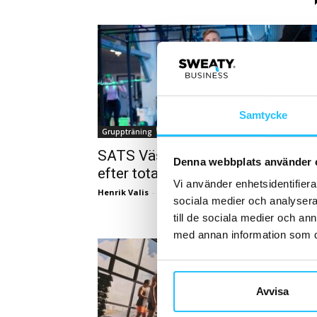
Samtycke
Gruppträning
SATS Västra Hamnen nyinviger
Denna webbplats använder 
efter totalrenovering
Vi använder enhetsidentifierar
Henrik Valis
-
2026-02-23
sociala medier och analysera 
till de sociala medier och a
med annan information som du 
Avvisa