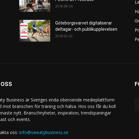
L
2018-08-24
H
Gr
Göteborgsvarvet digitaliserar
deltagar- och publikupplevelsen
P
2018-02-22
Pe
 OSS
F
ty Business är Sveriges enda oberoende medieplattform
ad mot branschen för träning och hälsa. Hos oss får du koll
enaste nytt. Branschnyheter, inspiration, trendspaningar
ast och events.
akta oss:
info@sweatybusiness.se