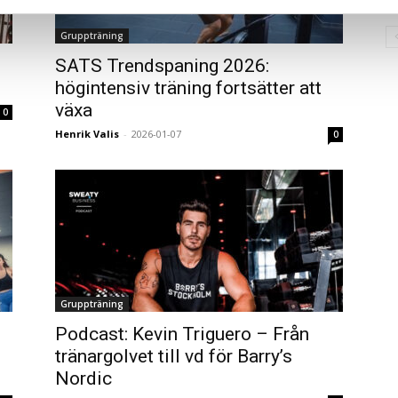
Gruppträning
SATS Trendspaning 2026:
högintensiv träning fortsätter att
växa
0
Henrik Valis
-
2026-01-07
0
Gruppträning
Podcast: Kevin Triguero – Från
tränargolvet till vd för Barry’s
Nordic