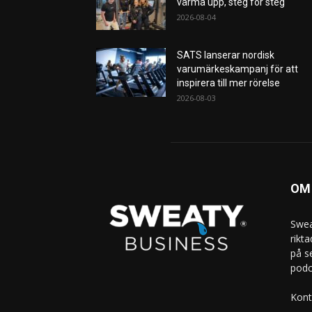
värma upp, steg för steg
2026-08-04
SATS lanserar nordisk
varumärkeskampanj för att
inspirera till mer rörelse
2026-08-03
OM
Swea
rikt
på s
podc
Kont