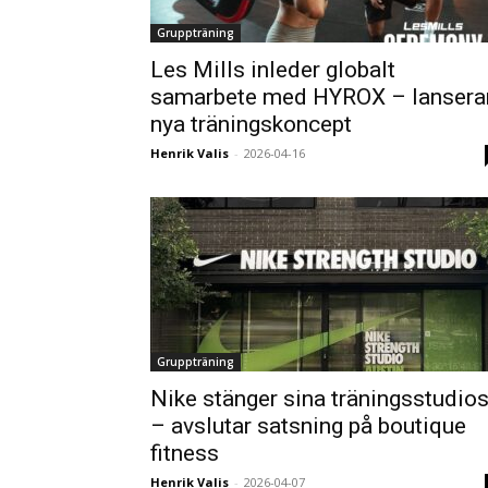
Gruppträning
Les Mills inleder globalt
samarbete med HYROX – lansera
nya träningskoncept
Henrik Valis
-
2026-04-16
Gruppträning
Nike stänger sina träningsstudio
– avslutar satsning på boutique
fitness
Henrik Valis
-
2026-04-07