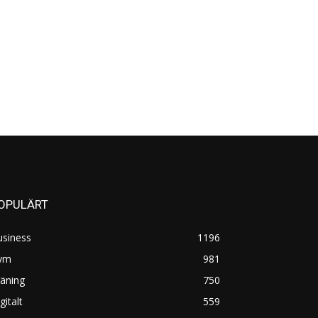
OPULÄRT
usiness
1196
ym
981
äning
750
gitalt
559