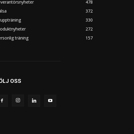
everantörsnyheter
478
älsa
372
uppträning
330
roduktnyheter
272
rsonlig träning
157
ÖLJ OSS