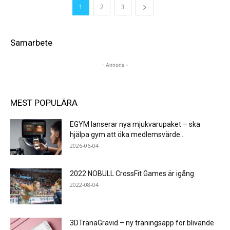
1
2
3
Samarbete
- Annons -
MEST POPULÄRA
EGYM lanserar nya mjukvarupaket – ska
hjälpa gym att öka medlemsvärde...
2026-06-04
2022 NOBULL CrossFit Games är igång
2022-08-04
3DTränaGravid – ny träningsapp för blivande