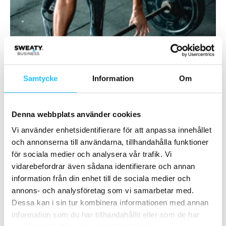
Krönikor
Samtycke
Information
Om
Koll på rätt statistik för ditt gym
Sweaty Business
-
2019-10-14
0
Denna webbplats använder cookies
Vi använder enhetsidentifierare för att anpassa innehållet
och annonserna till användarna, tillhandahålla funktioner
för sociala medier och analysera vår trafik. Vi
vidarebefordrar även sådana identifierare och annan
information från din enhet till de sociala medier och
annons- och analysföretag som vi samarbetar med.
Dessa kan i sin tur kombinera informationen med annan
Krönikor
information som du har tillhandahållit eller som de har