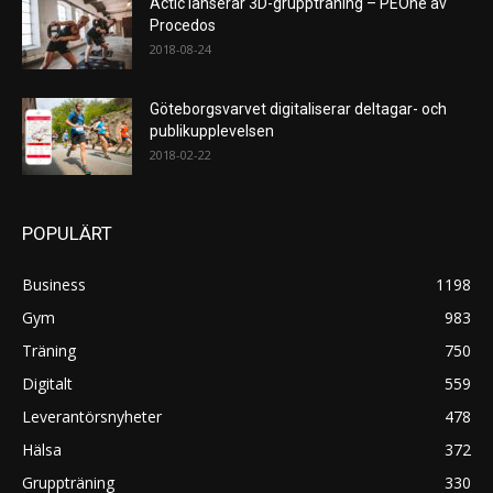
Actic lanserar 3D-gruppträning – PEOne av
Procedos
2018-08-24
Göteborgsvarvet digitaliserar deltagar- och
publikupplevelsen
2018-02-22
POPULÄRT
Business
1198
Gym
983
Träning
750
Digitalt
559
Leverantörsnyheter
478
Hälsa
372
Gruppträning
330