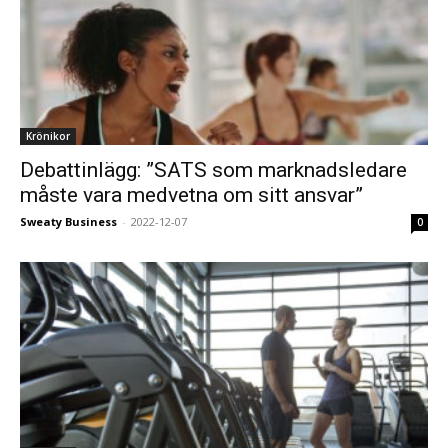
Krönikor
Debattinlägg: ”SATS som marknadsledare
måste vara medvetna om sitt ansvar”
Sweaty Business
-
2022-12-07
0