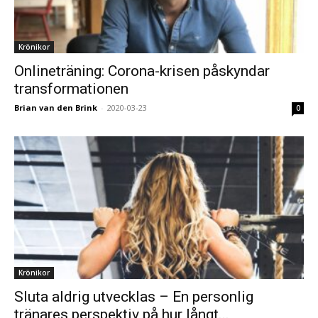
Krönikor
Onlineträning: Corona-krisen påskyndar
transformationen
Brian van den Brink
-
2020-03-23
0
Krönikor
Sluta aldrig utvecklas – En personlig
tränares perspektiv på hur långt...