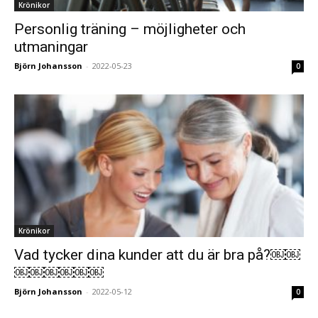
Krönikor
Personlig träning – möjligheter och
utmaningar
Björn Johansson
-
2022-05-23
0
Krönikor
Vad tycker dina kunder att du är bra på?￼￼
￼￼￼￼￼￼
Björn Johansson
-
2022-05-12
0