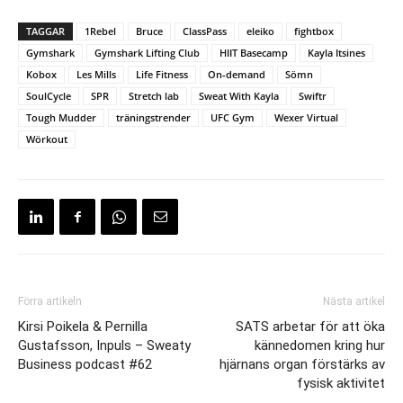
TAGGAR
1Rebel
Bruce
ClassPass
eleiko
fightbox
Gymshark
Gymshark Lifting Club
HIIT Basecamp
Kayla Itsines
Kobox
Les Mills
Life Fitness
On-demand
Sömn
SoulCycle
SPR
Stretch lab
Sweat With Kayla
Swiftr
Tough Mudder
träningstrender
UFC Gym
Wexer Virtual
Wörkout
Förra artikeln
Nästa artikel
Kirsi Poikela & Pernilla
SATS arbetar för att öka
Gustafsson, Inpuls – Sweaty
kännedomen kring hur
Business podcast #62
hjärnans organ förstärks av
fysisk aktivitet