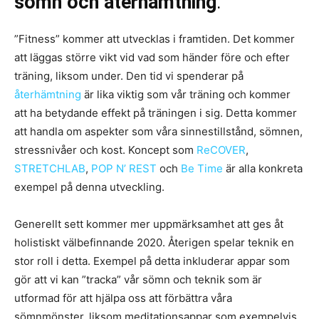
sömn och återhämtning
.
”Fitness” kommer att utvecklas i framtiden. Det kommer
att läggas större vikt vid vad som händer före och efter
träning, liksom under. Den tid vi spenderar på
återhämtning
är lika viktig som vår träning och kommer
att ha betydande effekt på träningen i sig. Detta kommer
att handla om aspekter som våra sinnestillstånd, sömnen,
stressnivåer och kost. Koncept som
ReCOVER
,
STRETCHLAB
,
POP N’ REST
och
Be Time
är alla konkreta
exempel på denna utveckling.
Generellt sett kommer mer uppmärksamhet att ges åt
holistiskt välbefinnande 2020. Återigen spelar teknik en
stor roll i detta. Exempel på detta inkluderar appar som
gör att vi kan ”tracka” vår sömn och teknik som är
utformad för att hjälpa oss att förbättra våra
sömnmönster, liksom meditationsappar som exempelvis