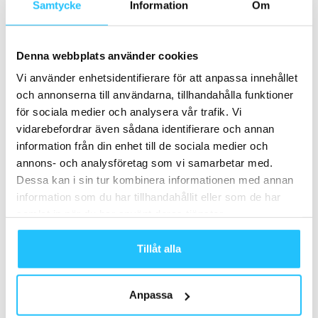
Samtycke
Information
Om
När gränserna mellan fträning och underhållning
fortsätter att suddas ut är åldern för ”exertainment” inne
Denna webbplats använder cookies
och 2020 ser ut att vara det år som verkligen gör en
impact.
Vi använder enhetsidentifierare för att anpassa innehållet
och annonserna till användarna, tillhandahålla funktioner
för sociala medier och analysera vår trafik. Vi
Förvänta dig att se underhållnings- och mediagiganter gå
vidarebefordrar även sådana identifierare och annan
in i fitnessmarknaden, med företag som
SoulCycle
som
information från din enhet till de sociala medier och
nyligen investerat stort i en 20-personer stark
annons- och analysföretag som vi samarbetar med.
medieavdelning som ägnar sig åt att leverera
Dessa kan i sin tur kombinera informationen med annan
transformativt marknadsföringsinnehåll som kompletterar
information som du har tillhandahållit eller som de har
studioupplevelsen i deras cykelsalar och samtidigt
samlat in när du har använt deras tjänster.
adderar nya intäktsströmmar. SoulCycle har även
arrangerat ett antal live-spelningar under cykelpass med
Tillåt alla
både etablerade och ”up-and-coming”-artister.
Anpassa