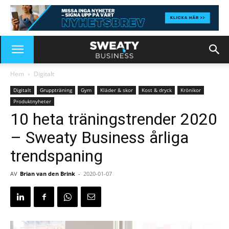
Hem
Digitalt
Digitalt
Gruppträning
Gym
Kläder & skor
Kost & dryck
Krönikor
Produktnyheter
10 heta träningstrender 2020
– Sweaty Business årliga
trendspaning
AV
Brian van den Brink
-
2020-01-07