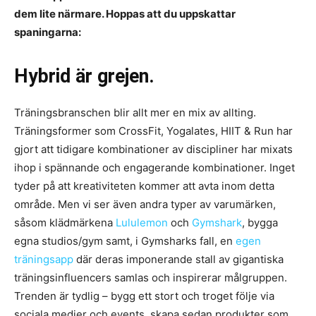
dem lite närmare. Hoppas att du uppskattar
spaningarna:
Hybrid är grejen.
Träningsbranschen blir allt mer en mix av allting.
Träningsformer som CrossFit, Yogalates, HIIT & Run har
gjort att tidigare kombinationer av discipliner har mixats
ihop i spännande och engagerande kombinationer. Inget
tyder på att kreativiteten kommer att avta inom detta
område. Men vi ser även andra typer av varumärken,
såsom klädmärkena
Lululemon
och
Gymshark
, bygga
egna studios/gym samt, i Gymsharks fall, en
egen
träningsapp
där deras imponerande stall av gigantiska
träningsinfluencers samlas och inspirerar målgruppen.
Trenden är tydlig – bygg ett stort och troget följe via
sociala medier och events, skapa sedan produkter som