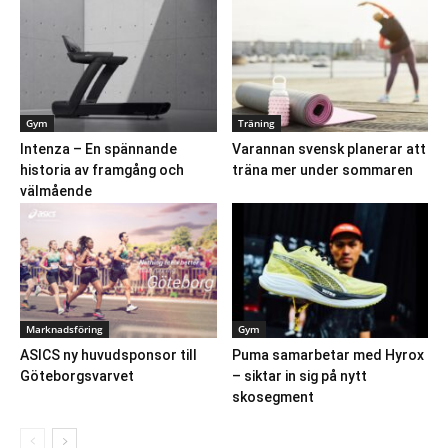
Gym
Träning
Intenza – En spännande
Varannan svensk planerar att
historia av framgång och
träna mer under sommaren
välmående
Marknadsföring
Gym
ASICS ny huvudsponsor till
Puma samarbetar med Hyrox
Göteborgsvarvet
– siktar in sig på nytt
skosegment