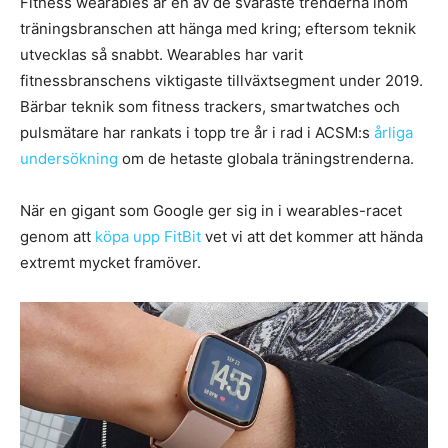
Fitness wearables är en av de svåraste trenderna inom
träningsbranschen att hänga med kring; eftersom teknik
utvecklas så snabbt. Wearables har varit
fitnessbranschens viktigaste tillväxtsegment under 2019.
Bärbar teknik som fitness trackers, smartwatches och
pulsmätare har rankats i topp tre år i rad i ACSM:s
årliga
undersökning
om de hetaste globala träningstrenderna.
När en gigant som Google ger sig in i wearables-racet
genom att
köpa upp FitBit
vet vi att det kommer att hända
extremt mycket framöver.