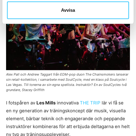
Avvisa
Alex Pall och Andrew Taggart från EDM-pop duon The Chainsmokers lanserar
sin retail-kollektion, i samarbete med SoulCycle, med en klass på Soulcycle i
Las Vegas. Till tonerna av sin egna spellista. Instruktör? En av SoulCycles två
grundare, Stacey Griffith
I fotspåren av
Les Mills
innovativa
THE TRIP
lär vi få se
en ny generation av träningskoncept där musik, visuella
element, bärbar teknik och engagerande och peppande
instruktörer kombineras för att erbjuda deltagarna en helt
ny typ av träningsupplevelser.