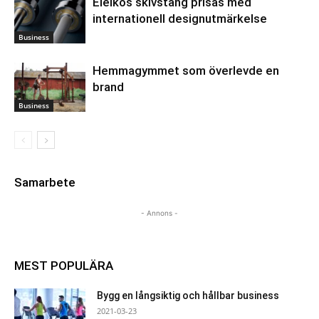
Eleikos skivstång prisas med
internationell designutmärkelse
Business
Hemmagymmet som överlevde en
brand
Business
Samarbete
- Annons -
MEST POPULÄRA
Bygg en långsiktig och hållbar business
2021-03-23