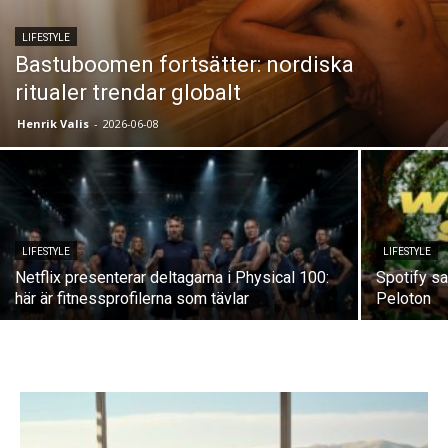
LIFESTYLE
Bastuboomen fortsätter: nordiska
ritualer trendar globalt
Henrik Valis
-
2026-06-08
LIFESTYLE
LIFESTYLE
Netflix presenterar deltagarna i Physical 100:
Spotify sa
här är fitnessprofilerna som tävlar
Peloton