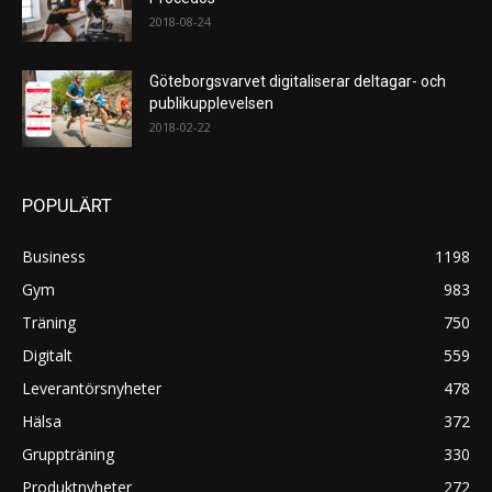
2018-08-24
Göteborgsvarvet digitaliserar deltagar- och
publikupplevelsen
2018-02-22
POPULÄRT
Business
1198
Gym
983
Träning
750
Digitalt
559
Leverantörsnyheter
478
Hälsa
372
Gruppträning
330
Produktnyheter
272