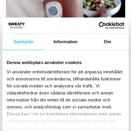
Lifestyle
Life Time Fitness teamar upp med Dexcom
Brian van den Brink
-
2025-02-07
0
Samtycke
Information
Om
Denna webbplats använder cookies
Vi använder enhetsidentifierare för att anpassa innehållet
och annonserna till användarna, tillhandahålla funktioner
för sociala medier och analysera vår trafik. Vi
vidarebefordrar även sådana identifierare och annan
information från din enhet till de sociala medier och
annons- och analysföretag som vi samarbetar med.
Lifestyle
Dessa kan i sin tur kombinera informationen med annan
Nike presenterar vårens löparnyheter –
information som du har tillhandahållit eller som de har
Vomero 18 och kollektionerna Nike Swift...
samlat in när du har använt deras tjänster.