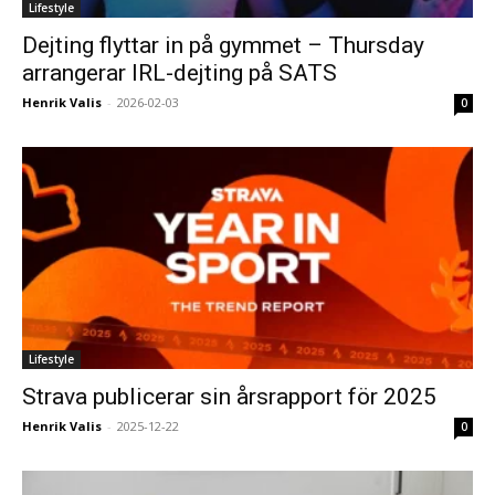
Lifestyle
Dejting flyttar in på gymmet – Thursday
arrangerar IRL-dejting på SATS
Henrik Valis
-
2026-02-03
0
Lifestyle
Strava publicerar sin årsrapport för 2025
Henrik Valis
-
2025-12-22
0