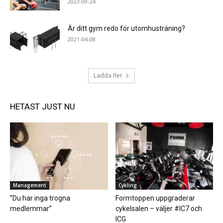
2023-09-24
Är ditt gym redo för utomhusträning?
2021-04-08
Ladda fler
HETAST JUST NU
Management
Cykling
”Du har inga trogna
Formtoppen uppgraderar
medlemmar”
cykelsalen – väljer #IC7 och
ICG