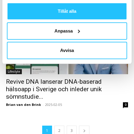
Brian van den Brink
-
2025-02-06
0
Tillåt alla
Anpassa
Avvisa
Lifestyle
Revive DNA lanserar DNA-baserad
hälsoapp i Sverige och inleder unik
sömnstudie...
Brian van den Brink
-
2025-02-05
0
1
2
3