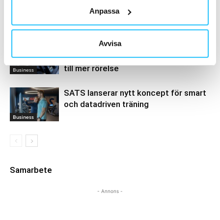
går in i en ny fas – medlemslojalitet
Anpassa
blir viktigare än medlemsjakt
Business
Avvisa
SATS lanserar nordisk
varumärkeskampanj för att inspirera
till mer rörelse
Business
SATS lanserar nytt koncept för smart
och datadriven träning
Business
Samarbete
- Annons -