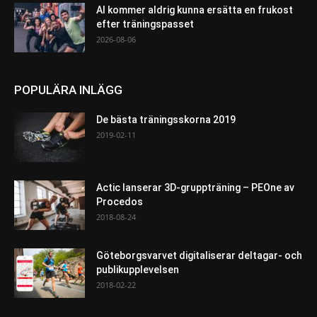
AI kommer aldrig kunna ersätta en frukost
efter träningspasset
2026-08-06
POPULÄRA INLÄGG
De bästa träningsskorna 2019
2019-02-11
Actic lanserar 3D-gruppträning – PEOne av
Procedos
2018-08-24
Göteborgsvarvet digitaliserar deltagar- och
publikupplevelsen
2018-02-22