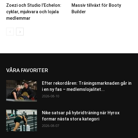
Zoezi och Studio l’Echelon:
Massiv tillväxt för Booty
cyklar, mjukvara och lojala
Builder
medlemmar
VÅRA FAVORITER
Efter rekordåren: Träningsmarknaden går in
i en ny fas – medlemslojalitet...
2026-08-10
Nike satsar på hybridträning när Hyrox
formar nästa stora kategori
2026-08-07