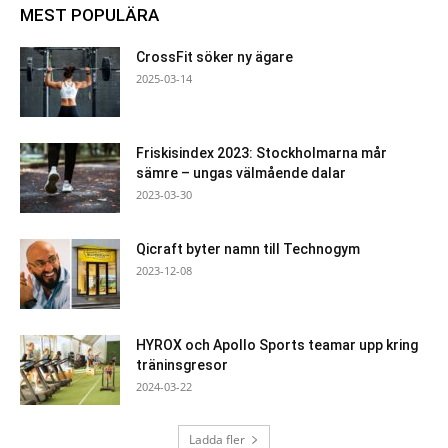
MEST POPULÄRA
CrossFit söker ny ägare
2025-03-14
Friskisindex 2023: Stockholmarna mår
sämre – ungas välmående dalar
2023-03-30
Qicraft byter namn till Technogym
2023-12-08
HYROX och Apollo Sports teamar upp kring
träninsgresor
2024-03-22
Ladda fler