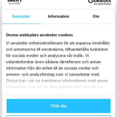
Årskort, periodkort eller
Hälso- och friskvårdssatsning
klippkort – vad funkar faktiskt
i Skärholmen Centrum på
Samtycke
Information
Om
2026?
totalt 5 400 kvadratmeter
Denna webbplats använder cookies
Vi använder enhetsidentifierare för att anpassa innehållet
och annonserna till användarna, tillhandahålla funktioner
för sociala medier och analysera vår trafik. Vi
vidarebefordrar även sådana identifierare och annan
information från din enhet till de sociala medier och
Henrik Valis
annons- och analysföretag som vi samarbetar med.
Dessa kan i sin tur kombinera informationen med annan
information som du har tillhandahållit eller som de har
samlat in när du har använt deras tjänster.
Relaterade artiklar
Mer av samma författare
Tillåt alla
Efter rekordåren: Träningsmarknaden