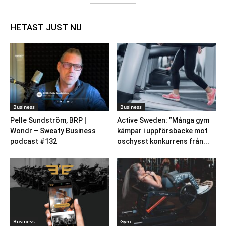
HETAST JUST NU
Business
Business
Pelle Sundström, BRP |
Active Sweden: ”Många gym
Wondr – Sweaty Business
kämpar i uppförsbacke mot
podcast #132
oschysst konkurrens från...
Business
Gym