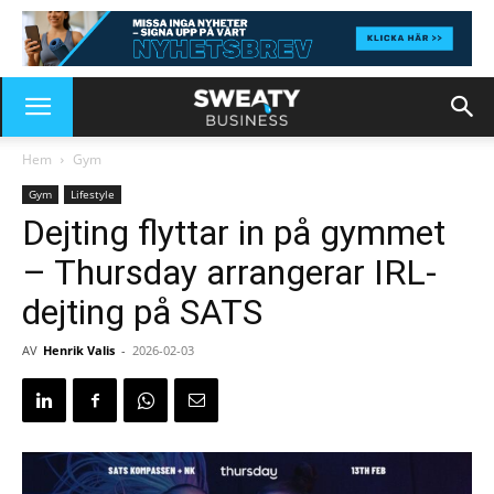
Hem
Gym
Gym
Lifestyle
Dejting flyttar in på gymmet
– Thursday arrangerar IRL-
dejting på SATS
AV
Henrik Valis
-
2026-02-03