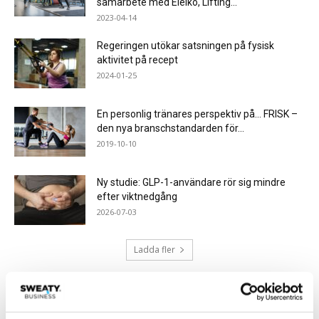
samarbete med Eleiko, Lifting...
2023-04-14
Regeringen utökar satsningen på fysisk
aktivitet på recept
2024-01-25
En personlig tränares perspektiv på… FRISK –
den nya branschstandarden för...
2019-10-10
Ny studie: GLP-1-användare rör sig mindre
efter viktnedgång
2026-07-03
Ladda fler
HETAST JUST NU