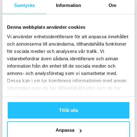
Samtycke
Information
Om
Denna webbplats använder cookies
Vi använder enhetsidentifierare för att anpassa innehållet
Business
Träning
och annonserna till användarna, tillhandahålla funktioner
Activio förvärvas av Nordic
Bildextra: Friskis Inspo 2023
för sociala medier och analysera vår trafik. Vi
Fighter AB – lägger i nästa
vidarebefordrar även sådana identifierare och annan
växel...
information från din enhet till de sociala medier och
annons- och analysföretag som vi samarbetar med.
Dessa kan i sin tur kombinera informationen med annan
information som du har tillhandahållit eller som de har
samlat in när du har använt deras tjänster.
Träning
Business
Kartläggning av svenskarnas
SM-veckan i Karlstad – tre
Tillåt alla
utomhusträning: 43%* har
dagar av svensk funktionell
tränat mer utomhus våren
fitness med...
2020
Anpassa