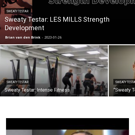
SWEATY TESTAR
Sweaty Testar: LES MILLS Strength
Development
Brian van den Brink
-
2023-01-26
SWEATY TESTAR
SWEATY TEST
Sweaty Testar: Intense Fitness
”Sweaty Te