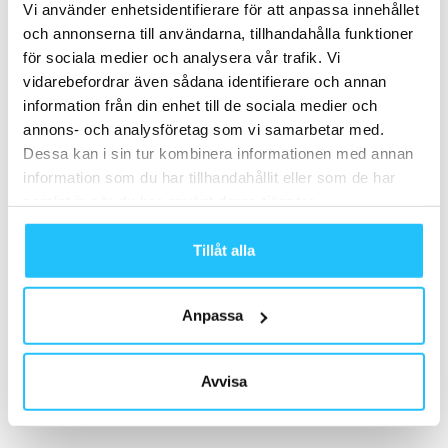
Vi använder enhetsidentifierare för att anpassa innehållet
Mia Björkroos – Sweaty Business-podden
och annonserna till användarna, tillhandahålla funktioner
#57
2019-11-27
för sociala medier och analysera vår trafik. Vi
vidarebefordrar även sådana identifierare och annan
information från din enhet till de sociala medier och
Ladda fler
annons- och analysföretag som vi samarbetar med.
Dessa kan i sin tur kombinera informationen med annan
HETAST JUST NU
information som du har tillhandahållit eller som de har
samlat in när du har använt deras tjänster.
Tillåt alla
Anpassa
Featured
Gym
#vadegrejen med boutique
Technogym uppdaterar
fitness och IHRSA
styrketräningsserien Pure
Avvisa
Convention?
Strength med två nya
produkter