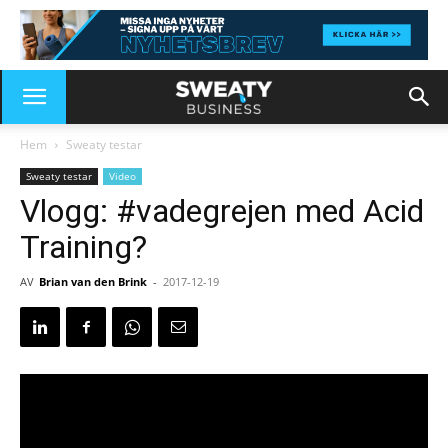
Hem
Sweaty testar
Sweaty testar
Video
Vlogg: #vadegrejen med Acid
Training?
AV
Brian van den Brink
-
2017-12-19