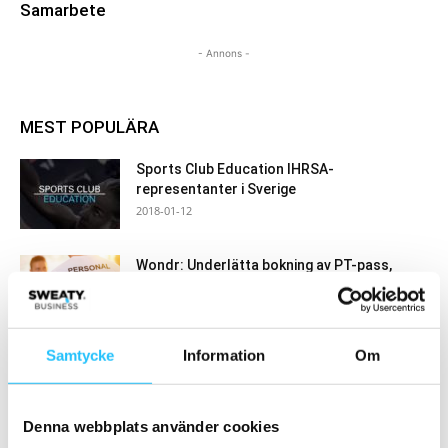
Samarbete
- Annons -
MEST POPULÄRA
Sports Club Education IHRSA-
representanter i Sverige
2018-01-12
Wondr: Underlätta bokning av PT-pass,
behandlingar och mycket mer med
bokningsflöden
2021-09-06
Samtycke
Information
Om
Tips från Foodbox: När mat blir svårt
2022-03-30
Denna webbplats använder cookies