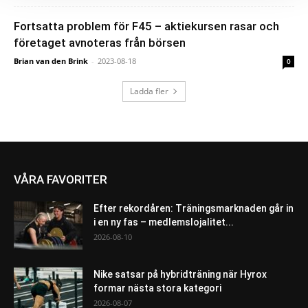
Fortsatta problem för F45 – aktiekursen rasar och
företaget avnoteras från börsen
Brian van den Brink
-
2023-08-18
0
Ladda fler
VÅRA FAVORITER
Efter rekordåren: Träningsmarknaden går in
i en ny fas – medlemslojalitet...
2026-08-10
Nike satsar på hybridträning när Hyrox
formar nästa stora kategori
2026-08-07