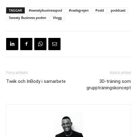
TAGGAR
#sweatybusinesspod
#vadegrejen
Podd
poddcast
Sweaty Business poden
Vlogg
Förra artikeln
Nästa artikel
Twiik och InBody i samarbete
3D-träning som
gruppträningskoncept