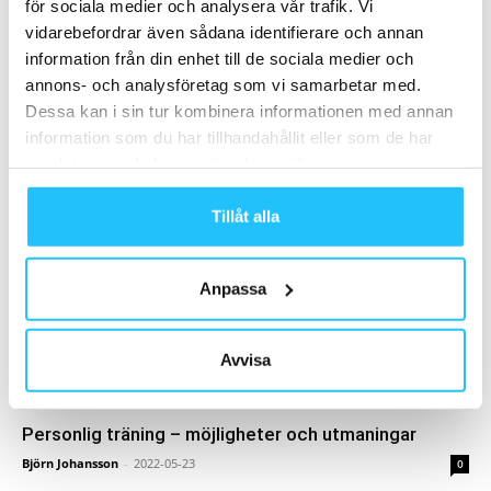
för sociala medier och analysera vår trafik. Vi
Sweaty Business
-
2024-09-17
0
vidarebefordrar även sådana identifierare och annan
information från din enhet till de sociala medier och
annons- och analysföretag som vi samarbetar med.
Fullt fokus på intern marknadsföring!
2022-01-03
Dessa kan i sin tur kombinera informationen med annan
information som du har tillhandahållit eller som de har
samlat in när du har använt deras tjänster.
Oura släpper 4:e generationens smart ring
2024-10-10
Tillåt alla
MISSA INTE
Anpassa
Fresh Fitness blir SATS BASE
Avvisa
Brian van den Brink
-
2017-12-20
0
Personlig träning – möjligheter och utmaningar
Björn Johansson
-
2022-05-23
0