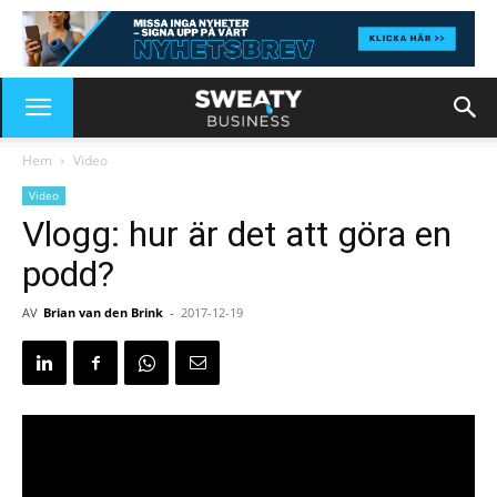
Hem
Video
Video
Vlogg: hur är det att göra en
podd?
AV
Brian van den Brink
-
2017-12-19