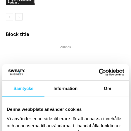
Podcast
Block title
- Annons -
SENASTE NYTT
Samtycke
Information
Om
Denna webbplats använder cookies
Vi använder enhetsidentifierare för att anpassa innehållet
Wondr Academy – satsning från Wondr ska
och annonserna till användarna, tillhandahålla funktioner
hjälpa gym bli mer framgångsrika