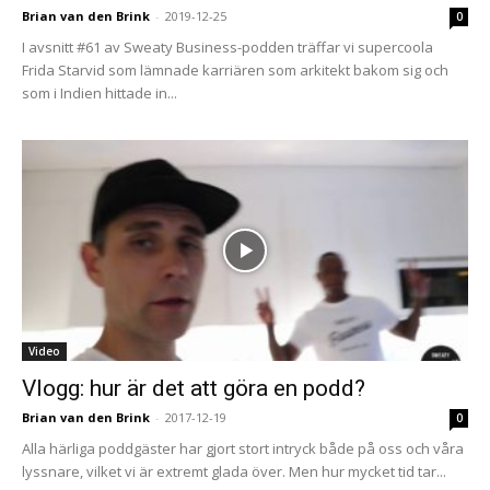
Brian van den Brink
-
2019-12-25
0
I avsnitt #61 av Sweaty Business-podden träffar vi supercoola
Frida Starvid som lämnade karriären som arkitekt bakom sig och
som i Indien hittade in...
Video
Vlogg: hur är det att göra en podd?
Brian van den Brink
-
2017-12-19
0
Alla härliga poddgäster har gjort stort intryck både på oss och våra
lyssnare, vilket vi är extremt glada över. Men hur mycket tid tar...