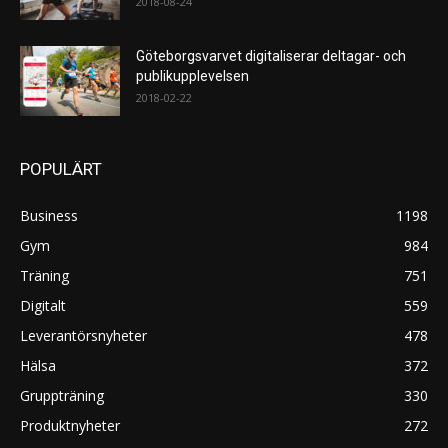
2018-08-24
Göteborgsvarvet digitaliserar deltagar- och
publikupplevelsen
2018-02-22
POPULÄRT
Business
1198
Gym
984
Träning
751
Digitalt
559
Leverantörsnyheter
478
Hälsa
372
Gruppträning
330
Produktnyheter
272