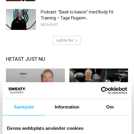
Podcast: “Back to basics” med Body Fit
Training – Tage Flugeim...
2025-05-07
Ladda fler
HETAST JUST NU
Gym
Business
Samtycke
Information
Om
Johan Arnerlind, Eleiko –
Magnea Performance och
Sweaty Business podcast #99
Zoezi: När digital strategi driver
tillväxt redan innan...
Denna webbplats använder cookies