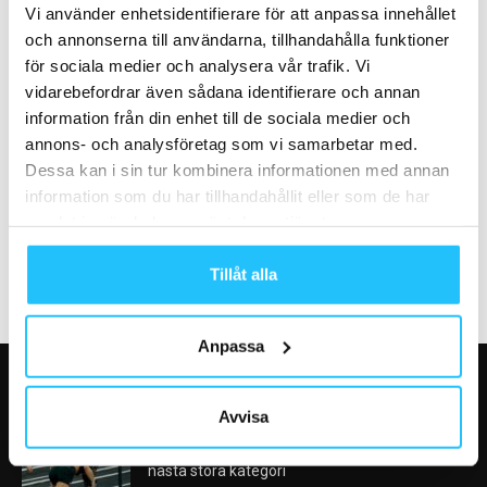
Vi använder enhetsidentifierare för att anpassa innehållet
och annonserna till användarna, tillhandahålla funktioner
för sociala medier och analysera vår trafik. Vi
vidarebefordrar även sådana identifierare och annan
information från din enhet till de sociala medier och
annons- och analysföretag som vi samarbetar med.
Business
Business
Dessa kan i sin tur kombinera informationen med annan
Onlinecoachingplattformen
Concept köper in sig i
information som du har tillhandahållit eller som de har
Lenus köper upp konkurrenten
NovaSecur
Zenfit
samlat in när du har använt deras tjänster.
Tillåt alla
Anpassa
VÅRA FAVORITER
Avvisa
Nike satsar på hybridträning när Hyrox formar
nästa stora kategori