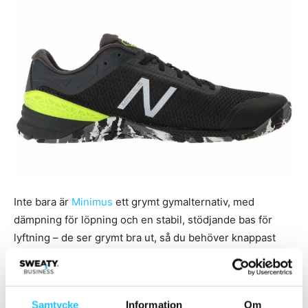
Inte bara är
Minimus
ett grymt gymalternativ, med
dämpning för löpning och en stabil, stödjande bas för
lyftning – de ser grymt bra ut, så du behöver knappast
gömma undan dina skor i väskan på vägen till och från
gymmet.
Samtycke
Information
Om