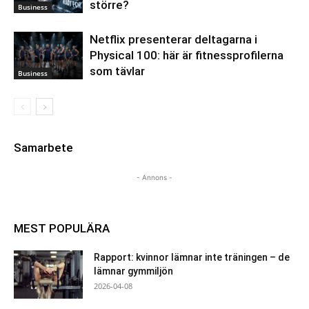
större?
Business
Netflix presenterar deltagarna i
Physical 100: här är fitnessprofilerna
som tävlar
Business
Samarbete
- Annons -
MEST POPULÄRA
Rapport: kvinnor lämnar inte träningen – de
lämnar gymmiljön
2026-04-08