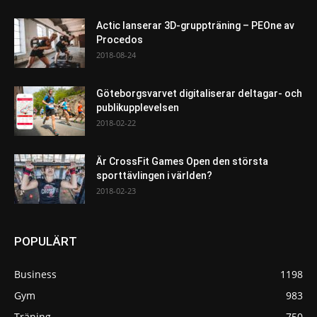
Actic lanserar 3D-gruppträning – PEOne av
Procedos
2018-08-24
Göteborgsvarvet digitaliserar deltagar- och
publikupplevelsen
2018-02-22
Är CrossFit Games Open den största
sporttävlingen i världen?
2018-02-23
POPULÄRT
Business
1198
Gym
983
Träning
750