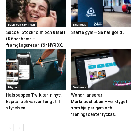
Lopp och tävlingar
Business
Succé i Stockholm och utsålt
Starta gym – Så här gör du
i Köpenhamn –
framgångsresan för HYROX...
Digitalt
Business
Hälsoappen Twiik tar in nytt
Wondr lanserar
kapital och värvar tungt till
Marknadshuben – verktyget
styrelsen
som hjälper gym och
träningscenter lyckas...