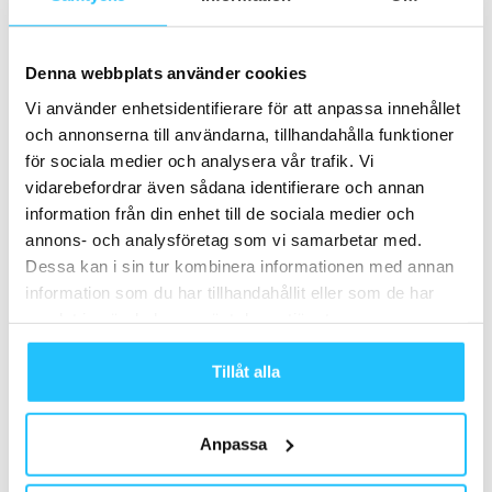
Denna webbplats använder cookies
TAGGAR
crossfit
HIIT
Nano
New Balance Minimus 40
Vi använder enhetsidentifierare för att anpassa innehållet
nike
Nike Free TR9
Reebok
Reebok Nano 8
träning
och annonserna till användarna, tillhandahålla funktioner
Träningsskor
för sociala medier och analysera vår trafik. Vi
vidarebefordrar även sådana identifierare och annan
information från din enhet till de sociala medier och
annons- och analysföretag som vi samarbetar med.
Dessa kan i sin tur kombinera informationen med annan
information som du har tillhandahållit eller som de har
samlat in när du har använt deras tjänster.
Förra artikeln
Nästa artikel
Tillåt alla
Spartan – Världens största
CrossFit-workshop: Fysträning
hinderbanelopp – kommer till
för bättre kondition och
Åre
uthållighet inom Crossfit
Anpassa