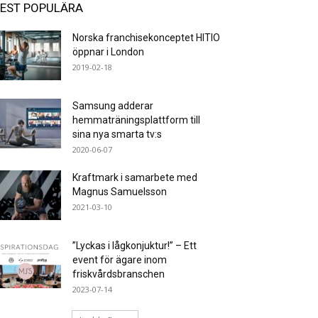
EST POPULÄRA
Norska franchisekonceptet HITIO
öppnar i London
2019-02-18
Samsung adderar
hemmaträningsplattform till
sina nya smarta tv:s
2020-06-07
Kraftmark i samarbete med
Magnus Samuelsson
2021-03-10
”Lyckas i lågkonjuktur!” – Ett
event för ägare inom
friskvårdsbranschen
2023-07-14