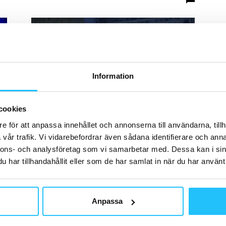
H
Information
Leverantörsnyheter
F
cookies
Stark uppslutning vid Concepts
Ha
ng
kundträff
e för att anpassa innehållet och annonserna till användarna, tillh
oc
vår trafik. Vi vidarebefordrar även sådana identifierare och anna
Henrik Valis
-
2025-12-08
0
0
nnons- och analysföretag som vi samarbetar med. Dessa kan i sin
har tillhandahållit eller som de har samlat in när du har använt 
Anpassa
B
Fr