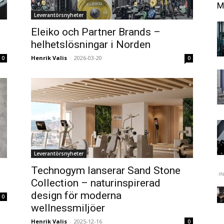
M
Leverantörsnyheter
Eleiko och Partner Brands –
helhetslösningar i Norden
Henrik Valis
-
2026-03-20
0
0
Leverantörsnyheter
Technogym lanserar Sand Stone
Collection – naturinspirerad
design för moderna
0
wellnessmiljöer
Henrik Valis
-
2025-12-16
0