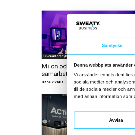
Samtycke
Leverantörsnyheter
Denna webbplats använder 
Milon och InBody Sweden inleder
samarbete kring datadriven träni
Vi använder enhetsidentifierar
sociala medier och analysera 
Henrik Valis
-
2025-12-15
till de sociala medier och a
med annan information som du 
Avvisa