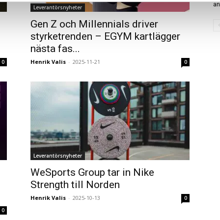
an
Leverantörsnyheter
Gen Z och Millennials driver
styrketrenden – EGYM kartlägger
nästa fas...
Henrik Valis
-
2025-11-21
0
0
Leverantörsnyheter
WeSports Group tar in Nike
Strength till Norden
Henrik Valis
-
2025-10-13
0
0