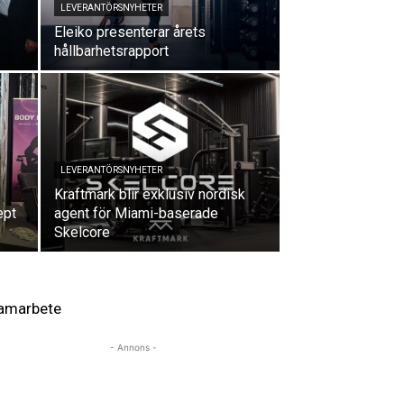
LEVERANTÖRSNYHETER
Eleiko presenterar årets
hållbarhetsrapport
LEVERANTÖRSNYHETER
Kraftmark blir exklusiv nordisk
ept
agent för Miami-baserade
Skelcore
amarbete
- Annons -