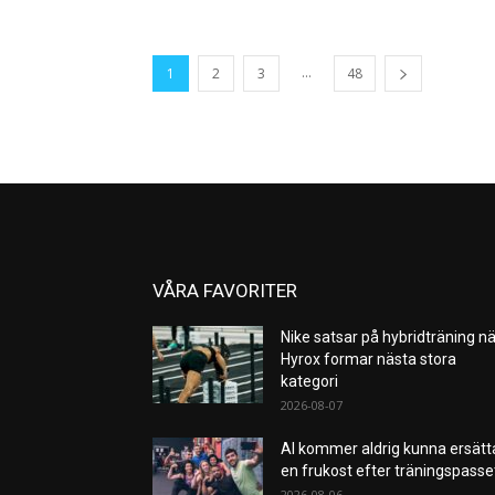
...
1
2
3
48
VÅRA FAVORITER
Nike satsar på hybridträning nä
Hyrox formar nästa stora
kategori
2026-08-07
AI kommer aldrig kunna ersätt
en frukost efter träningspass
2026-08-06