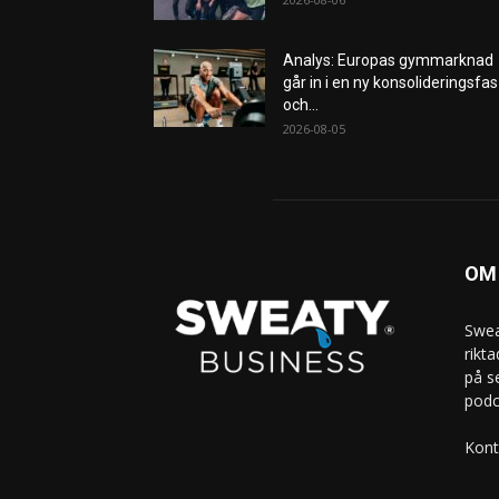
Analys: Europas gymmarknad
går in i en ny konsolideringsfas
och...
2026-08-05
OM
Swea
rikt
på s
podc
Kont