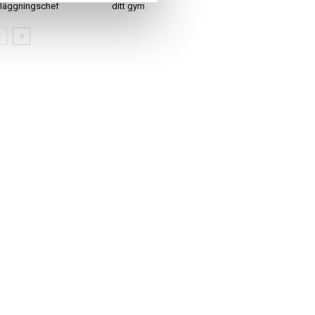
läggningschef
ditt gym