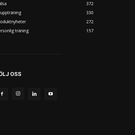
älsa
372
uppträning
330
roduktnyheter
272
rsonlig träning
157
ÖLJ OSS