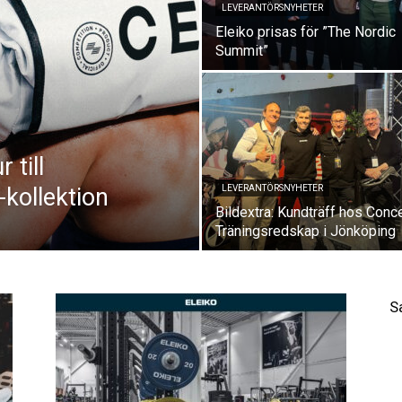
LEVERANTÖRSNYHETER
Eleiko prisas för ”The Nordic
Summit”
 till
-kollektion
LEVERANTÖRSNYHETER
Bildextra: Kundträff hos Conc
Träningsredskap i Jönköping
S