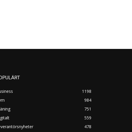
OPULÄRT
usiness
1198
ym
984
äning
751
gitalt
559
everantörsnyheter
478