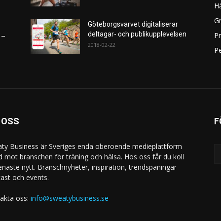
H
Gr
Göteborgsvarvet digitaliserar
deltagar- och publikupplevelsen
P
 –
2018-02-22
Pe
 OSS
F
ty Business är Sveriges enda oberoende medieplattform
ad mot branschen för träning och hälsa. Hos oss får du koll
enaste nytt. Branschnyheter, inspiration, trendspaningar
ast och events.
akta oss:
info@sweatybusiness.se