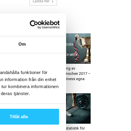
Ladda fler
ETAST JUST NU
Om
örsäljning
Business
r du koll på dina kunder
En summering av
andahålla funktioner för
h leads?
träningsbranschen 2017 –
Sweaty Business egna
n information från din enhet
”awards”
 tur kombinera informationen
deras tjänster.
Tillåt alla
usiness
Business
iskis Göteborg söker
Koll på rätt statistik för