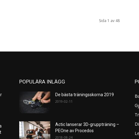
Sida 1 av 48
POPULÄRA INLÄGG
P
r
De bästa träningsskorna 2019
B
2019-02-11
G
Tr
Di
Actic lanserar 3D-gruppträning –
a
PEOne av Procedos
et
L
2018-08-24