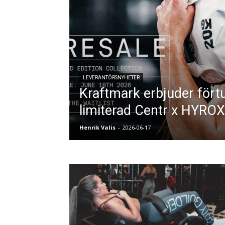
LEVERANTÖRSNYHETER
Kraftmark erbjuder förtur
limiterad Centr x HYROX
Henrik Valis
-
2026-06-17