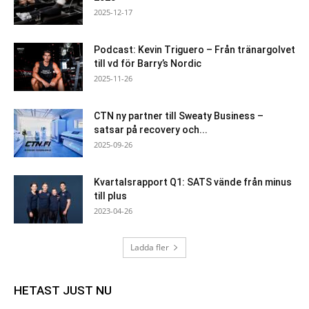
2025-12-17
Podcast: Kevin Triguero – Från tränargolvet
till vd för Barry’s Nordic
2025-11-26
CTN ny partner till Sweaty Business –
satsar på recovery och...
2025-09-26
Kvartalsrapport Q1: SATS vände från minus
till plus
2023-04-26
Ladda fler
HETAST JUST NU