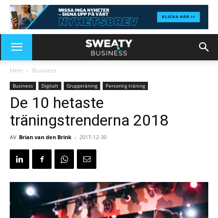
Hem
Business
Business
Digitalt
Gruppträning
Personlig träning
De 10 hetaste
träningstrenderna 2018
AV
Brian van den Brink
-
2017-12-30