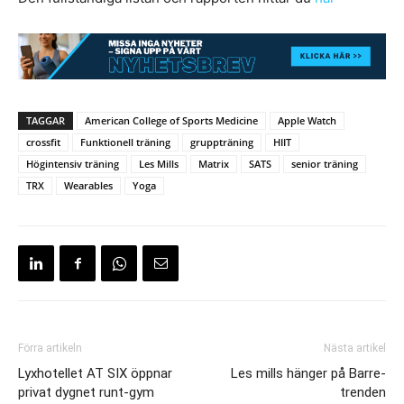
TAGGAR
American College of Sports Medicine
Apple Watch
crossfit
Funktionell träning
gruppträning
HIIT
Högintensiv träning
Les Mills
Matrix
SATS
senior träning
TRX
Wearables
Yoga
Förra artikeln
Nästa artikel
Lyxhotellet AT SIX öppnar
Les mills hänger på Barre-
privat dygnet runt-gym
trenden