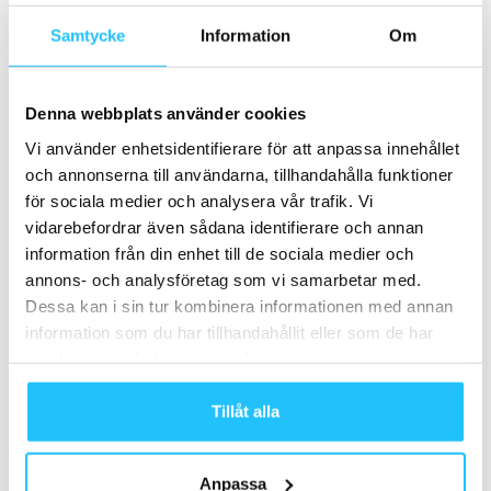
intäkterna i verksamheten samt stärka kundrelationerna.
Samtycke
Information
Om
Träning för äldre
Denna webbplats använder cookies
Det finns en växande marknad av gått/ska gå i pension
Vi använder enhetsidentifierare för att anpassa innehållet
och som gör det med en bättre hälsa än tidigare
och annonserna till användarna, tillhandahålla funktioner
generationer. Med en ökande andel av den äldre
för sociala medier och analysera vår trafik. Vi
befolkningen är detta ett område som
vidarebefordrar även sådana identifierare och annan
träningsanläggningar borde lägga större fokus på, det
information från din enhet till de sociala medier och
finns t ex stora möjligheter att nyttja ”off-peak”-tider (9–
annons- och analysföretag som vi samarbetar med.
11 samt 14–16) för koncept/klasser riktade till denna
Dessa kan i sin tur kombinera informationen med annan
målgrupp. Äldre människor har i många fall en mycket
information som du har tillhandahållit eller som de har
större andel disponibel inkomst än yngre målgrupper
samlat in när du har använt deras tjänster.
samt har tid och motivation att investera dessa klokt.
Tillåt alla
Anpassa