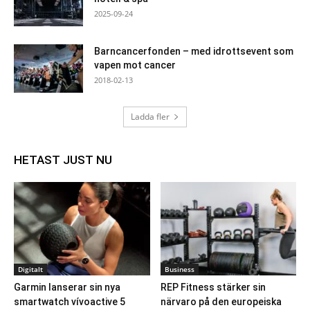
2025-09-24
Barncancerfonden – med idrottsevent som
vapen mot cancer
2018-02-13
Ladda fler
HETAST JUST NU
Digitalt
Business
Garmin lanserar sin nya
REP Fitness stärker sin
smartwatch vívoactive 5
närvaro på den europeiska