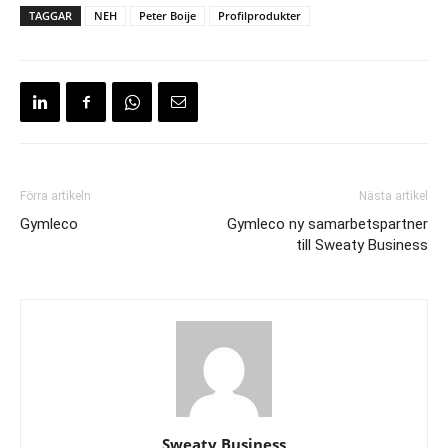
TAGGAR
NEH
Peter Boije
Profilprodukter
Förra artikeln
Nästa artikel
Gymleco
Gymleco ny samarbetspartner
till Sweaty Business
Sweaty Business