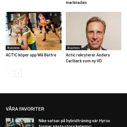
marknaden
Business
Business
ACTIC köper upp Må Bättre
Actic rekryterar Anders
Carlbark som ny VD
VÅRA FAVORITER
Nike satsar på hybridträning när Hyrox
formar nästa stora kategori