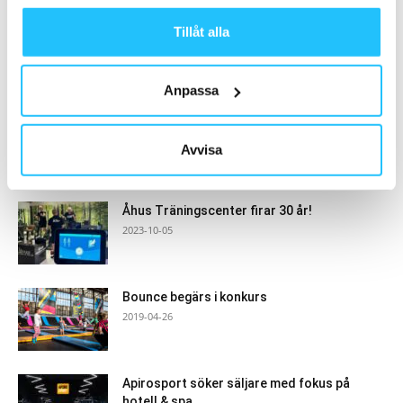
Tillåt alla
Samarbete
Anpassa
- Annons -
Avvisa
MEST POPULÄRA
Åhus Träningscenter firar 30 år!
2023-10-05
Bounce begärs i konkurs
2019-04-26
Apirosport söker säljare med fokus på
hotell & spa