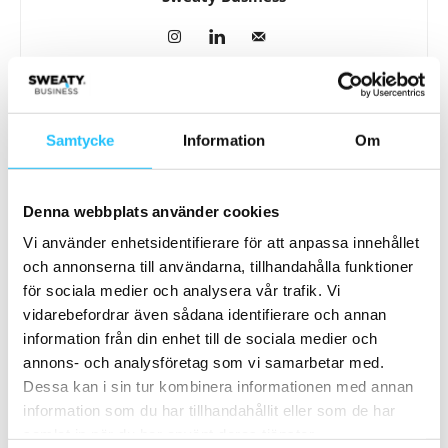
Relaterade artiklar
Mer av samma författare
Samtycke
Information
Om
Technogym Sverige stärker teamet
med tre nya säljare
Denna webbplats använder cookies
Business
Vi använder enhetsidentifierare för att anpassa innehållet
och annonserna till användarna, tillhandahålla funktioner
Workout Åre slås samman med
för sociala medier och analysera vår trafik. Vi
Sweaty Business
vidarebefordrar även sådana identifierare och annan
Business
information från din enhet till de sociala medier och
annons- och analysföretag som vi samarbetar med.
Workout Åre får ny ägare – satsar på
Dessa kan i sin tur kombinera informationen med annan
att vidareutveckla eventet!
information som du har tillhandahållit eller som de har
Business
samlat in när du har använt deras tjänster.