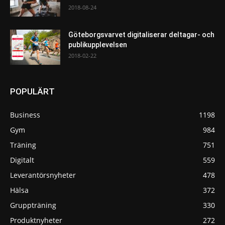
2018-08-24
Göteborgsvarvet digitaliserar deltagar- och
publikupplevelsen
2018-02-22
POPULÄRT
Business
1198
Gym
984
Träning
751
Digitalt
559
Leverantörsnyheter
478
Hälsa
372
Gruppträning
330
Produktnyheter
272