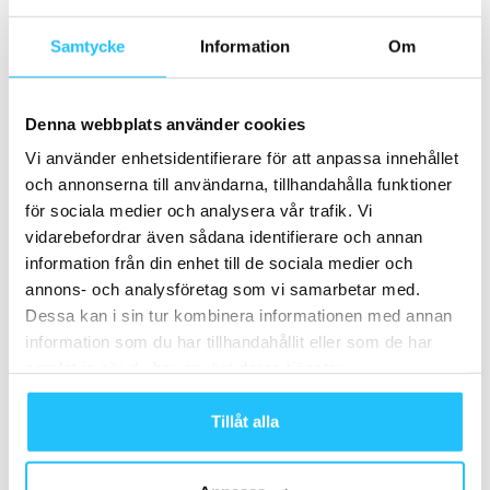
– Sweaty Business podcast
köper upp Blink Fitness
#152
Samtycke
Information
Om
Denna webbplats använder cookies
Vi använder enhetsidentifierare för att anpassa innehållet
och annonserna till användarna, tillhandahålla funktioner
för sociala medier och analysera vår trafik. Vi
vidarebefordrar även sådana identifierare och annan
Brian van den Brink
information från din enhet till de sociala medier och
annons- och analysföretag som vi samarbetar med.
Dessa kan i sin tur kombinera informationen med annan
information som du har tillhandahållit eller som de har
samlat in när du har använt deras tjänster.
Relaterade artiklar
Mer av samma författare
Tillåt alla
SM-veckan i Karlstad – tre dagar av
svensk funktionell fitness med