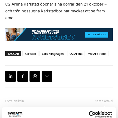
O2 Arena Karlstad öppnar sina dörrar den 21 oktober –
och träningssugna Karlstadbor har mycket att se fram
emot.
TAGGAR
Karlstad
Lars Klinghagen
O2 Arena
We Are Padel
Förra artikeln
Nästa artikel
Trendspaning med Brian van
PureGym ökar takten på den
den Brink och Pelle Sundström
amerikanska marknaden –