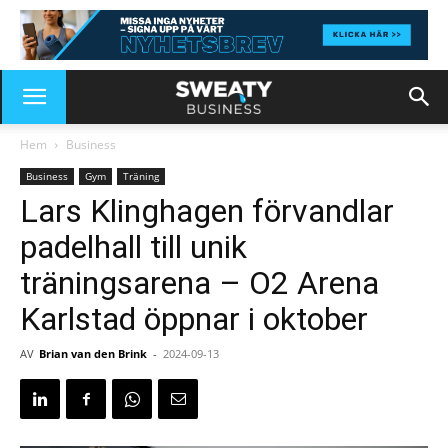
Hem
Business
Business
Gym
Träning
Lars Klinghagen förvandlar
padelhall till unik
träningsarena – O2 Arena
Karlstad öppnar i oktober
AV
Brian van den Brink
-
2024-09-13