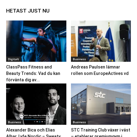
HETAST JUST NU
Digitalt
Business
ClassPass Fitness and
Andreas Paulsen lämnar
Beauty Trends: Vad du kan
rollen som EuropeActives vd
förvänta dig av...
Business
Business
Alexander Bica och Elias
STC Training Club växer i väst
Alhar, Lyfe Nordic – Sweaty
– etablerar premiumgym i