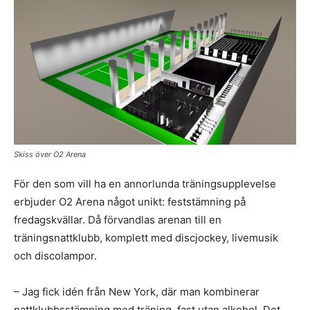
Skiss över O2 Arena
För den som vill ha en annorlunda träningsupplevelse
erbjuder O2 Arena något unikt: feststämning på
fredagskvällar. Då förvandlas arenan till en
träningsnattklubb, komplett med discjockey, livemusik
och discolampor.
– Jag fick idén från New York, där man kombinerar
nattklubbsstämning med träning, fast utan alkohol. Det