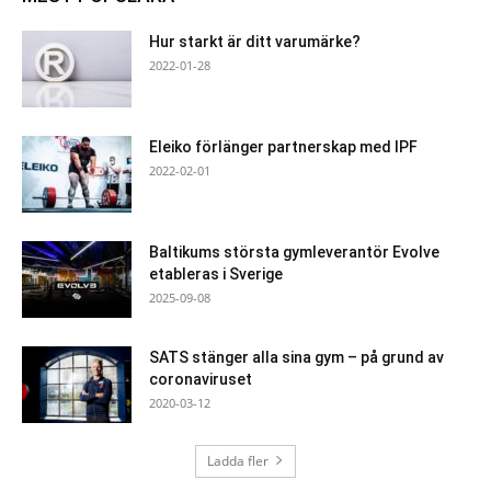
Hur starkt är ditt varumärke?
2022-01-28
Eleiko förlänger partnerskap med IPF
2022-02-01
Baltikums största gymleverantör Evolve
etableras i Sverige
2025-09-08
SATS stänger alla sina gym – på grund av
coronaviruset
2020-03-12
Ladda fler