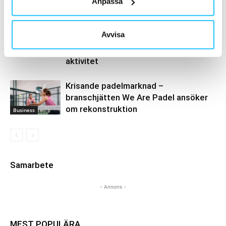
Kraftmark
Anpassa
Business
Svensk innovativ digital
Avvisa
hälsoplattform – PhysAct – utmanar
stressrelaterad ohälsa genom fysisk
Digitalt
aktivitet
Krisande padelmarknad –
branschjätten We Are Padel ansöker
om rekonstruktion
Business
Samarbete
- Annons -
MEST POPULÄRA