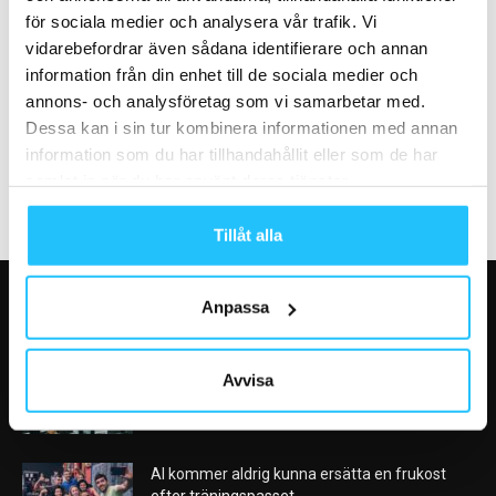
för sociala medier och analysera vår trafik. Vi
vidarebefordrar även sådana identifierare och annan
Business
Business
information från din enhet till de sociala medier och
Stark medlemsutveckling hos
Member 24 söker Operation
annons- och analysföretag som vi samarbetar med.
SATS under inledningen av
Manager
Dessa kan i sin tur kombinera informationen med annan
2025
information som du har tillhandahållit eller som de har
samlat in när du har använt deras tjänster.
Tillåt alla
Anpassa
VÅRA FAVORITER
Nike satsar på hybridträning när Hyrox formar
Avvisa
nästa stora kategori
2026-08-07
AI kommer aldrig kunna ersätta en frukost