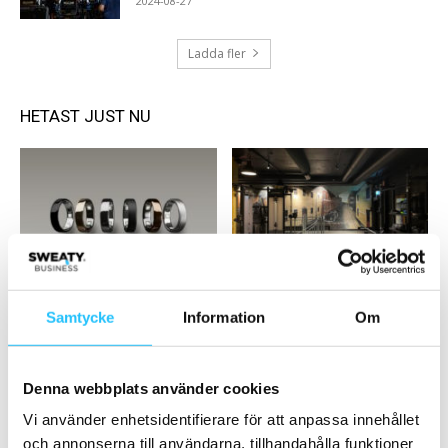
2024-08-27
Ladda fler
HETAST JUST NU
Business
Gym
Oura siktar på börsen –
Studio to be satsar på unikt
Samtycke
Information
Om
lanserar ny generation smart
premiumkoncept i
ring
Örnsköldsvik
Denna webbplats använder cookies
Vi använder enhetsidentifierare för att anpassa innehållet
och annonserna till användarna, tillhandahålla funktioner