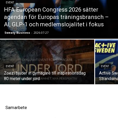
EVENT
HFA European Congress 2026 sätter
agendan för Europas träningsbransch –
AI, GLP-1 och medlemslojalitet i fokus
Sweaty Business
-
2026-07-27
EVENT
EVENT
Zoezi bjuder in gymägare till inspirationsdag
Active Sw
80 meter under jord
Strandsm
Samarbete