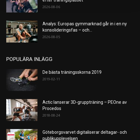
efter träningspasset
2026-08-06
Analys: Europas gymmarknad går in i en ny
konsolideringsfas – och...
2026-08-05
POPULÄRA INLÄGG
De bästa träningsskorna 2019
2019-02-11
Actic lanserar 3D-gruppträning – PEOne av
Procedos
2018-08-24
Göteborgsvarvet digitaliserar deltagar- och
publikupplevelsen