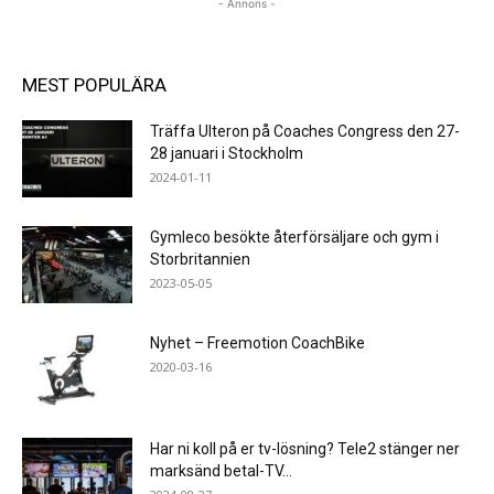
- Annons -
MEST POPULÄRA
Träffa Ulteron på Coaches Congress den 27-
28 januari i Stockholm
2024-01-11
Gymleco besökte återförsäljare och gym i
Storbritannien
2023-05-05
Nyhet – Freemotion CoachBike
2020-03-16
Har ni koll på er tv-lösning? Tele2 stänger ner
marksänd betal-TV...