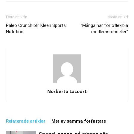
Förra artikeln
Nästa artikel
Paleo Crunch blir Kleen Sports
”Många har för oflexibla
Nutrition
medlemsmodeller”
Norberto Lacourt
Relaterade artiklar
Mer av samma författare
Spegel, spegel på väggen där: