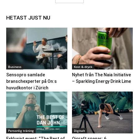
HETAST JUST NU
Business
Kost & dryck
Sensopro samlade
Nyhet från The Naia Initiative
branschexperter på On:s
– Sparkling Energy Drink Lime
huvudkontor i Zürich
Personlig träning
Digitalt
Exklusivt event: ”The Best of
Qicraft spanar: 6