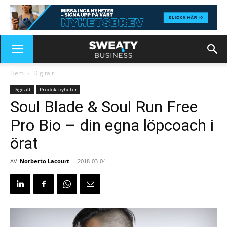
Hem
Digitalt
Digitalt
Produktnyheter
Soul Blade & Soul Run Free
Pro Bio – din egna löpcoach i
örat
AV
Norberto Lacourt
-
2018-03-04