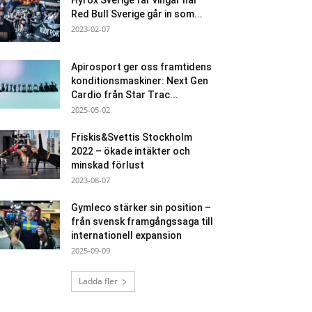
Hyrox Sverige får vingar när
Red Bull Sverige går in som...
2023-02-07
Apirosport ger oss framtidens
konditionsmaskiner: Next Gen
Cardio från Star Trac...
2025-05-02
Friskis&Svettis Stockholm
2022 – ökade intäkter och
minskad förlust
2023-08-07
Gymleco stärker sin position –
från svensk framgångssaga till
internationell expansion
2025-09-09
Ladda fler