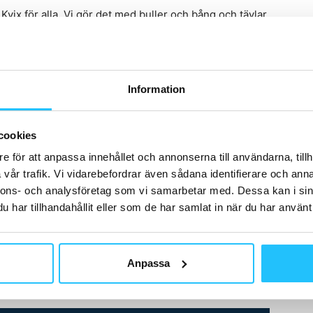
 Kvix för alla. Vi gör det med buller och bång och tävlar
rinner för att dela sin kunskap inom wellness och vara
atörer som liksom vi vill bidra till att förbättra
Information
iga? Anmäl dig då till
Wellstar
– själva tävlingen startar
cookies
naren i ett livesänt event på
Kvix.se
.
e för att anpassa innehållet och annonserna till användarna, tillh
vår trafik. Vi vidarebefordrar även sådana identifierare och anna
nnons- och analysföretag som vi samarbetar med. Dessa kan i sin
har tillhandahållit eller som de har samlat in när du har använt 
Anpassa