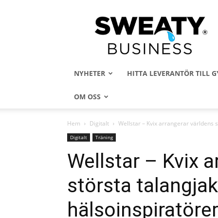
Sweaty
Business
NYHETER
HITTA LEVERANTÖR TILL
OM OSS
Hem
Digitalt
Wellstar – Kvix arrangerar världens s
Digitalt
Träning
Wellstar – Kvix a
största talangjak
hälsoinspiratöre