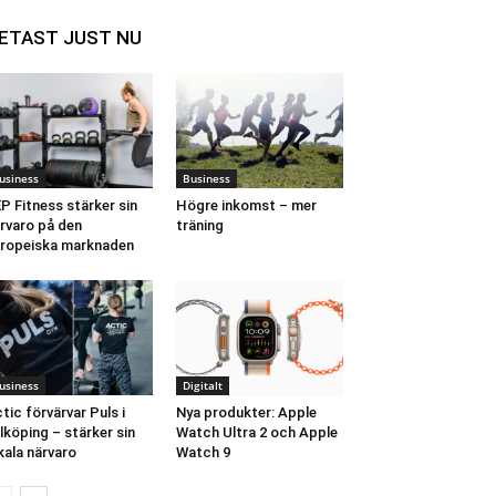
ETAST JUST NU
usiness
Business
P Fitness stärker sin
Högre inkomst – mer
rvaro på den
träning
ropeiska marknaden
usiness
Digitalt
tic förvärvar Puls i
Nya produkter: Apple
lköping – stärker sin
Watch Ultra 2 och Apple
kala närvaro
Watch 9