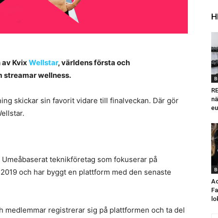
H
n av Kvix
Wellstar
, världens första och
om streamar wellness.
B
RE
nä
g skickar sin favorit vidare till finalveckan. Där gör
eu
llstar.
t Umeåbaserat teknikföretag som fokuserar på
B
2019 och har byggt en plattform med den senaste
Ac
Fa
lo
och medlemmar registrerar sig på plattformen och ta del