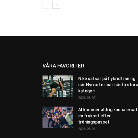
VÅRA FAVORITER
Nike satsar på hybridträning
när Hyrox formar nästa stor
kategori
2026-08-07
AI kommer aldrig kunna ersät
en frukost efter
träningspasset
2026-08-06