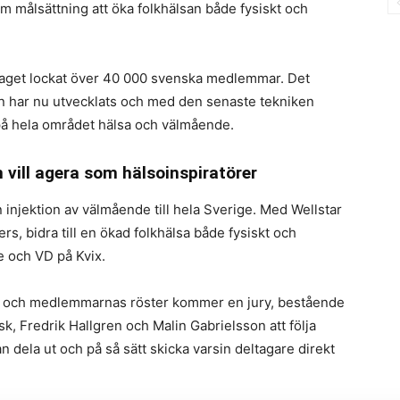
 målsättning att öka folkhälsan både fysiskt och
olaget lockat över 40 000 svenska medlemmar. Det
n har nu utvecklats och med den senaste tekniken
på hela området hälsa och välmående.
 vill agera som hälsoinspiratörer
n injektion av välmående till hela Sverige. Med Wellstar
rs, bidra till en ökad folkhälsa både fysiskt och
e och VD på Kvix.
arna och medlemmarnas röster kommer en jury, bestående
k, Fredrik Hallgren och Malin Gabrielsson att följa
n dela ut och på så sätt skicka varsin deltagare direkt