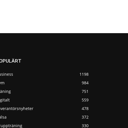
OPULÄRT
usiness
1198
ym
984
räning
751
gitalt
559
everantörsnyheter
478
älsa
372
ruppträning
330