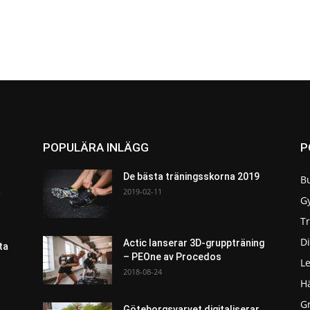
POPULÄRA INLÄGG
P
De bästa träningsskorna 2019
B
a
2019-02-11
G
T
Di
Actic lanserar 3D-gruppträning
ta
– PEOne av Procedos
L
2018-08-24
H
G
Göteborgsvarvet digitaliserar