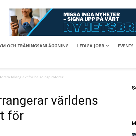
 GYM OCH TRÄNINGSANLÄGGNING
LEDIGA JOBB
EVENTS
törsta talangjakt för hälsoinspiratörer
S
rrangerar världens
t för
M
r