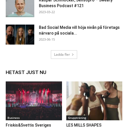
Kaspar Schmocker, Sensopro – Sweaty
Business Podcast #121
2023-03-22
Bad Social Media vill höja nivån på företags
närvaro på sociala...
2023-06-15
Ladda fler
HETAST JUST NU
Business
Gruppträning
Friskis&Svettis Sveriges
LES MILLS SHAPES