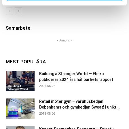
Samarbete
- Annons -
MEST POPULÄRA
Building a Stronger World — Eleiko
publicerar 2024 års hållbarhetsrapport
2025-06-26
Retail möter gym – varuhuskedjan
Debenhams och gymkedjan Sweat! I unikt...
2018-08-08