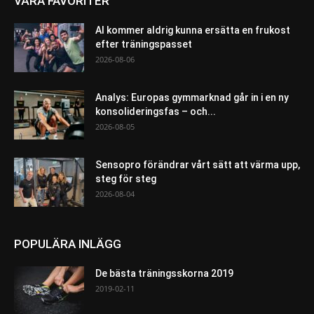
VÅRA FAVORITER
AI kommer aldrig kunna ersätta en frukost
efter träningspasset
2026-08-06
Analys: Europas gymmarknad går in i en ny
konsolideringsfas – och...
2026-08-05
Sensopro förändrar vårt sätt att värma upp,
steg för steg
2026-08-04
POPULÄRA INLÄGG
De bästa träningsskorna 2019
2019-02-11