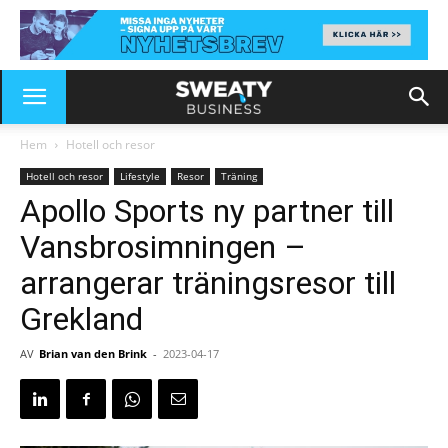
Hem
Hotell och resor
Hotell och resor
Lifestyle
Resor
Träning
Apollo Sports ny partner till
Vansbrosimningen –
arrangerar träningsresor till
Grekland
AV
Brian van den Brink
-
2023-04-17