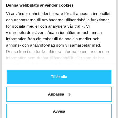
Brian van den Brink
Denna webbplats använder cookies
Vi använder enhetsidentifierare för att anpassa innehållet
och annonserna till användarna, tillhandahålla funktioner
för sociala medier och analysera vår trafik. Vi
vidarebefordrar även sådana identifierare och annan
information från din enhet till de sociala medier och
Relaterade artiklar
Mer av samma författare
annons- och analysföretag som vi samarbetar med.
Dessa kan i sin tur kombinera informationen med annan
Apollo Sports breddar sitt erbjudande
– satsar på catski i Georgien
information som du har tillhandahållit eller som de har
samlat in när du har använt deras tjänster.
Business
Hälften av svenskarna vill hålla formen
Tillåt alla
på semestern
Business
Anpassa
Apollo Sports adderar nytt sporthotell
i Turkiet
Avvisa
Business