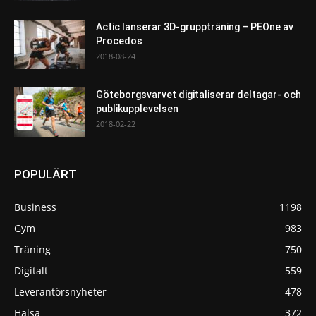
Actic lanserar 3D-gruppträning – PEOne av
Procedos
2018-08-24
Göteborgsvarvet digitaliserar deltagar- och
publikupplevelsen
2018-02-22
POPULÄRT
Business
1198
Gym
983
Träning
750
Digitalt
559
Leverantörsnyheter
478
Hälsa
372