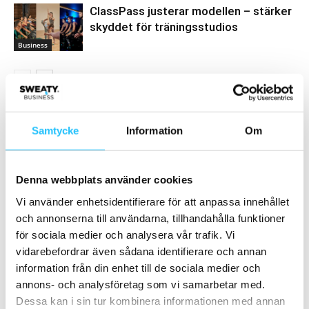
ClassPass justerar modellen – stärker
skyddet för träningsstudios
Business
Samarbete
Samtycke
Information
Om
- Annons -
Denna webbplats använder cookies
MEST POPULÄRA
Vi använder enhetsidentifierare för att anpassa innehållet
och annonserna till användarna, tillhandahålla funktioner
Paul Bedford: ”Den post-pandemiska
för sociala medier och analysera vår trafik. Vi
konsumenten”
vidarebefordrar även sådana identifierare och annan
2023-09-19
information från din enhet till de sociala medier och
annons- och analysföretag som vi samarbetar med.
Premiär för Eleiko Outlet – 18 juni!
Dessa kan i sin tur kombinera informationen med annan