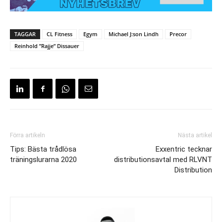
TAGGAR
CL Fitness
Egym
Michael J:son Lindh
Precor
Reinhold ”Rajje” Dissauer
Förra artikeln
Nästa artikel
Tips: Bästa trådlösa
Exxentric tecknar
träningslurarna 2020
distributionsavtal med RLVNT
Distribution