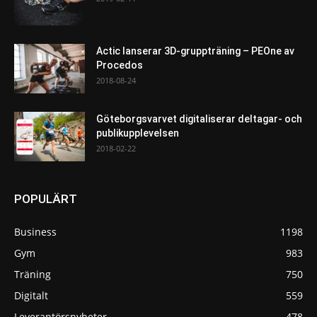
Actic lanserar 3D-gruppträning – PEOne av
Procedos
2018-08-24
Göteborgsvarvet digitaliserar deltagar- och
publikupplevelsen
2018-02-22
POPULÄRT
Business
1198
Gym
983
Träning
750
Digitalt
559
Leverantörsnyheter
478