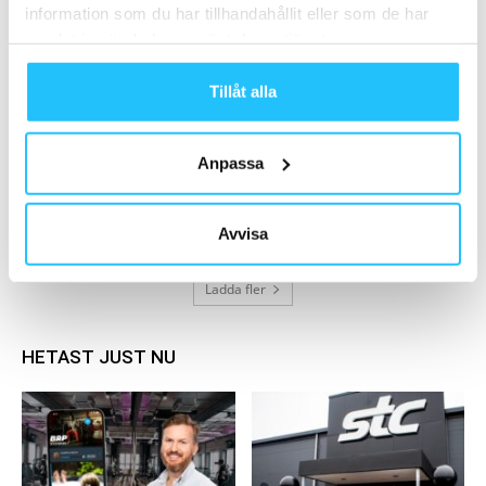
2024-06-13
information som du har tillhandahållit eller som de har
samlat in när du har använt deras tjänster.
Strava trendrapport 2024
Tillåt alla
2024-01-09
Anpassa
SATS går in stort på Hyrox – blir störst i
Norden
2025-08-08
Avvisa
Ladda fler
HETAST JUST NU