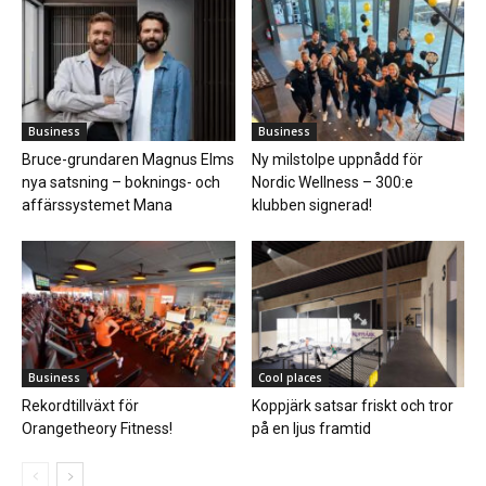
Business
Business
Bruce-grundaren Magnus Elms
Ny milstolpe uppnådd för
nya satsning – boknings- och
Nordic Wellness – 300:e
affärssystemet Mana
klubben signerad!
Business
Cool places
Rekordtillväxt för
Koppjärk satsar friskt och tror
Orangetheory Fitness!
på en ljus framtid