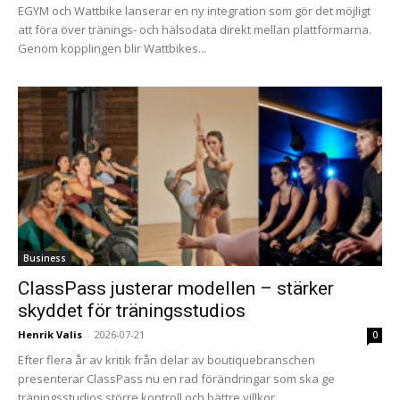
EGYM och Wattbike lanserar en ny integration som gör det möjligt
att föra över tränings- och hälsodata direkt mellan plattformarna.
Genom kopplingen blir Wattbikes...
Business
ClassPass justerar modellen – stärker
skyddet för träningsstudios
Henrik Valis
-
2026-07-21
0
Efter flera år av kritik från delar av boutiquebranschen
presenterar ClassPass nu en rad förändringar som ska ge
träningsstudios större kontroll och bättre villkor....