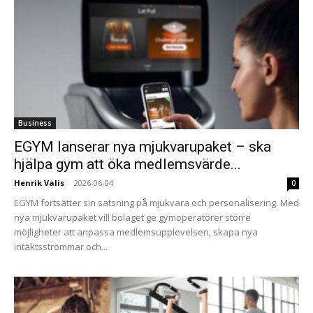
Business
EGYM lanserar nya mjukvarupaket – ska
hjälpa gym att öka medlemsvärde...
Henrik Valis
-
2026-06-04
0
EGYM fortsätter sin satsning på mjukvara och personalisering. Med
nya mjukvarupaket vill bolaget ge gymoperatörer större
möjligheter att anpassa medlemsupplevelsen, skapa nya
intäktsströmmar och...