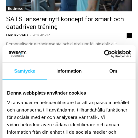
Business
SATS lanserar nytt koncept för smart och
datadriven träning
Henrik Valis
-
2026-05-12
0
Personalisering, träningsdata och digital uppföljning blir allt
viktigare inom gymbranschen. Nu har SATS lanserat “The Hack –
Smart Training by SATS” – ett nytt...
Samtycke
Information
Om
Denna webbplats använder cookies
Vi använder enhetsidentifierare för att anpassa innehållet
och annonserna till användarna, tillhandahålla funktioner
för sociala medier och analysera vår trafik. Vi
vidarebefordrar även sådana identifierare och annan
Business
information från din enhet till de sociala medier och