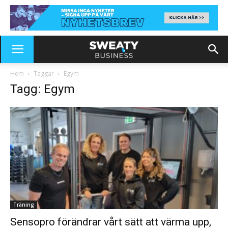
Hem
Taggar
Egym
Tagg: Egym
Träning
Sensopro förändrar vårt sätt att värma upp,