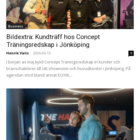
Business
Bildextra: Kundträff hos Concept
Träningsredskap i Jönköping
Henrik Valis
-
2026-05-15
0
I början av maj bjöd Concept Träningsredskap in kunder och
branschaktörer till sitt showroom och huvudkontor i Jönköping. På
agendan stod bland annat EGYM,...