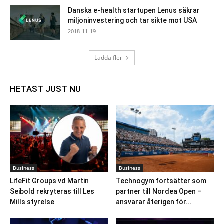
Danska e-health startupen Lenus säkrar
miljoninvestering och tar sikte mot USA
2018-11-19
Ladda fler
HETAST JUST NU
Business
Business
LifeFit Groups vd Martin
Technogym fortsätter som
Seibold rekryteras till Les
partner till Nordea Open –
Mills styrelse
ansvarar återigen för...