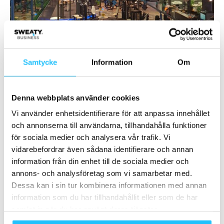
Samtycke
Information
Om
Concepts showroom i Jönköping (bilden är ej tagen 2026-05-07 på
Denna webbplats använder cookies
kundträffen utan vid annat tillfälle)
Vi använder enhetsidentifierare för att anpassa innehållet
och annonserna till användarna, tillhandahålla funktioner
för sociala medier och analysera vår trafik. Vi
vidarebefordrar även sådana identifierare och annan
TAGGAR
Anders Ericsson
BodyBike
concept
information från din enhet till de sociala medier och
Concept träningsredskap
Egym
Henrik Valis
Jan Urfer
annons- och analysföretag som vi samarbetar med.
Jönköping
Sensopro
Uffe Asbjørn Olesen
Dessa kan i sin tur kombinera informationen med annan
information som du har tillhandahållit eller som de har
samlat in när du har använt deras tjänster.