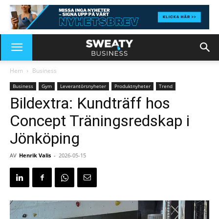
Hem
Business
Business
Gym
Leverantörsnyheter
Produktnyheter
Trend
Bildextra: Kundträff hos
Concept Träningsredskap i
Jönköping
AV
Henrik Valis
-
2026-05-15