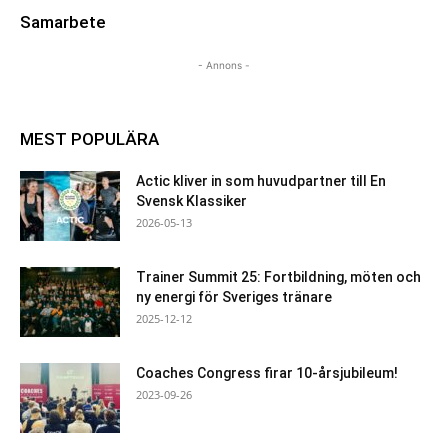
Samarbete
- Annons -
MEST POPULÄRA
Actic kliver in som huvudpartner till En
Svensk Klassiker
2026-05-13
Trainer Summit 25: Fortbildning, möten och
ny energi för Sveriges tränare
2025-12-12
Coaches Congress firar 10-årsjubileum!
2023-09-26