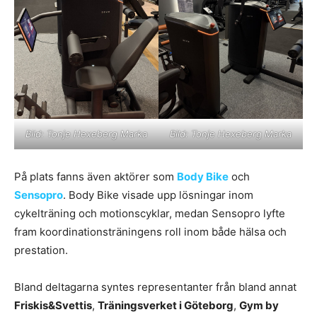
Bild: Tonje Hexeberg Marka
Bild: Tonje Hexeberg Marka
På plats fanns även aktörer som
Body Bike
och
Sensopro
. Body Bike visade upp lösningar inom
cykelträning och motionscyklar, medan Sensopro lyfte
fram koordinationsträningens roll inom både hälsa och
prestation.
Bland deltagarna syntes representanter från bland annat
Friskis&Svettis
,
Träningsverket i Göteborg
,
Gym by