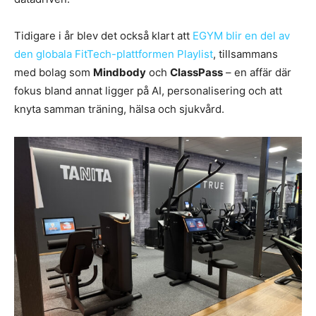
Tidigare i år blev det också klart att
EGYM blir en del av
den globala FitTech-plattformen Playlist
, tillsammans
med bolag som
Mindbody
och
ClassPass
– en affär där
fokus bland annat ligger på AI, personalisering och att
knyta samman träning, hälsa och sjukvård.