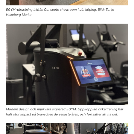
EGYM-utrustning inifrån Concepts showroom i Jönköping. Bild: Tonje
Hexeberg Marka
Modern design och mjukvara signerad EGYM. Uppkopplad cirkelträning har
haft stor impact på branschen de senaste åren, och fortsätter att ha det.