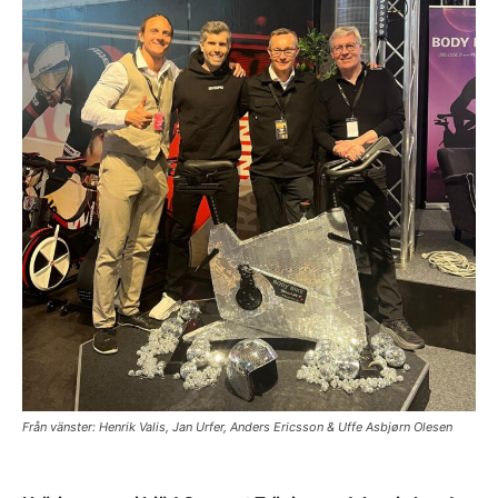
Från vänster: Henrik Valis, Jan Urfer, Anders Ericsson & Uffe Asbjørn Olesen