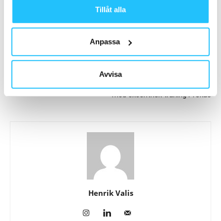
Tillåt alla
Anpassa
Förra artikeln
Nästa artikel
Fitness24Seven söker Chief
Från sjukskriven till
Information Officer
entreprenör – så byggde Sofi
Avvisa
Pinnegård Charge Up Center
med excentrisk träning i fokus
Henrik Valis