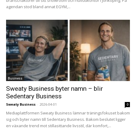
branschaktörer till sitt showroom och huvudkontor i Jönköping. På
agendan stod bland annat EGYM,...
Business
Sweaty Business byter namn – blir
Sedentary Business
Sweaty Business
-
2026-04-01
0
Mediaplattformen Sweaty Business lämnar träningsfokuset bakom
sig och byter namn till Sedentary Business. Bakom beslutet ligger
en växande trend mot stillasittande livsstil, där komfort,...