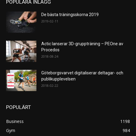
POPULÄRA INLÄGG
De bästa träningsskorna 2019
2019-02-11
Actic lanserar 3D-gruppträning – PEOne av
Procedos
2018-08-24
Göteborgsvarvet digitaliserar deltagar- och
publikupplevelsen
2018-02-22
POPULÄRT
Business
1198
Gym
984