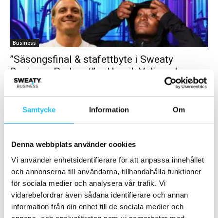
Business
”Säsongsfinal & stafettbyte i Sweaty
Business Podcast” – Henrik Valis och...
Sweaty Business
-
2025-06-18
0
Säsongsfinal – och en överlämning. I det senaste avsnittet av
Sweaty Business Podcast avslutas inte bara vårsäsongen 2025 –
Samtycke
Information
Om
utan en era. Efter över...
Denna webbplats använder cookies
Vi använder enhetsidentifierare för att anpassa innehållet
och annonserna till användarna, tillhandahålla funktioner
för sociala medier och analysera vår trafik. Vi
vidarebefordrar även sådana identifierare och annan
information från din enhet till de sociala medier och
annons- och analysföretag som vi samarbetar med.