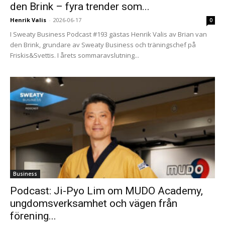
den Brink – fyra trender som...
Henrik Valis
-
2026-06-17
0
I Sweaty Business Podcast #193 gästas Henrik Valis av Brian van
den Brink, grundare av Sweaty Business och träningschef på
Friskis&Svettis. I årets sommaravslutning...
Business
Podcast: Ji-Pyo Lim om MUDO Academy,
ungdomsverksamhet och vägen från
förening...