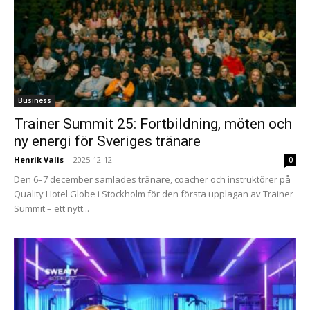
Business
Trainer Summit 25: Fortbildning, möten och
ny energi för Sveriges tränare
Henrik Valis
-
2025-12-12
0
Den 6–7 december samlades tränare, coacher och instruktörer på
Quality Hotel Globe i Stockholm för den första upplagan av Trainer
Summit – ett nytt...