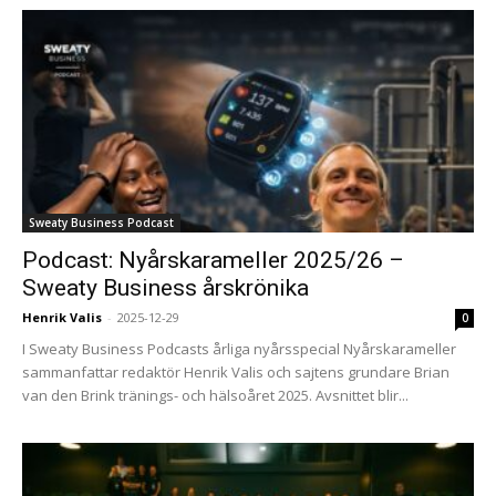
Sweaty Business Podcast
Podcast: Nyårskarameller 2025/26 –
Sweaty Business årskrönika
Henrik Valis
-
2025-12-29
0
I Sweaty Business Podcasts årliga nyårsspecial Nyårskarameller
sammanfattar redaktör Henrik Valis och sajtens grundare Brian
van den Brink tränings- och hälsoåret 2025. Avsnittet blir...