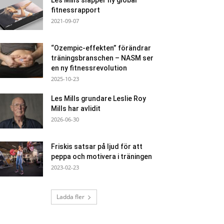
Les Mills släpper ny global
fitnessrapport
2021-09-07
“Ozempic-effekten” förändrar
träningsbranschen – NASM ser
en ny fitnessrevolution
2025-10-23
Les Mills grundare Leslie Roy
Mills har avlidit
2026-06-30
Friskis satsar på ljud för att
peppa och motivera i träningen
2023-02-23
Ladda fler