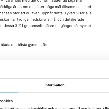
e – ”vara nöjd med det du har”. Sätter du låga mål
ärkliga är att om du sätter höga mål tillsammans med
hansen stor att du även uppnår detta. Tyvärr visar alla
niskor har tydliga, nedskrivna mål och detaljerade
att dessa 3 % i genomsnitt tjänar tio gånger så mycket
rbjuda det bästa gymmet är:
ra sig som ”bäst” – då får du aldrig upp något fult. Är
tt utmärkt exempel på ett företag som vill vara bäst
 måste du alltså satsa på att ”snygga till” ditt gym.
Information
ar på belysning, materialval, färger på golv och väggar
cookies
e för att anpassa innehållet och annonserna till användarna, tillh