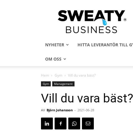
Sweaty
Business
NYHETER
HITTA LEVERANTÖR TILL
OM OSS
Hem
Gym
Vill du vara bäst?
Gym
Management
Vill du vara bäst
AV
Björn Johansson
-
2021-06-28