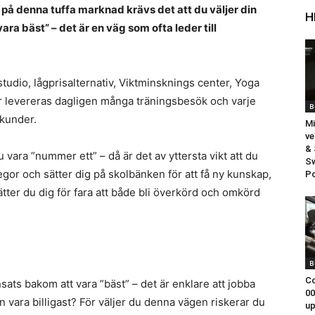
på denna tuffa marknad krävs det att du väljer din
H
 vara bäst” – det är en väg som ofta leder till
tudio, lågprisalternativ, Viktminsknings center, Yoga
Här levereras dagligen många träningsbesök och varje
B
 kunder.
Mi
ve
& 
u vara ”nummer ett” – då är det av yttersta vikt att du
Sw
legor och sätter dig på skolbänken för att få ny kunskap,
Po
ätter du dig för fara att både bli överkörd och omkörd
B
Co
nsats bakom att vara ”bäst” – det är enklare att jobba
00
gen vara billigast? För väljer du denna vägen riskerar du
up