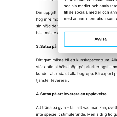
sociala medier och analysera 
till de sociala medier och a
Din uppgift är att forma/utbilda/coacha dina 
med annan information som du 
hög inre motivation. Omotiverad personal kom
sin höjd de förväntningar som ställs, men ger
bäst måste du hitta personal som verkligen vil
Avvisa
3. Satsa på kunskap
Ditt gym måste bli ett kunskapscentrum. Alla 
står optimal hälsa högt på prioriteringslist
kunder att reda ut alla begrepp. Bli expert p
tjänster levererar.
4. Satsa på att leverera en upplevelse
Att träna på gym – ta i allt vad man kan, svett
inte speciellt stimulerande. Men aldrig tidig