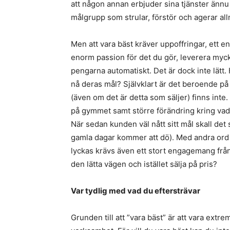
att någon annan erbjuder sina tjänster ännu b
målgrupp som strular, förstör och agerar all
Men att vara bäst kräver uppoffringar, ett
enorm passion för det du gör, leverera m
pengarna automatiskt. Det är dock inte lätt.
nå deras mål? Självklart är det beroende på 
(även om det är detta som säljer) finns inte
på gymmet samt större förändring kring vad 
När sedan kunden väl nått sitt mål skall det 
gamla dagar kommer att dö). Med andra ord är
lyckas krävs även ett stort engagemang från 
den lätta vägen och istället sälja på pris?
Var tydlig med vad du eftersträvar
Grunden till att ”vara bäst” är att vara extr