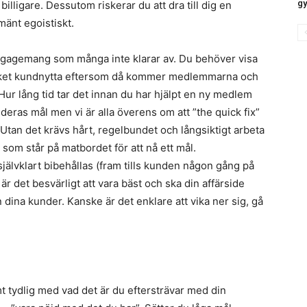
g
illigare. Dessutom riskerar du att dra till dig en
mänt egoistiskt.
 engagemang som många inte klarar av. Du behöver visa
ycket kundnytta eftersom då kommer medlemmarna och
 Hur lång tid tar det innan du har hjälpt en ny medlem
deras mål men vi är alla överens om att ”the quick fix”
. Utan det krävs hårt, regelbundet och långsiktigt arbeta
som står på matbordet för att nå ett mål.
självklart bibehållas (fram tills kunden någon gång på
 det besvärligt att vara bäst och ska din affärside
dina kunder. Kanske är det enklare att vika ner sig, gå
emt tydlig med vad det är du eftersträvar med din