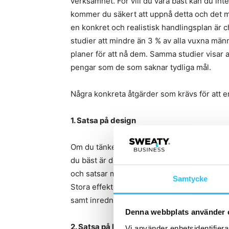
verksamhet. För vill du vara bäst kan du int
kommer du säkert att uppnå detta och det m
en konkret och realistisk handlingsplan är c
studier att mindre än 3 % av alla vuxna män
planer för att nå dem. Samma studier visar 
pengar som de som saknar tydliga mål.
Några konkreta åtgärder som krävs för att e
1. Satsa på design
Om du tänker på varumärke som vill positione
du bäst är du också ”snygg” – här är Apple e
och satsar mycket på design. Vill du vara bäst
Samtycke
Stora effekter får du om du lägger lite peng
samt inredningsdetaljer.
Denna webbplats använder 
2. Satsa på kvalificerad personal
Vi använder enhetsidentifierar