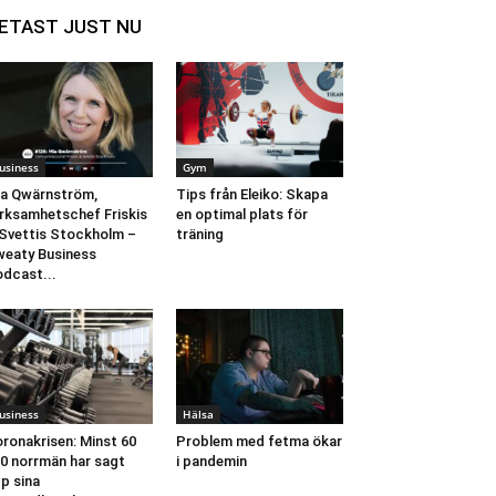
ETAST JUST NU
usiness
Gym
a Qwärnström,
Tips från Eleiko: Skapa
rksamhetschef Friskis
en optimal plats för
Svettis Stockholm –
träning
eaty Business
dcast...
usiness
Hälsa
ronakrisen: Minst 60
Problem med fetma ökar
0 norrmän har sagt
i pandemin
p sina