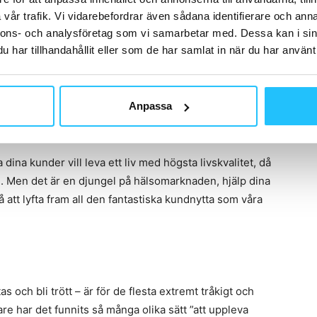
vår trafik. Vi vidarebefordrar även sådana identifierare och anna
nnons- och analysföretag som vi samarbetar med. Dessa kan i sin
medarbetare till att besitta en stark drivkraft och en
har tillhandahållit eller som de har samlat in när du har använt 
mer till jobb, gör ett halvhjärtat arbete och fyller på
 sällan eller aldrig det där extra. Vill du uppfattas som
l leverera det lilla extra.
Anpassa
dina kunder vill leva ett liv med högsta livskvalitet, då
an. Men det är en djungel på hälsomarknaden, hjälp dina
å att lyfta fram all den fantastiska kundnytta som våra
as och bli trött – är för de flesta extremt tråkigt och
are har det funnits så många olika sätt ”att uppleva