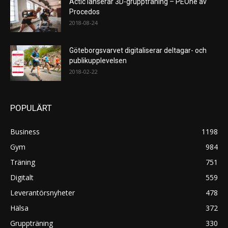
Actic lanserar 3D-gruppträning – PEOne av
Procedos
2018-08-24
Göteborgsvarvet digitaliserar deltagar- och
publikupplevelsen
2018-02-22
POPULÄRT
Business
1198
Gym
984
Träning
751
Digitalt
559
Leverantörsnyheter
478
Hälsa
372
Gruppträning
330