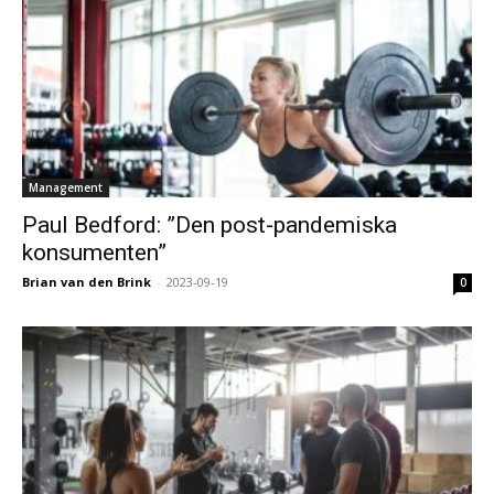
Management
Paul Bedford: ”Den post-pandemiska
konsumenten”
Brian van den Brink
-
2023-09-19
0