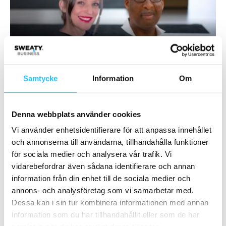
Management
Mia Björkroos & Julian Barnes – Sweaty
Samtycke
Information
Om
Business Podcast #122
Brian van den Brink
-
2023-03-29
0
Denna webbplats använder cookies
Vi använder enhetsidentifierare för att anpassa innehållet
och annonserna till användarna, tillhandahålla funktioner
för sociala medier och analysera vår trafik. Vi
vidarebefordrar även sådana identifierare och annan
information från din enhet till de sociala medier och
annons- och analysföretag som vi samarbetar med.
Dessa kan i sin tur kombinera informationen med annan
Management
information som du har tillhandahållit eller som de har