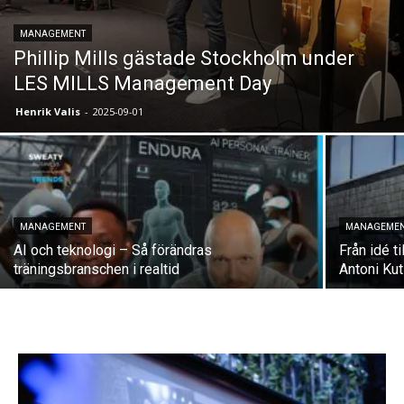
MANAGEMENT
Phillip Mills gästade Stockholm under
LES MILLS Management Day
Henrik Valis
-
2025-09-01
MANAGEMENT
MANAGEME
AI och teknologi – Så förändras
Från idé t
träningsbranschen i realtid
Antoni Ku