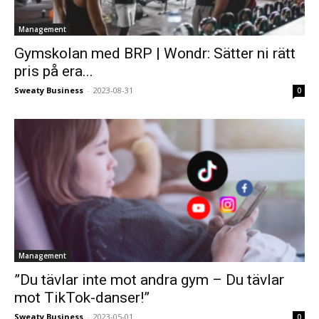
Management
Gymskolan med BRP | Wondr: Sätter ni rätt
pris på era...
Sweaty Business
-
2023-08-31
0
Management
”Du tävlar inte mot andra gym – Du tävlar
mot TikTok-danser!”
Sweaty Business
-
2023-05-01
0