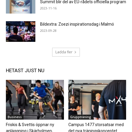
Summit blir del av EU-rådets officiella program
2023-11-16
Bildextra: Zoezi inspirationsdag i Malmö
2023-09-28
Ladda fler
HETAST JUST NU
Business
Gruppträning
Friskis & Svettis öppnar ny
Campus 1477 storsatsar med
anläggning i Skärholmen,
det nya träningskonceptet