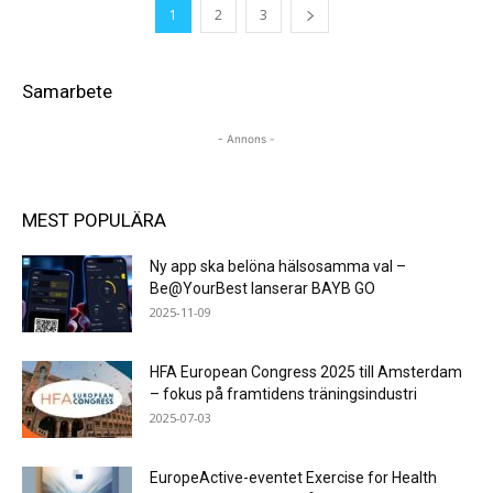
1
2
3
Samarbete
- Annons -
MEST POPULÄRA
Ny app ska belöna hälsosamma val –
Be@YourBest lanserar BAYB GO
2025-11-09
HFA European Congress 2025 till Amsterdam
– fokus på framtidens träningsindustri
2025-07-03
EuropeActive-eventet Exercise for Health