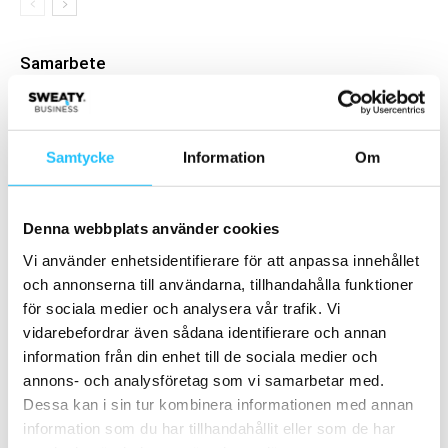
Samarbete
- Annons -
Samtycke
Information
Om
MEST POPULÄRA
Podcast: Katarina Andersson om
Denna webbplats använder cookies
entreprenörsresan bakom STC – när
Vi använder enhetsidentifierare för att anpassa innehållet
gymkedje-Sverige tog...
och annonserna till användarna, tillhandahålla funktioner
2026-03-11
för sociala medier och analysera vår trafik. Vi
Almega Friskvårdsföretagen rekryterar
vidarebefordrar även sådana identifierare och annan
Helena Arnold
information från din enhet till de sociala medier och
2020-08-19
annons- och analysföretag som vi samarbetar med.
Dessa kan i sin tur kombinera informationen med annan
Sweaty Business Podcast avsnitt 35 –
information som du har tillhandahållit eller som de har
#vadegrejen med Tauff Training?