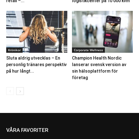
retail –...
logistikcenter på 10 000 kvm
Krönikor
Corporate Wellness
Sluta aldrig utvecklas – En
Champion Health Nordic
personlig tränares perspektiv
lanserar svensk version av
på hur långt...
sin hälsoplattform för
företag
VÅRA FAVORITER