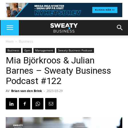
Hem
Business
Business
Gym
Management
Sweaty Business Podcast
Mia Björkroos & Julian
Barnes – Sweaty Business
Podcast #122
AV
Brian van den Brink
-
2023-03-29