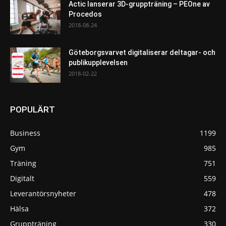
Actic lanserar 3D-gruppträning – PEOne av
Procedos
2018-08-24
Göteborgsvarvet digitaliserar deltagar- och
publikupplevelsen
2018-02-22
POPULÄRT
Business
1199
Gym
985
Träning
751
Digitalt
559
Leverantörsnyheter
478
Hälsa
372
Gruppträning
330