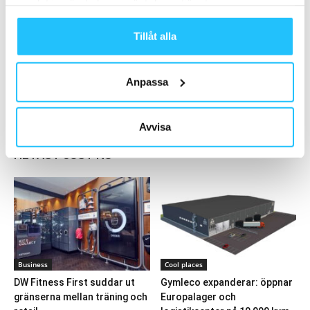
samlat in när du har använt deras tjänster.
2018-02-28
Tillåt alla
Barbara Lohse: ”Träning måste vara kul”
2023-05-08
Anpassa
Ladda fler
Avvisa
HETAST JUST NU
Business
Cool places
DW Fitness First suddar ut
Gymleco expanderar: öppnar
gränserna mellan träning och
Europalager och