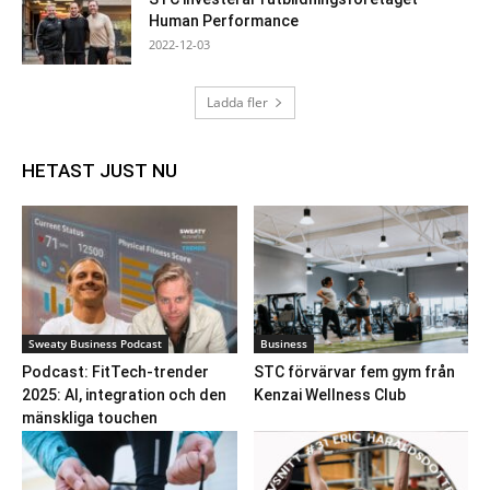
Human Performance
2022-12-03
Ladda fler
HETAST JUST NU
Sweaty Business Podcast
Business
Podcast: FitTech-trender
STC förvärvar fem gym från
2025: AI, integration och den
Kenzai Wellness Club
mänskliga touchen