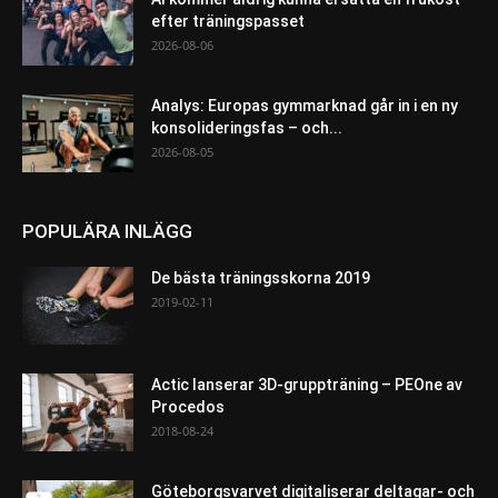
efter träningspasset
2026-08-06
Analys: Europas gymmarknad går in i en ny
konsolideringsfas – och...
2026-08-05
POPULÄRA INLÄGG
De bästa träningsskorna 2019
2019-02-11
Actic lanserar 3D-gruppträning – PEOne av
Procedos
2018-08-24
Göteborgsvarvet digitaliserar deltagar- och