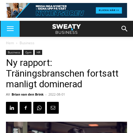
Hem
Business
Business
Gym
HR
Ny rapport:
Träningsbranschen fortsatt
manligt dominerad
AV
Brian van den Brink
-
2022-08-01