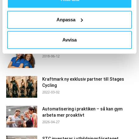
- Annons -
Anpassa
MEST POPULÄRA
Avvisa
Actic säljer verksamheten i Finland
2018-06-12
Kraftmark ny exklusiv partner till Stages
Cycling
2022-03-02
Automatisering i praktiken – så kan gym
arbeta mer proaktivt
2026-04-27
STC investerar i utbildningsföretaget