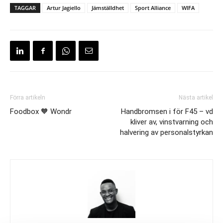
TAGGAR
Artur Jagiello
Jämställdhet
Sport Alliance
WIFA
Förra artikeln
Nästa artikel
Foodbox 🧡 Wondr
Handbromsen i för F45 – vd
kliver av, vinstvarning och
halvering av personalstyrkan