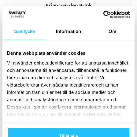
Brian van den Brink
Samtycke
Information
Om
Relaterade artiklar
Mer av samma författare
Denna webbplats använder cookies
Sweaty Business podcast #95 – Mia
Vi använder enhetsidentifierare för att anpassa innehållet
Björkroos, Global ambassadör WIFA
och annonserna till användarna, tillhandahålla funktioner
Sweaty Business
(Women In Fitness Association)
Podcast
för sociala medier och analysera vår trafik. Vi
vidarebefordrar även sådana identifierare och annan
Stöttar träningsindustrin jämlikhet och
information från din enhet till de sociala medier och
mångfald? WIFA-studie försöker
annons- och analysföretag som vi samarbetar med.
belysa ämnet och höja ribban
Management
Dessa kan i sin tur kombinera informationen med annan
information som du har tillhandahållit eller som de har
samlat in när du har använt deras tjänster.
Tillåt alla
Samarbete