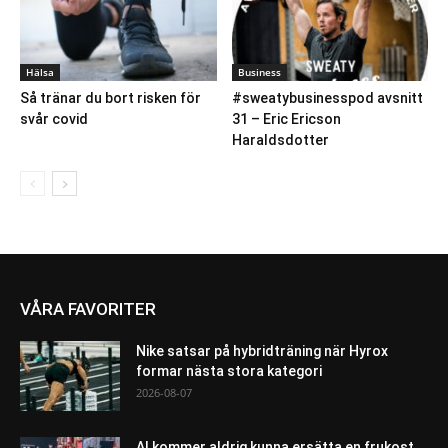
Hälsa
Business
Så tränar du bort risken för
#sweatybusinesspod avsnitt
svår covid
31 – Eric Ericson
Haraldsdotter
VÅRA FAVORITER
Nike satsar på hybridträning när Hyrox
formar nästa stora kategori
2026-08-07
AI kommer aldrig kunna ersätta en frukost