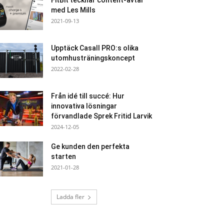
FitBit tecknar content-avtal
med Les Mills
2021-09-13
Upptäck Casall PRO:s olika
utomhusträningskoncept
2022-02-28
Från idé till succé: Hur
innovativa lösningar
förvandlade Sprek Fritid Larvik
2024-12-05
Ge kunden den perfekta
starten
2021-01-28
Ladda fler