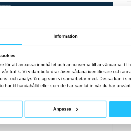
Information
Wondr
cookies
e för att anpassa innehållet och annonserna till användarna, tillh
vår trafik. Vi vidarebefordrar även sådana identifierare och anna
nnons- och analysföretag som vi samarbetar med. Dessa kan i sin
har tillhandahållit eller som de har samlat in när du har använt 
Nästa artikel
Nordiska Galleriet introducerar Technogyms
Personal Line i butik och online
Anpassa