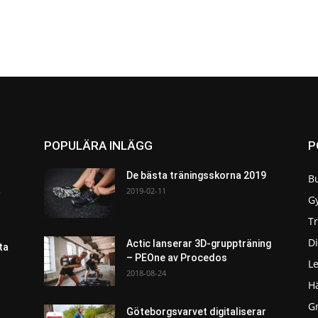
POPULÄRA INLÄGG
P
De bästa träningsskorna 2019
B
a
2019-02-11
G
T
Di
Actic lanserar 3D-gruppträning
ta
– PEOne av Procedos
L
2018-08-24
H
G
Göteborgsvarvet digitaliserar