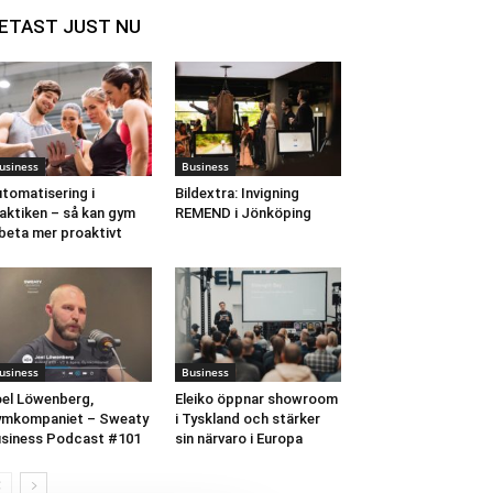
ETAST JUST NU
usiness
Business
tomatisering i
Bildextra: Invigning
aktiken – så kan gym
REMEND i Jönköping
beta mer proaktivt
usiness
Business
el Löwenberg,
Eleiko öppnar showroom
ymkompaniet – Sweaty
i Tyskland och stärker
siness Podcast #101
sin närvaro i Europa