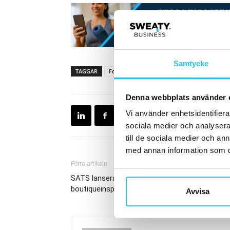
Samtycke
TAGGAR
Foodbox
Kraftmark
Per Sundström
Denna webbplats använder 
Vi använder enhetsidentifierar
sociala medier och analysera 
till de sociala medier och a
med annan information som du 
Förra artikeln
SATS lanserar HIIT Zone – nytt
boutiqueinspirerat träningskoncept
Avvisa