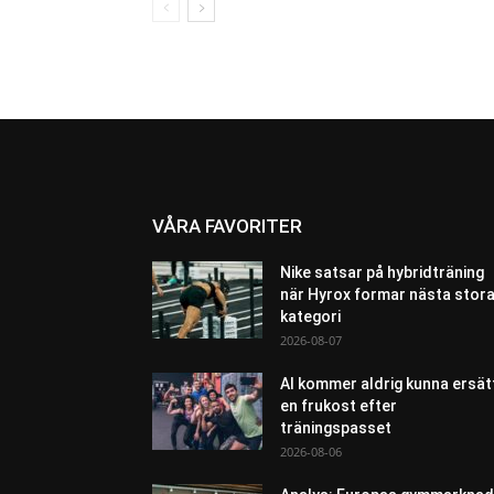
VÅRA FAVORITER
Nike satsar på hybridträning
när Hyrox formar nästa stor
kategori
2026-08-07
AI kommer aldrig kunna ersät
en frukost efter
träningspasset
2026-08-06