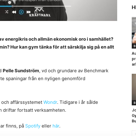
H
 energikris och allmän ekonomisk oro i samhället?
B
n? Hur kan gym tänka för att särskilja sig på en allt
Au
pr
ar
ed
Pelle Sundström
, vd och grundare av Benchmark
ste spaningar från en nyligen genomförd
och affärssystemet
Wondr
. Tidigare i år sålde
B
n driftar fortsatt verksamheten.
Jo
G
Bu
ar finns, på
Spotify
eller
här
.