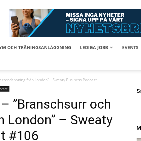
 GYM OCH TRÄNINGSANLÄGGNING
LEDIGA JOBB
EVENTS
h trendspaning från London” – Sweaty Business Podcast...
dcast
S
 – ”Branschsurr och
ån London” – Sweaty
M
t #106