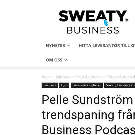
Sweaty
Business
NYHETER
HITTA LEVERANTÖR TILL
OM OSS
Hem
Business
Pelle Sundström – ”Branschsurr oc
Business
Gym
Leverantörsnyheter
Sweaty Business Po
Pelle Sundström
trendspaning fr
Business Podcas