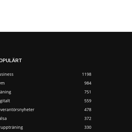
OPULÄRT
usiness
1198
ym
984
räning
751
gitalt
559
everantörsnyheter
478
älsa
372
ruppträning
330