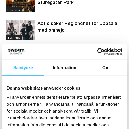
Sturegatan Park
Business
Actic söker Regionchef för Uppsala
med omnejd
Business
Samtycke
Information
Om
Samarbete
- Annons -
Denna webbplats använder cookies
Vi använder enhetsidentifierare för att anpassa innehållet
MEST POPULÄRA
och annonserna till användarna, tillhandahålla funktioner
för sociala medier och analysera vår trafik. Vi
Nyhet från Casall: Iconic wool lined sports
vidarebefordrar även sådana identifierare och annan
bra
information från din enhet till de sociala medier och
2023-09-19