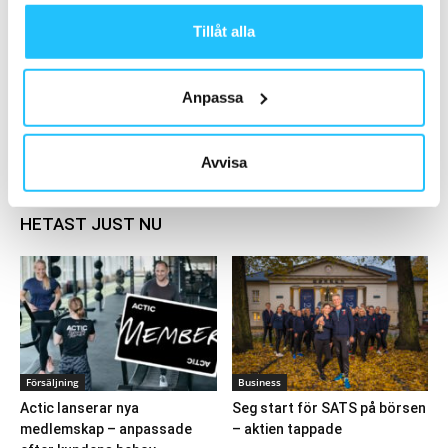
2024-01-15
Tillåt alla
Nordic Wellness satsar på boutique-
koncept – GRAND FITNESS
Anpassa
2017-12-19
Ladda fler
Avvisa
HETAST JUST NU
Försäljning
Business
Actic lanserar nya
Seg start för SATS på börsen
medlemskap – anpassade
– aktien tappade