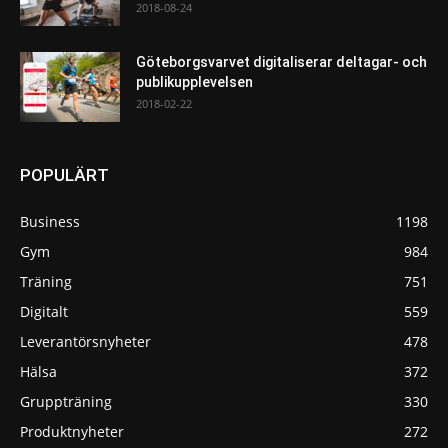
2018-08-24
Göteborgsvarvet digitaliserar deltagar- och
publikupplevelsen
2018-02-22
POPULÄRT
Business
1198
Gym
984
Träning
751
Digitalt
559
Leverantörsnyheter
478
Hälsa
372
Gruppträning
330
Produktnyheter
272