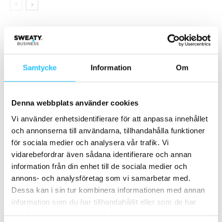
Samarbete
- Annons -
Samtycke
Information
Om
MEST POPULÄRA
Denna webbplats använder cookies
Så genomför du en lyckad
Vi använder enhetsidentifierare för att anpassa innehållet
kundundersökning
och annonserna till användarna, tillhandahålla funktioner
2018-04-10
för sociala medier och analysera vår trafik. Vi
vidarebefordrar även sådana identifierare och annan
Daniel Giray, Apollo Sports – Sweaty
information från din enhet till de sociala medier och
Business Podcast #138
annons- och analysföretag som vi samarbetar med.
2023-12-13
Dessa kan i sin tur kombinera informationen med annan
information som du har tillhandahållit eller som de har
Regeringen initierar två uppdrag för att
samlat in när du har använt deras tjänster.
främja fysisk aktivitet