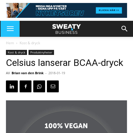
Hem
Kost & dryck
Kost & dryck
Produktnyheter
Celsius lanserar BCAA-dryck
AV
Brian van den Brink
-
2018-01-19