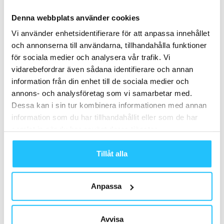
Denna webbplats använder cookies
Vi använder enhetsidentifierare för att anpassa innehållet
Brian van den Brink
och annonserna till användarna, tillhandahålla funktioner
för sociala medier och analysera vår trafik. Vi
vidarebefordrar även sådana identifierare och annan
information från din enhet till de sociala medier och
annons- och analysföretag som vi samarbetar med.
Dessa kan i sin tur kombinera informationen med annan
Relaterade artiklar
Mer av samma författare
information som du har tillhandahållit eller som de har
samlat in när du har använt deras tjänster.
Svenska Vitamin Well Group går
samman med belgiska EMPWR
Tillåt alla
Business
Vitamin Well lanseras som sockerfri
Anpassa
dryck på burk
Kost & dryck
Avvisa