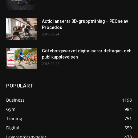
Actic lanserar 3D-gruppträning – PEOne av
Procedos
2018-08-24
Göteborgsvarvet digitaliserar deltagar- och
publikupplevelsen
2018-02-22
POPULÄRT
Business
1198
Gym
984
Träning
751
Digitalt
559
Leverantörsnyheter
478