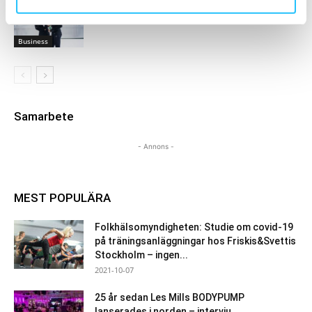
Vitamin Well lanserar Nordic Runners
Business
Samarbete
- Annons -
MEST POPULÄRA
Folkhälsomyndigheten: Studie om covid-19
på träningsanläggningar hos Friskis&Svettis
Stockholm – ingen...
2021-10-07
25 år sedan Les Mills BODYPUMP
lanserades i norden – intervju...