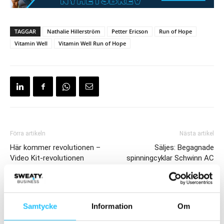
TAGGAR
Nathalie Hillerström
Petter Ericson
Run of Hope
Vitamin Well
Vitamin Well Run of Hope
Förra artikeln
Nästa artikel
Här kommer revolutionen –
Säljes: Begagnade
Video Kit-revolutionen
spinningcyklar Schwinn AC
Performance
Samtycke
Information
Om