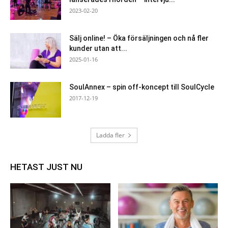
2023-02-20
Sälj online! – Öka försäljningen och nå fler
kunder utan att...
2025-01-16
SoulAnnex – spin off-koncept till SoulCycle
2017-12-19
Ladda fler
HETAST JUST NU