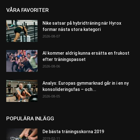
VÅRA FAVORITER
Nike satsar på hybridträning när Hyrox
formar nästa stora kategori
2026-08-07
AI kommer aldrig kunna ersätta en frukost
efter träningspasset
2026-08-06
Analys: Europas gymmarknad går in i en ny
konsolideringsfas – och...
2026-08-05
POPULÄRA INLÄGG
De bästa träningsskorna 2019
2019-02-11