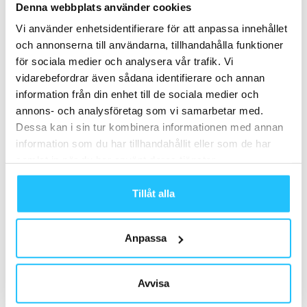
Denna webbplats använder cookies
Vi använder enhetsidentifierare för att anpassa innehållet
och annonserna till användarna, tillhandahålla funktioner
Samarbete
för sociala medier och analysera vår trafik. Vi
vidarebefordrar även sådana identifierare och annan
- Annons -
information från din enhet till de sociala medier och
annons- och analysföretag som vi samarbetar med.
Dessa kan i sin tur kombinera informationen med annan
MEST POPULÄRA
information som du har tillhandahållit eller som de har
samlat in när du har använt deras tjänster.
Studie: Kombinationen mindfulness och
stegräkning stärker långsiktig
Tillåt alla
träningsmotivation
2025-06-02
Anpassa
Event: Delta i European Health & Fitness
Forum 2023
2023-03-05
Avvisa
BRP Systems förvärvar Astrofarm AS