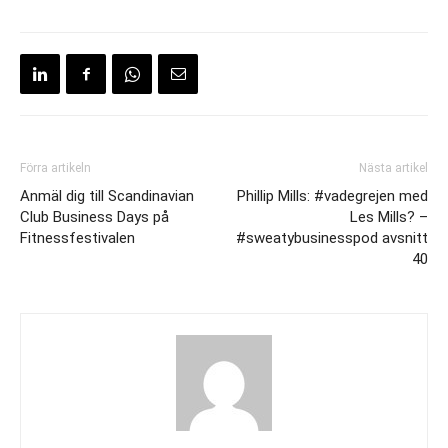
Förra artikeln
Nästa artikel
Anmäl dig till Scandinavian
Phillip Mills: #vadegrejen med
Club Business Days på
Les Mills? –
Fitnessfestivalen
#sweatybusinesspod avsnitt
40