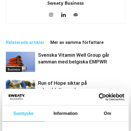
Sweaty Business
Relaterade artiklar
Mer av samma författare
Svenska Vitamin Well Group går
samman med belgiska EMPWR
Business
Run of Hope siktar på
rekorddeltagande
Hälsa
Vitamin Well lanserar Nordic Runners
Samtycke
Information
Om
Business