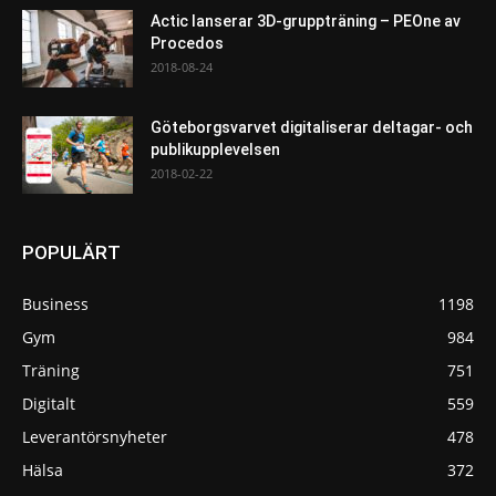
Actic lanserar 3D-gruppträning – PEOne av
Procedos
2018-08-24
Göteborgsvarvet digitaliserar deltagar- och
publikupplevelsen
2018-02-22
POPULÄRT
Business
1198
Gym
984
Träning
751
Digitalt
559
Leverantörsnyheter
478
Hälsa
372