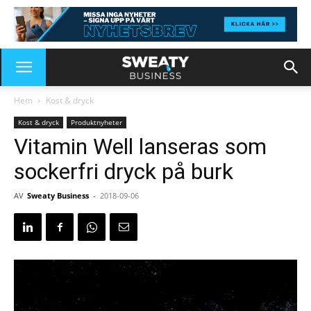
Hem
Kost & dryck
Kost & dryck
Produktnyheter
Vitamin Well lanseras som
sockerfri dryck på burk
AV
Sweaty Business
-
2018-09-06