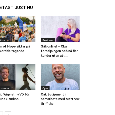
ETAST JUST NU
älsa
Business
n of Hope siktar på
Sälj online! – Öka
korddeltagande
försäljningen och nå fler
kunder utan att...
usiness
Gym
lip Wiqvist ny VD för
Oak Equipment i
uce Studios
samarbete med Matthew
Griffiths