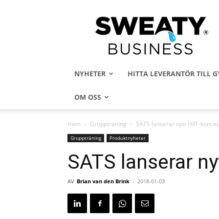
Sweaty
Business
NYHETER
HITTA LEVERANTÖR TILL
OM OSS
Hem
Gruppträning
SATS lanserar nytt HIIT-konce
Gruppträning
Produktnyheter
SATS lanserar ny
AV
Brian van den Brink
-
2018-01-03