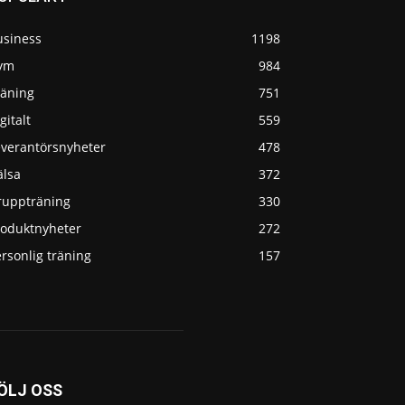
usiness
1198
ym
984
räning
751
gitalt
559
everantörsnyheter
478
älsa
372
ruppträning
330
roduktnyheter
272
rsonlig träning
157
ÖLJ OSS