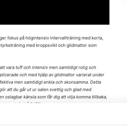
er fokus på högintensiv intervallträning med korta,
 styrketräning med kroppsvikt och glidmattor som
att vara tuff och intensiv men samtidigt rolig och
icerade och med hjälp av glidmattor varierat under
ffektiva men samtidigt enkla och skonsamma. Detta
r att du går ut ur salen svettig och glad med
 oslagbar känsla som får dig att vilja komma tillbaka,
eptansvarig på SATS.
 legat i topp över de mest populära träningstrenderna de
n någonsin enligt den årliga
rapporten
från American