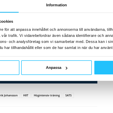
Information
ing som tydligt märkts av på SATS.
väl belagda och det korta formatet på HIIT-träning
cookies
r vi att HIIT the Ground kommer bli ett väldigt bra
e för att anpassa innehållet och annonserna till användarna, tillh
enrik Johansson
vår trafik. Vi vidarebefordrar även sådana identifierare och anna
nnons- och analysföretag som vi samarbetar med. Dessa kan i sin
e Ground
på de flesta av SATS träningscenter i Sverige,
har tillhandahållit eller som de har samlat in när du har använt 
Anpassa
rik Johansson
HIIT
Högintensiv träning
SATS