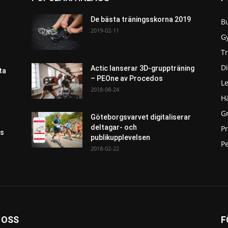
De bästa träningsskorna 2019
B
a
2019-02-11
G
T
Di
Actic lanserar 3D-gruppträning
ta
– PEOne av Procedos
L
2018-08-24
H
G
Göteborgsvarvet digitaliserar
deltagar- och
P
as
publikupplevelsen
Pe
2018-02-22
 OSS
F