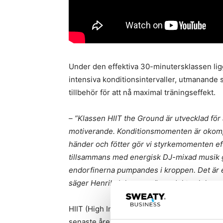
Under den effektiva 30-minutersklassen ligg
intensiva konditionsintervaller, utmanande
tillbehör för att nå maximal träningseffekt.
– ”Klassen HIIT the Ground är utvecklad för 
motiverande. Konditionsmomenten är okompl
händer och fötter gör vi styrkemomenten e
tillsammans med energisk DJ-mixad musik gö
endorfinerna pumpandes i kroppen. Det är en
säger Henrik Johansson”,
produkt och konc
HIIT (High Intensity Intervall Training) har
senaste åren och 2018 spås det bli större ä