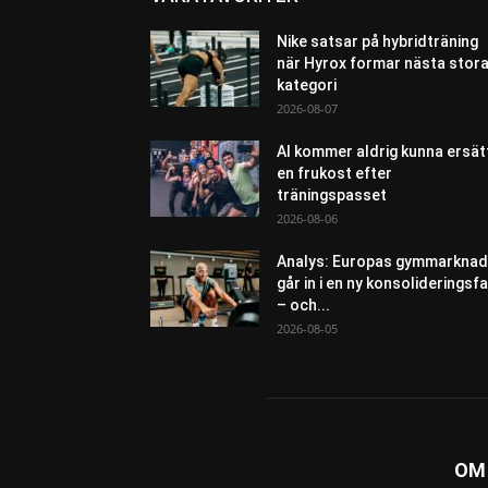
Nike satsar på hybridträning
när Hyrox formar nästa stor
kategori
2026-08-07
AI kommer aldrig kunna ersät
en frukost efter
träningspasset
2026-08-06
Analys: Europas gymmarknad
går in i en ny konsolideringsf
– och...
2026-08-05
OM