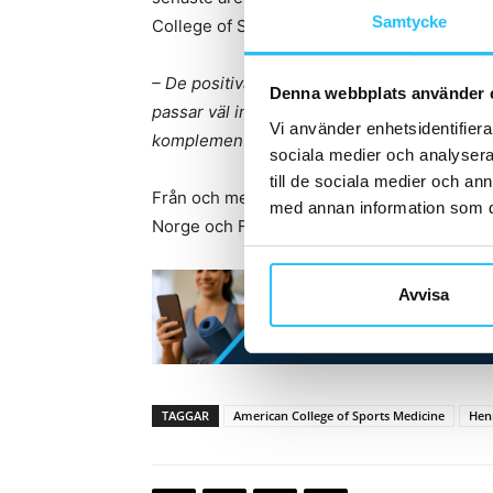
Samtycke
College of Sports Medicine. Detta är någont
– De positiva effekterna av HIIT-träning är 
Denna webbplats använder 
passar väl in i en modern livsstil. Därför tro
Vi använder enhetsidentifierar
komplement till vårt övriga utbud, säger H
sociala medier och analysera 
till de sociala medier och a
Från och med den 8 januari erbjuds
HIIT th
med annan information som du 
Norge och Finland.
Avvisa
TAGGAR
American College of Sports Medicine
Hen