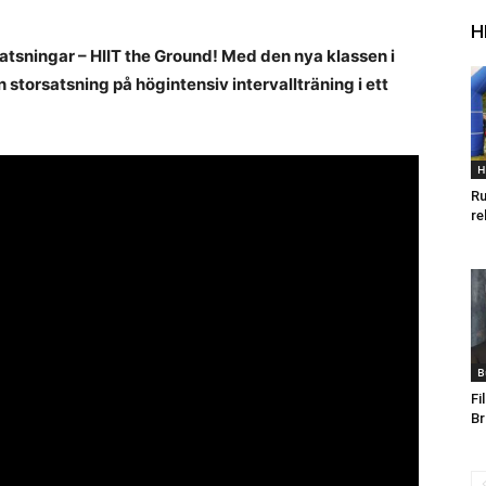
H
atsningar – HIIT the Ground! Med den nya klassen i
torsatsning på högintensiv intervallträning i ett
H
Ru
re
B
Fi
Br