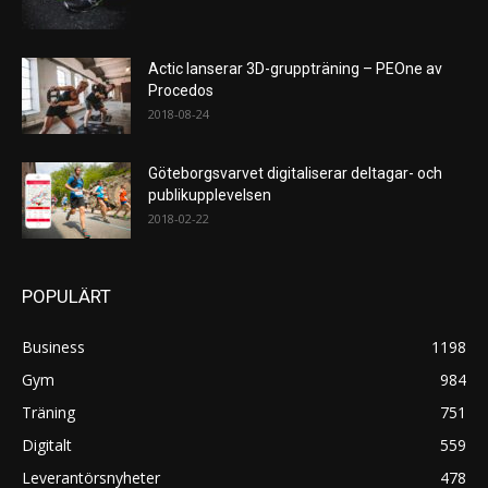
Actic lanserar 3D-gruppträning – PEOne av
Procedos
2018-08-24
Göteborgsvarvet digitaliserar deltagar- och
publikupplevelsen
2018-02-22
POPULÄRT
Business
1198
Gym
984
Träning
751
Digitalt
559
Leverantörsnyheter
478