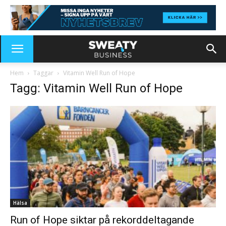
Hem
Taggar
Vitamin Well Run of Hope
Tagg: Vitamin Well Run of Hope
Hälsa
Run of Hope siktar på rekorddeltagande