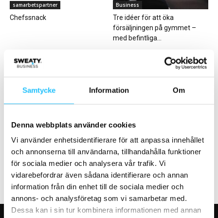
samarbetspartner
Business
Chefssnack
Tre idéer för att öka
försäljningen på gymmet –
med befintliga...
Samtycke
Information
Om
Business
Business
Denna webbplats använder cookies
​Fitness24Seven rekryterar
OAK Performance: ny
fördomsfritt tillsammans med
multiarena för träning, hälsa
Vi använder enhetsidentifierare för att anpassa innehållet
TNG
och prestation – med...
och annonserna till användarna, tillhandahålla funktioner
för sociala medier och analysera vår trafik. Vi
vidarebefordrar även sådana identifierare och annan
information från din enhet till de sociala medier och
annons- och analysföretag som vi samarbetar med.
Dessa kan i sin tur kombinera informationen med annan