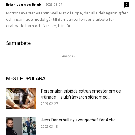
Brian van den Brink
-
2023-03-07
0
Motionseventet Vitamin Well Run of Hope, där alla deltagaravgifter
och insamlade medel går till Barncancerfondens arbete för
drabbade barn och familjer, blir i år...
Samarbete
- Annons -
MEST POPULÄRA
Personalen erbjöds extra semester om de
tränade – sjukfrånvaron sjönk med...
2019-02-27
Jens Danerhall ny sverigechef för Actic
2022-03-18