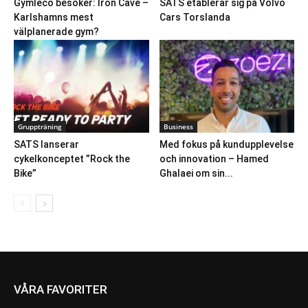
Gymleco besöker: Iron Cave –
SATS etablerar sig på Volvo
Karlshamns mest
Cars Torslanda
välplanerade gym?
Gruppträning
Business
SATS lanserar
Med fokus på kundupplevelse
cykelkonceptet ”Rock the
och innovation – Hamed
Bike”
Ghalaei om sin...
VÅRA FAVORITER