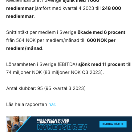
Medlemsantalet i Sverige
sjönk med 1 000
medlemmar
jämfört med kvartal 4 2023 till
248 000
medlemmar
.
Snittintäkt per medlem i Sverige
ökade med 6 procent
,
från 564 NOK per medlem/månad till
600 NOK per
medlem/månad
.
Lönsamheten i Sverige (EBITDA)
sjönk med 11 procent
till
74 miljoner NOK (83 miljoner NOK Q3 2023).
Antal klubbar: 95 (95 kvartal 3 2023)
Läs hela rapporten
här.