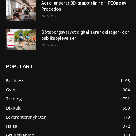
Actic lanserar 3D-gruppträning – PEOne av
Procedos
2018-08-24
Göteborgsvarvet digitaliserar deltagar- och
publikupplevelsen
2018-02-22
POPULÄRT
Business
1198
Gym
984
Träning
751
Digitalt
559
Leverantörsnyheter
478
Hälsa
372
Gruppträning
330