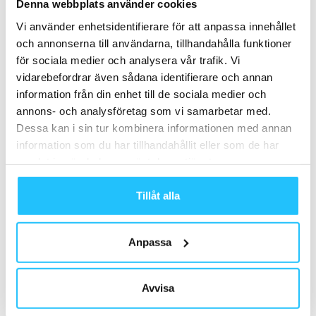
Denna webbplats använder cookies
Brian van den Brink
Vi använder enhetsidentifierare för att anpassa innehållet
och annonserna till användarna, tillhandahålla funktioner
för sociala medier och analysera vår trafik. Vi
vidarebefordrar även sådana identifierare och annan
information från din enhet till de sociala medier och
annons- och analysföretag som vi samarbetar med.
Relaterade artiklar
Mer av samma författare
Dessa kan i sin tur kombinera informationen med annan
SATS lanserar nordisk
information som du har tillhandahållit eller som de har
varumärkeskampanj för att inspirera
samlat in när du har använt deras tjänster.
till mer rörelse
Business
Tillåt alla
SATS lanserar nytt koncept för smart
och datadriven träning
Anpassa
Business
SATS Q1 2026: Stabil tillväxt när fler
Avvisa
medlemmar håller i träningen
Business