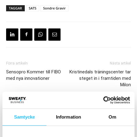
TAGGAR
SATS
Sondre Gravir
Förra artikeln
Nästa artikel
Sensopro Kommer till FIBO
Kristinedals träningscenter tar
med nya innovationer
steget in i framtiden med
Milon
Samtycke
Information
Om