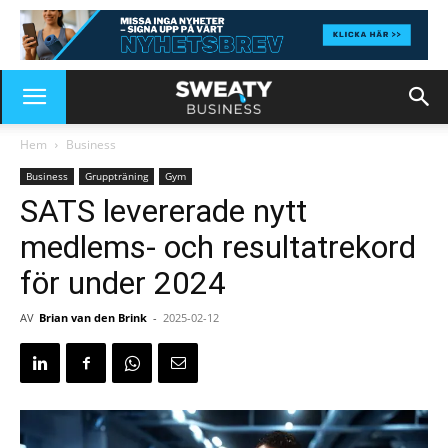
Hem
Business
Business
Gruppträning
Gym
SATS levererade nytt
medlems- och resultatrekord
för under 2024
AV
Brian van den Brink
-
2025-02-12