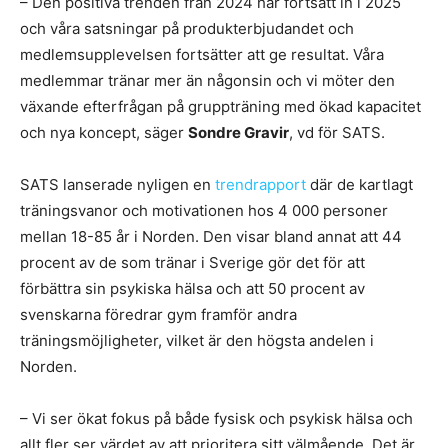
– Den positiva trenden från 2024 har fortsatt in i 2025
och våra satsningar på produkterbjudandet och
medlemsupplevelsen fortsätter att ge resultat. Våra
medlemmar tränar mer än någonsin och vi möter den
växande efterfrågan på gruppträning med ökad kapacitet
och nya koncept, säger
Sondre Gravir
, vd för SATS.
SATS lanserade nyligen en
trendrapport
där de kartlagt
träningsvanor och motivationen hos 4 000 personer
mellan 18-85 år i Norden. Den visar bland annat att 44
procent av de som tränar i Sverige gör det för att
förbättra sin psykiska hälsa och att 50 procent av
svenskarna föredrar gym framför andra
träningsmöjligheter, vilket är den högsta andelen i
Norden.
– Vi ser ökat fokus på både fysisk och psykisk hälsa och
allt fler ser värdet av att prioritera sitt välmående. Det är