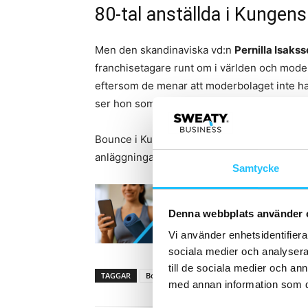
80-tal anställda i Kungens
Men den skandinaviska vd:n
Pernilla Isaks
franchisetagare runt om i världen och moder
eftersom de menar att moderbolaget inte ha
ser hon som ett sätt att sätta press på dem a
Bounce i Kungens kurva hade ett 80-tal ans
anläggningar i Malmö och Göteborg.
Samtycke
Denna webbplats använder 
Vi använder enhetsidentifierar
sociala medier och analysera 
till de sociala medier och a
TAGGAR
Bounce
Breakit
Pernilla Isaksson
med annan information som du 