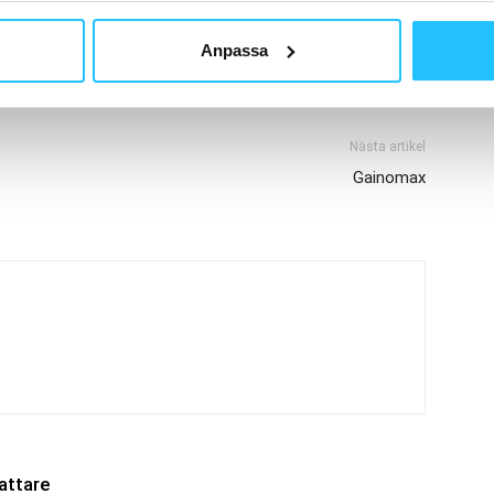
Anpassa
Nästa artikel
Gainomax
attare