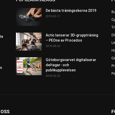
De bästa träningsskorna 2019
B
a
2019-02-11
G
T
Di
Actic lanserar 3D-gruppträning
ta
– PEOne av Procedos
L
2018-08-24
H
G
Göteborgsvarvet digitaliserar
deltagar- och
P
as
publikupplevelsen
Pe
2018-02-22
 OSS
F