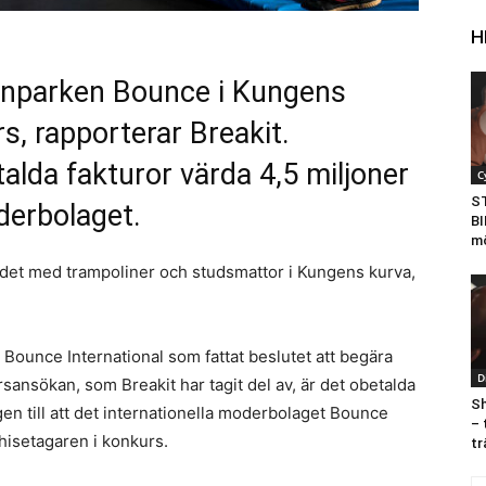
H
inparken
Bounce
i Kungens
s, rapporterar Breakit.
alda fakturor värda 4,5 miljoner
C
S
oderbolaget.
BI
mö
det med trampoliner och studsmattor i Kungens kurva,
 Bounce International som fattat beslutet att begära
D
sansökan, som Breakit har tagit del av, är det obetalda
Sh
en till att det internationella moderbolaget Bounce
– 
hisetagaren i konkurs.
tr