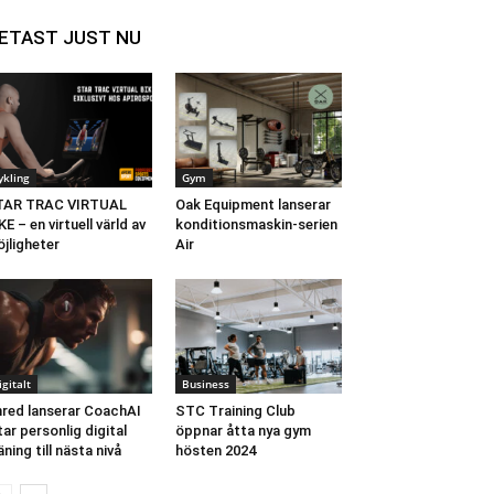
ETAST JUST NU
ykling
Gym
TAR TRAC VIRTUAL
Oak Equipment lanserar
KE – en virtuell värld av
konditionsmaskin-serien
jligheter
Air
igitalt
Business
red lanserar CoachAI
STC Training Club
tar personlig digital
öppnar åtta nya gym
äning till nästa nivå
hösten 2024