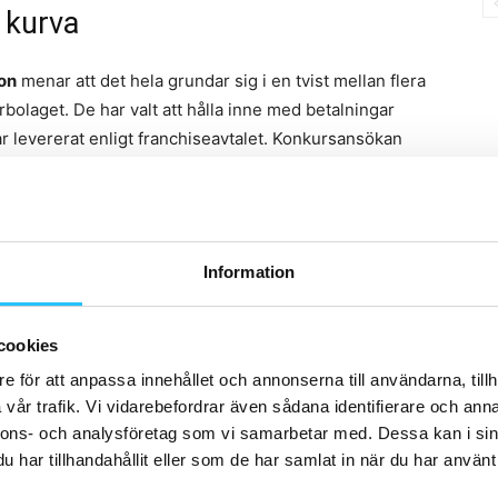
 kurva
son
menar att det hela grundar sig i en tvist mellan flera
bolaget. De har valt att hålla inne med betalningar
r levererat enligt franchiseavtalet. Konkursansökan
tt betala.
tällda när de öppnade hösten 2016. De har också
Information
cookies
e för att anpassa innehållet och annonserna till användarna, tillh
vår trafik. Vi vidarebefordrar även sådana identifierare och anna
nnons- och analysföretag som vi samarbetar med. Dessa kan i sin
har tillhandahållit eller som de har samlat in när du har använt 