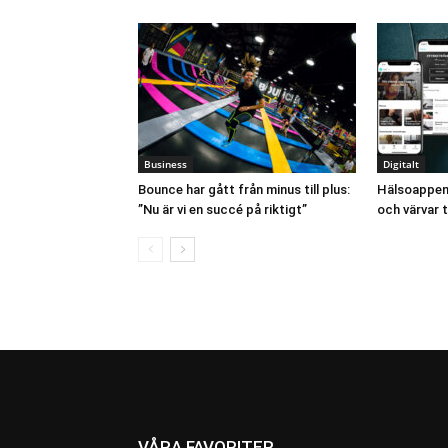
Business
Digitalt
Bounce har gått från minus till plus:
Hälsoappen T
”Nu är vi en succé på riktigt”
och värvar t
VÅRA FAVORITER