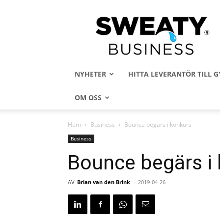
Sweaty
Business
NYHETER
HITTA LEVERANTÖR TILL
OM OSS
Hem
Business
Bounce begärs i konkurs
Business
Bounce begärs i
AV
Brian van den Brink
-
2019-04-26