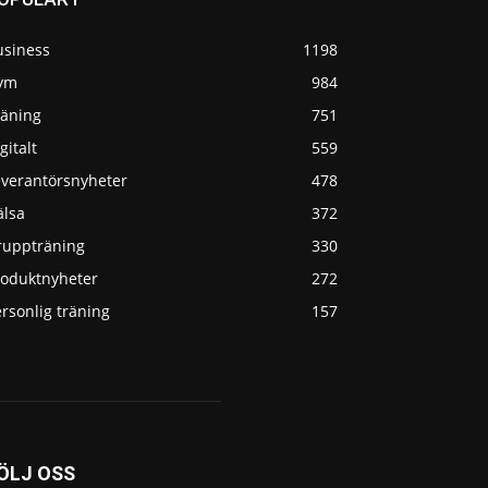
usiness
1198
ym
984
räning
751
gitalt
559
everantörsnyheter
478
älsa
372
ruppträning
330
roduktnyheter
272
rsonlig träning
157
ÖLJ OSS