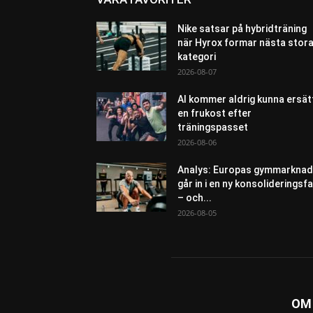
Nike satsar på hybridträning
när Hyrox formar nästa stor
kategori
2026-08-07
AI kommer aldrig kunna ersät
en frukost efter
träningspasset
2026-08-06
Analys: Europas gymmarknad
går in i en ny konsolideringsf
– och...
2026-08-05
OM