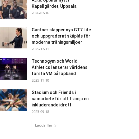
Actic öppnar nytt i
Kapellgärdet, Uppsala
2026-02-16
Gantner släpper nya GT7 Lite
och uppgraderat skåplås för
moderna träningsmiljöer
2025-12-11
Technogym och World
Athletics lanserar världens
första VM på löpband
2025-11-10
Stadium och Friends i
samarbete för att främja en
inkluderande idrott
2023-09-18
Ladda fler