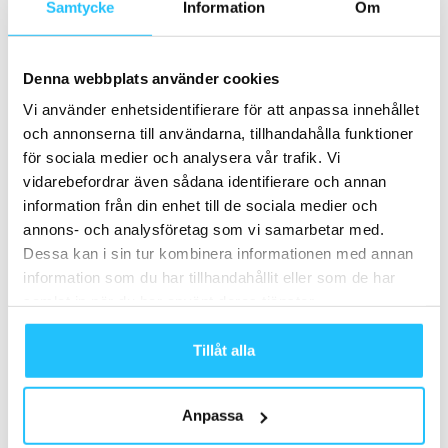
Samtycke
Information
Om
idrottssverige – från division 5 till
Gothia Cup
Business
Denna webbplats använder cookies
Step In uppköpt av Nordic Wellness –
Vi använder enhetsidentifierare för att anpassa innehållet
tar över 11 gym i norr
och annonserna till användarna, tillhandahålla funktioner
Business
för sociala medier och analysera vår trafik. Vi
vidarebefordrar även sådana identifierare och annan
information från din enhet till de sociala medier och
annons- och analysföretag som vi samarbetar med.
Samarbete
Dessa kan i sin tur kombinera informationen med annan
information som du har tillhandahållit eller som de har
- Annons -
samlat in när du har använt deras tjänster.
Tillåt alla
MEST POPULÄRA
Stöttar träningsindustrin jämlikhet och
Anpassa
mångfald? WIFA-studie försöker belysa