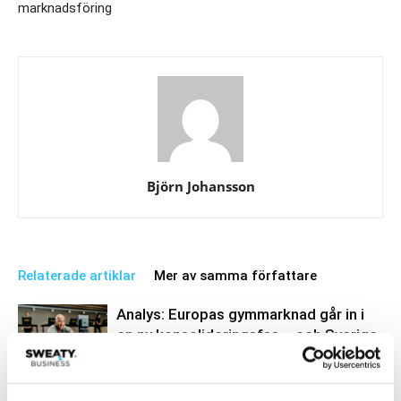
marknadsföring
Björn Johansson
Relaterade artiklar
Mer av samma författare
Analys: Europas gymmarknad går in i
en ny konsolideringsfas – och Sverige
följer samma väg
Business
Nordic Wellness satsar brett på