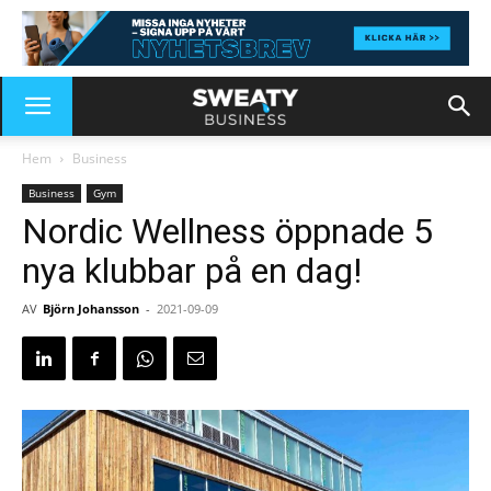
Hem
Business
Business
Gym
Nordic Wellness öppnade 5
nya klubbar på en dag!
AV
Björn Johansson
-
2021-09-09