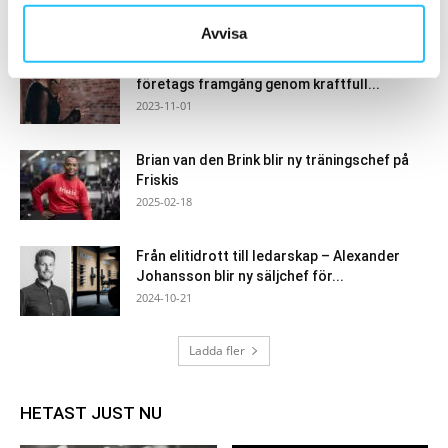
ämnet och höja...
2021-12-03
Avvisa
Gymskolan med BRP | Wondr: Maximera ditt
företags framgång genom kraftfull...
2023-11-01
Brian van den Brink blir ny träningschef på
Friskis
2025-02-18
Från elitidrott till ledarskap – Alexander
Johansson blir ny säljchef för...
2024-10-21
Ladda fler
HETAST JUST NU