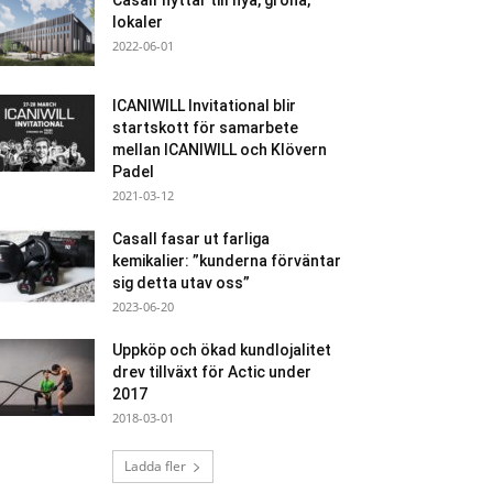
Casall flyttar till nya, gröna,
lokaler
2022-06-01
ICANIWILL Invitational blir
startskott för samarbete
mellan ICANIWILL och Klövern
Padel
2021-03-12
Casall fasar ut farliga
kemikalier: ”kunderna förväntar
sig detta utav oss”
2023-06-20
Uppköp och ökad kundlojalitet
drev tillväxt för Actic under
2017
2018-03-01
Ladda fler