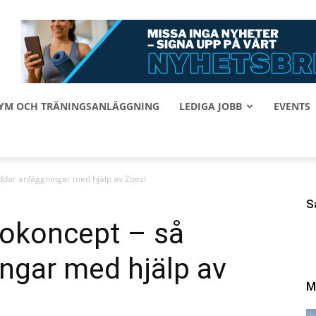
 GYM OCH TRÄNINGSANLÄGGNING
LEDIGA JOBB
EVENTS
eddar anläggningar med hjälp av Zoezi
S
lsokoncept – så
ngar med hjälp av
M