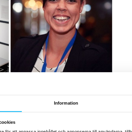
a möjliggöras i mjukvaran. Till höger i bild: Diana Willman Ivarsson,
Information
ion Båstad
och
Kroppskliniken Tyresö
som exempel på
bud.
cookies
e för att anpassa innehållet och annonserna till användarna, tillh