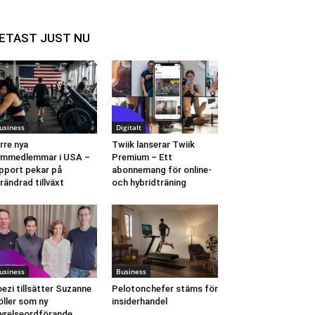
ETAST JUST NU
usiness
Digitalt
rre nya
Twiik lanserar Twiik
ymmedlemmar i USA –
Premium – Ett
pport pekar på
abonnemang för online-
rändrad tillväxt
och hybridträning
usiness
Business
ezi tillsätter Suzanne
Pelotonchefer stäms för
ller som ny
insiderhandel
yrelseordförande