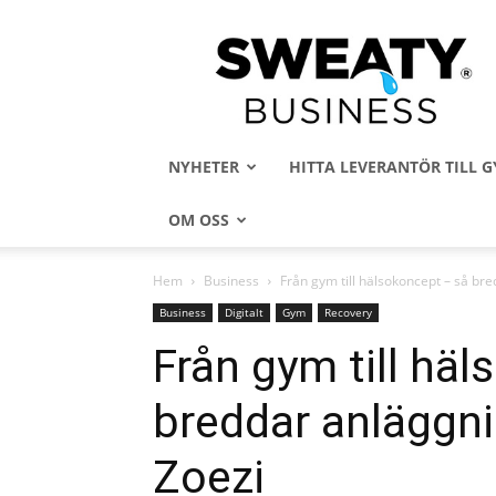
Sweaty
Business
NYHETER
HITTA LEVERANTÖR TILL
OM OSS
Hem
Business
Från gym till hälsokoncept – så br
Business
Digitalt
Gym
Recovery
Från gym till hä
breddar anläggni
Zoezi