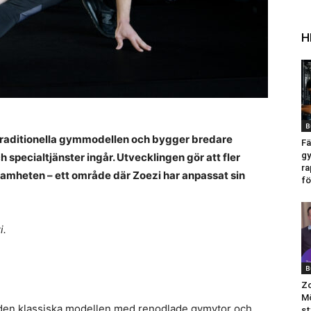
H
B
 traditionella gymmodellen och bygger bredare
Fä
g
specialtjänster ingår. Utvecklingen gör att fler
ra
amheten – ett område där Zoezi har anpassat sin
fö
i.
B
Zo
Mö
r den klassiska modellen med renodlade gymytor och
st