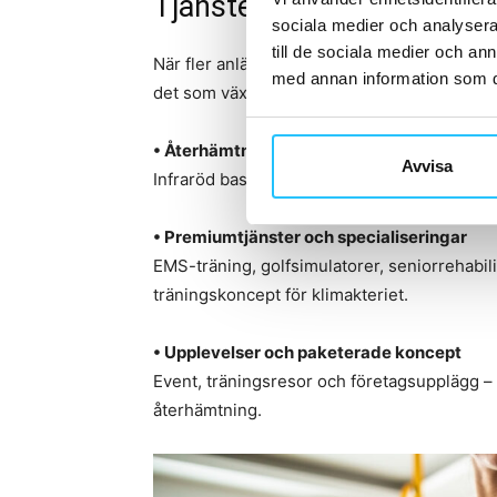
Tjänster som växer fram
sociala medier och analysera 
till de sociala medier och a
När fler anläggningar utvecklar nya verksam
med annan information som du 
det som växer fram finns:
• Återhämtning och terapeutiska behandli
Avvisa
Infraröd bastu, kryoterapi, kyl- och värmete
• Premiumtjänster och specialiseringar
EMS-träning, golfsimulatorer, seniorrehabil
träningskoncept för klimakteriet.
• Upplevelser och paketerade koncept
Event, träningsresor och företagsupplägg –
återhämtning.