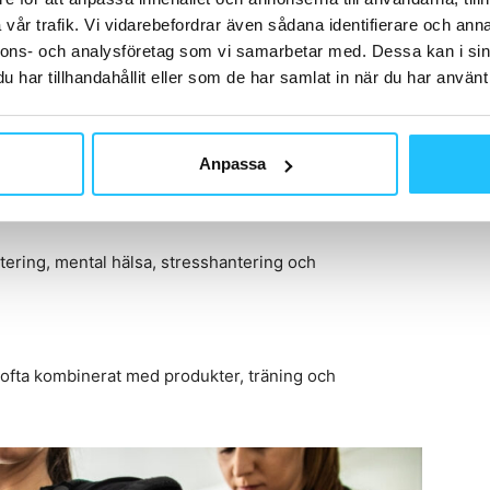
vår trafik. Vi vidarebefordrar även sådana identifierare och anna
nnons- och analysföretag som vi samarbetar med. Dessa kan i sin
hetsgrenar blir breddningen tydlig i praktiken. Bland
har tillhandahållit eller som de har samlat in när du har använt 
ngar
Anpassa
rapier, InSculpt Chair och olika manuella behandlingar.
itering, mental hälsa, stresshantering och
 ofta kombinerat med produkter, träning och