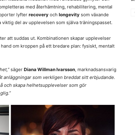
ompletteras med återhämtning, rehabilitering, mental
pporter lyfter
recovery
och
longevity
som växande
viktig del av upplevelsen som själva träningspasset.
tter att suddas ut. Kombinationen skapar upplevelser
and om kroppen på ett bredare plan: fysiskt, mentalt
het,”
säger
Diana Willman Ivarsson
, marknadsansvarig
åt anläggningar som verkligen breddat sitt erbjudande.
tå på och skapa helhetsupplevelser som gör
lig.”