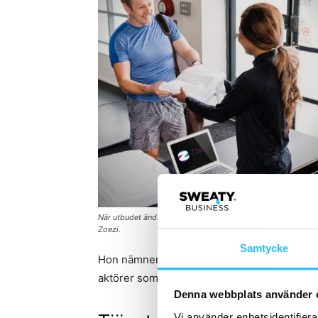
När utbudet ändras på gymgolvet bör ändringarna också kunn
Zoezi.
Samtycke
Hon nämner
OAK Performance
, Hälsostud
aktörer som
tagit steget
mot ett bredare til
Denna webbplats använder 
Vi använder enhetsidentifierar