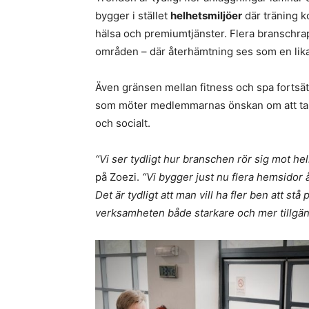
bygger i stället
helhetsmiljöer
där träning k
hälsa och premiumtjänster. Flera branschra
områden – där återhämtning ses som en lika 
Även gränsen mellan fitness och spa fortsä
som möter medlemmarnas önskan om att ta h
och socialt.
“Vi ser tydligt hur branschen rör sig mot hel
på Zoezi.
“Vi bygger just nu flera hemsidor 
Det är tydligt att man vill ha fler ben att s
verksamheten både starkare och mer tillgäng