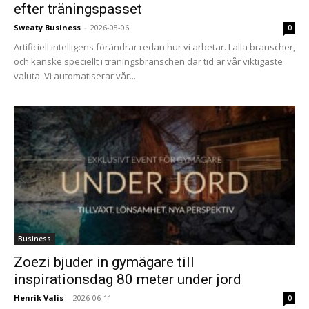
efter träningspasset
Sweaty Business
-
2026-08-06
0
Artificiell intelligens förändrar redan hur vi arbetar. I alla branscher,
och kanske speciellt i träningsbranschen där tid är vår viktigaste
valuta. Vi automatiserar vår...
Business
Zoezi bjuder in gymägare till
inspirationsdag 80 meter under jord
Henrik Valis
-
2026-06-11
0