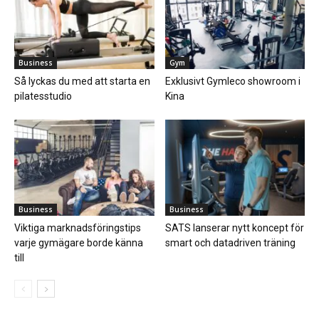
Business
Gym
Så lyckas du med att starta en
Exklusivt Gymleco showroom i
pilatesstudio
Kina
Business
Business
Viktiga marknadsföringstips
SATS lanserar nytt koncept för
varje gymägare borde känna
smart och datadriven träning
till