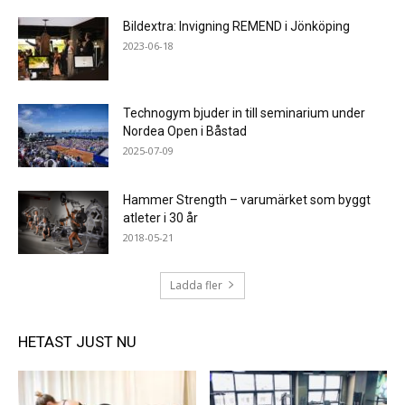
Bildextra: Invigning REMEND i Jönköping
2023-06-18
Technogym bjuder in till seminarium under
Nordea Open i Båstad
2025-07-09
Hammer Strength – varumärket som byggt
atleter i 30 år
2018-05-21
Ladda fler
HETAST JUST NU