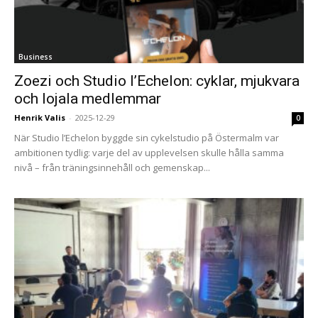
Business
Zoezi och Studio l’Echelon: cyklar, mjukvara
och lojala medlemmar
Henrik Valis
-
2025-12-29
0
När Studio l’Echelon byggde sin cykelstudio på Östermalm var
ambitionen tydlig: varje del av upplevelsen skulle hålla samma
nivå – från träningsinnehåll och gemenskap...