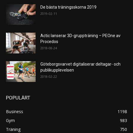
De bästa träningsskorna 2019
2019-02-11
Actic lanserar 3D-gruppträning – PEOne av
Procedos
2018-08-24
Göteborgsvarvet digitaliserar deltagar- och
publikupplevelsen
2018-02-22
POPULÄRT
Business
1198
Gym
983
Träning
750