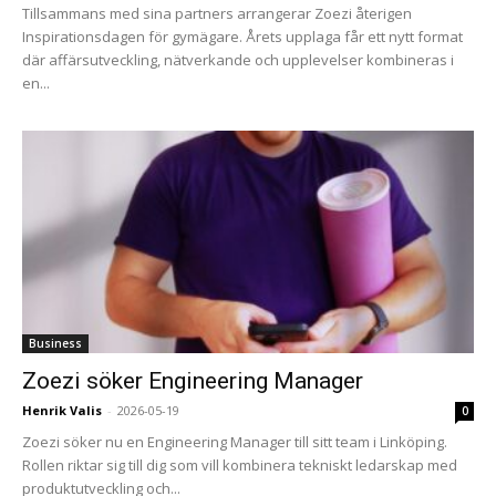
Tillsammans med sina partners arrangerar Zoezi återigen
Inspirationsdagen för gymägare. Årets upplaga får ett nytt format
där affärsutveckling, nätverkande och upplevelser kombineras i
en...
Business
Zoezi söker Engineering Manager
Henrik Valis
-
2026-05-19
0
Zoezi söker nu en Engineering Manager till sitt team i Linköping.
Rollen riktar sig till dig som vill kombinera tekniskt ledarskap med
produktutveckling och...