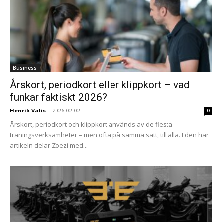
Business
Årskort, periodkort eller klippkort – vad
funkar faktiskt 2026?
Henrik Valis
-
2026-02-02
0
Årskort, periodkort och klippkort används av de flesta
träningsverksamheter – men ofta på samma sätt, till alla. I den här
artikeln delar Zoezi med...