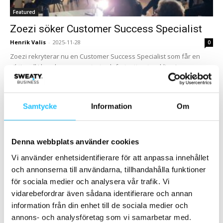
Featured
Zoezi söker Customer Success Specialist
Henrik Valis
-
2025-11-28
0
Zoezi rekryterar nu en Customer Success Specialist som får en
viktig roll i kundernas uppstart och fortsatta utveckling i
plattformen. Tjänsten innebär att arbeta...
Samtycke
Information
Om
Denna webbplats använder cookies
Vi använder enhetsidentifierare för att anpassa innehållet
och annonserna till användarna, tillhandahålla funktioner
för sociala medier och analysera vår trafik. Vi
vidarebefordrar även sådana identifierare och annan
Business
information från din enhet till de sociala medier och
Från gym till hälsokoncept – så breddar
annons- och analysföretag som vi samarbetar med.