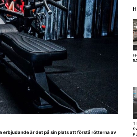
H
B
Fr
B
B
Tr
Sw
a erbjudande är det på sin plats att förstå rötterna av
P