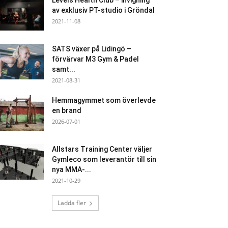
Levels Health Club – invigning
av exklusiv PT-studio i Gröndal
2021-11-08
SATS växer på Lidingö –
förvärvar M3 Gym & Padel
samt...
2021-08-31
Hemmagymmet som överlevde
en brand
2026-07-01
Allstars Training Center väljer
Gymleco som leverantör till sin
nya MMA-...
2021-10-29
Ladda fler