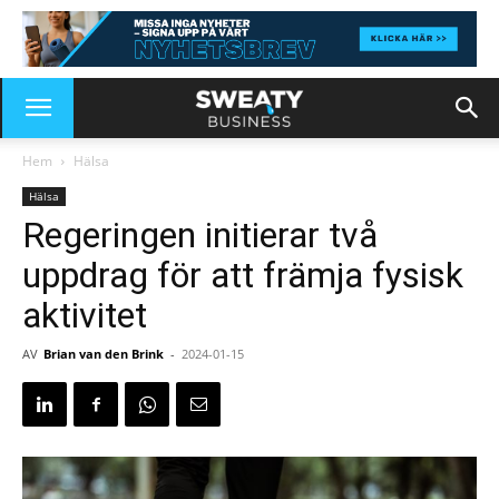
Hem
Hälsa
Hälsa
Regeringen initierar två
uppdrag för att främja fysisk
aktivitet
AV
Brian van den Brink
-
2024-01-15