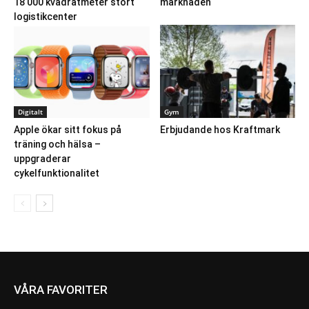
18 000 kvadratmeter stort
marknaden
logistikcenter
Digitalt
Gym
Apple ökar sitt fokus på
Erbjudande hos Kraftmark
träning och hälsa –
uppgraderar
cykelfunktionalitet
VÅRA FAVORITER