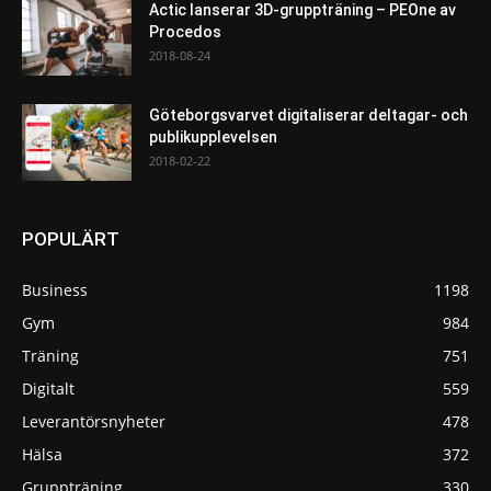
Actic lanserar 3D-gruppträning – PEOne av
Procedos
2018-08-24
Göteborgsvarvet digitaliserar deltagar- och
publikupplevelsen
2018-02-22
POPULÄRT
Business
1198
Gym
984
Träning
751
Digitalt
559
Leverantörsnyheter
478
Hälsa
372
Gruppträning
330