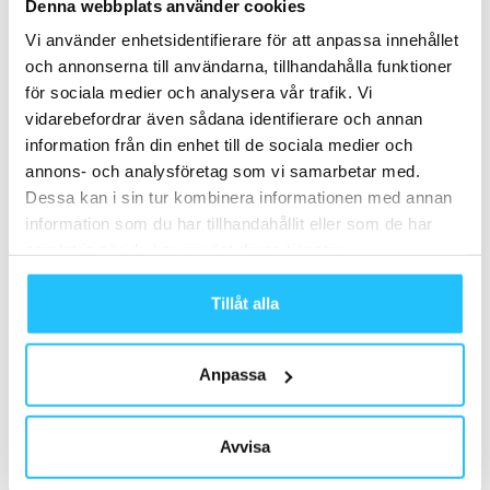
Denna webbplats använder cookies
Vi använder enhetsidentifierare för att anpassa innehållet
och annonserna till användarna, tillhandahålla funktioner
för sociala medier och analysera vår trafik. Vi
vidarebefordrar även sådana identifierare och annan
Relaterade artiklar
Mer av samma författare
information från din enhet till de sociala medier och
annons- och analysföretag som vi samarbetar med.
Podcast: Katarina Andersson om
Dessa kan i sin tur kombinera informationen med annan
Active Sweden, FaR och GLP-1 –
information som du har tillhandahållit eller som de har
branschfrågorna som formar gym-
Business
samlat in när du har använt deras tjänster.
Sverige (del 2/2)
Tillåt alla
Katarina Andersson fortsätter två år
till som ordförande för Active Sweden
Business
Anpassa
Active Sweden – Fritidskortet: “Ungas
fritid är mer än bara föreningsliv –
Avvisa
släpp in även privata aktörer
Gym