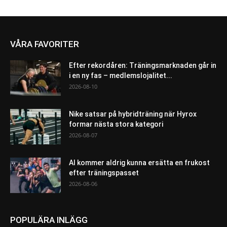
VÅRA FAVORITER
Efter rekordåren: Träningsmarknaden går in
i en ny fas – medlemslojalitet...
2026-08-10
Nike satsar på hybridträning när Hyrox
formar nästa stora kategori
2026-08-07
AI kommer aldrig kunna ersätta en frukost
efter träningspasset
2026-08-06
POPULÄRA INLÄGG