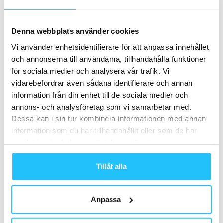
Business
Denna webbplats använder cookies
Färre nya gymmedlemmar i USA –
rapport pekar på förändrad tillväxt
Vi använder enhetsidentifierare för att anpassa innehållet
och annonserna till användarna, tillhandahålla funktioner
Business
för sociala medier och analysera vår trafik. Vi
vidarebefordrar även sådana identifierare och annan
information från din enhet till de sociala medier och
annons- och analysföretag som vi samarbetar med.
Samarbete
Dessa kan i sin tur kombinera informationen med annan
information som du har tillhandahållit eller som de har
- Annons -
samlat in när du har använt deras tjänster.
Tillåt alla
MEST POPULÄRA
Gymskolan med Kraftmark – del 3:
Anpassa
Rekrytering av tränare och instruktörer
2022-12-20