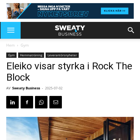
Hem
Gym
Gym
Hemmaträning
Leverantörsnyheter
Eleiko visar styrka i Rock The
Block
AV
Sweaty Business
-
2025-07-02