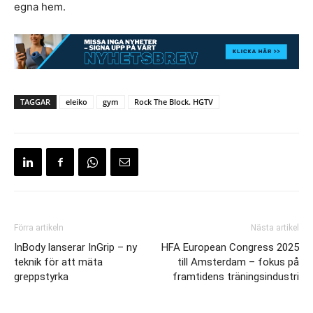
egna hem.
TAGGAR
eleiko
gym
Rock The Block. HGTV
Förra artikeln
Nästa artikel
InBody lanserar InGrip – ny
HFA European Congress 2025
teknik för att mäta
till Amsterdam – fokus på
greppstyrka
framtidens träningsindustri