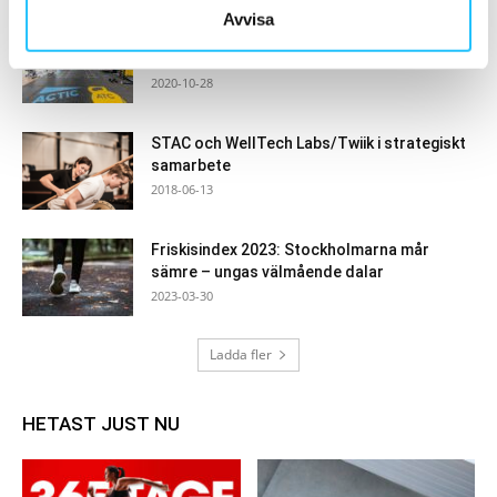
Avvisa
Actic stänger temporärt 26 anläggningar i
Tyskland
2020-10-28
STAC och WellTech Labs/Twiik i strategiskt
samarbete
2018-06-13
Friskisindex 2023: Stockholmarna mår
sämre – ungas välmående dalar
2023-03-30
Ladda fler
HETAST JUST NU