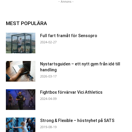
- Annons -
MEST POPULÄRA
Full fart framåt för Sensopro
2024-02-27
Nystartsguiden – ett nytt gym från idé till
handling
2026-03-17
Fightbox förvärvar Vici Athletics
2024-04-09
Strong & Flexible – höstnyhet på SATS
2019-08-19