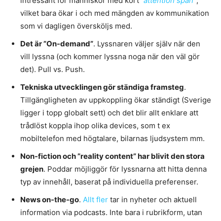
intressant för människor med kort
”
attention span
”
,
vilket bara ökar i och med mängden av kommunikation
som vi dagligen översköljs med.
Det är ”On-demand”
. Lyssnaren väljer själv när den
vill lyssna (och kommer lyssna noga när den väl gör
det). Pull vs. Push.
Tekniska utvecklingen gör ständiga framsteg
.
Tillgängligheten av uppkoppling ökar ständigt (Sverige
ligger i topp globalt sett) och det blir allt enklare att
trådlöst koppla ihop olika devices, som t ex
mobiltelefon med högtalare, bilarnas ljudsystem mm.
Non-fiction och ”reality content” har blivit den stora
grejen
. Poddar möjliggör för lyssnarna att hitta denna
typ av innehåll, baserat på individuella preferenser.
News on-the-go
.
Allt fler
tar in nyheter och aktuell
information via podcasts. Inte bara i rubrikform, utan