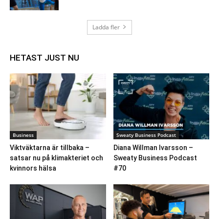
Ladda fler
HETAST JUST NU
Business
Sweaty Business Podcast
Viktväktarna är tillbaka –
Diana Willman Ivarsson –
satsar nu på klimakteriet och
Sweaty Business Podcast
kvinnors hälsa
#70