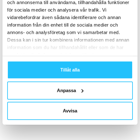
och annonserna till användarna, tillhandahålla funktioner
för sociala medier och analysera vår trafik. Vi
vidarebefordrar även sådana identifierare och annan
information från din enhet till de sociala medier och
Förra artikeln
Nästa artikel
annons- och analysföretag som vi samarbetar med.
FORM CITY, Visby
Träna och tävla i Swim Run på
Dessa kan i sin tur kombinera informationen med annan
gymmet?
information som du har tillhandahållit eller som de har
samlat in när du har använt deras tjänster.
Tillåt alla
Anpassa
Brian van den Brink
Avvisa