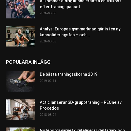
AI kommer aldrig kunna ersätta en frukost
efter träningspasset
2026-08-06
Analys: Europas gymmarknad går in i en ny
konsolideringsfas – och...
2026-08-05
POPULÄRA INLÄGG
De bästa träningsskorna 2019
2019-02-11
Actic lanserar 3D-gruppträning – PEOne av
Procedos
2018-08-24
Göteborgsvarvet digitaliserar deltagar- och