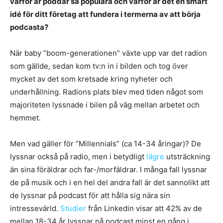
varför är poddar så populära och varför är det en smart
idé för ditt företag att fundera i termerna av att börja
podcasta?
När baby ”boom-generationen” växte upp var det radion
som gällde, sedan kom tv:n in i bilden och tog över
mycket av det som kretsade kring nyheter och
underhållning. Radions plats blev med tiden något som
majoriteten lyssnade i bilen på väg mellan arbetet och
hemmet.
Men vad gäller för ”Millennials” (ca 14-34 åringar)? De
lyssnar också på radio, men i betydligt
lägre
utsträckning
än sina föräldrar och far-/morfäldrar. I många fall lyssnar
de på musik och i en hel del andra fall är det sannolikt att
de lyssnar på podcast för att hålla sig nära sin
intressevärld.
Studier
från Linkedin visar att 42% av de
mellan 18-34 år lyssnar på podcast minst en gång i