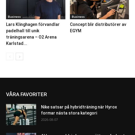
Business
Business
Lars Klinghagen förvandlar
Concept blir distributörer av
padelhall till unik
EGYM
träningsarena – O2 Arena
Karlstad...
VÅRA FAVORITER
Nike satsar på hybridträning när Hyrox
formar nästa stora kategori
2026-08-07