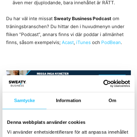
även mer djuplodande, bara innehållet är RÄTT.
Du har väl inte missat
Sweaty Business Podcast
om
träningsbranschen? Du hittar den i huvudmenyn under
fliken ”Podcast”, annars finns vi där poddar i allmänhet
finns, såsom exempelvis;
Acast
,
iTunes
och
PodBean
.
TAGGAR
Aimee Tariq
marknadsföring
Millennials
Podcast
Samtycke
Information
Om
Podd
Denna webbplats använder cookies
Vi använder enhetsidentifierare för att anpassa innehållet