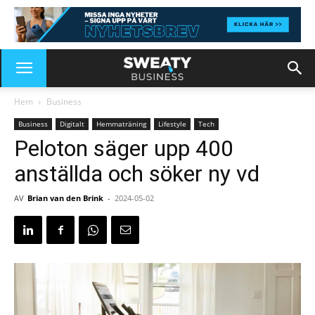
Hem
Business
Business
Digitalt
Hemmaträning
Lifestyle
Tech
Peloton säger upp 400
anställda och söker ny vd
AV
Brian van den Brink
-
2024-05-02