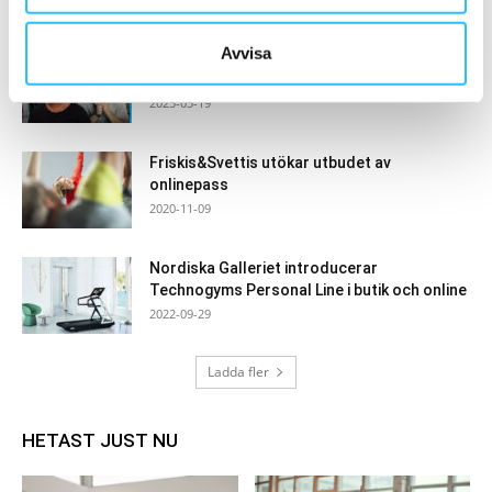
Avvisa
AI och teknologi – Så förändras
träningsbranschen i realtid
2025-03-19
Friskis&Svettis utökar utbudet av
onlinepass
2020-11-09
Nordiska Galleriet introducerar
Technogyms Personal Line i butik och online
2022-09-29
Ladda fler
HETAST JUST NU