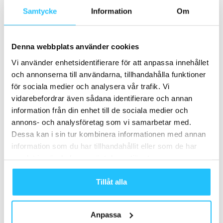
samarbete med Peloton
Samtycke
Information
Om
Business
Peloton tar omtag – lanserar AI-
Denna webbplats använder cookies
tränare och ny hårdvara
Vi använder enhetsidentifierare för att anpassa innehållet
Business
och annonserna till användarna, tillhandahålla funktioner
för sociala medier och analysera vår trafik. Vi
vidarebefordrar även sådana identifierare och annan
information från din enhet till de sociala medier och
Samarbete
annons- och analysföretag som vi samarbetar med.
Dessa kan i sin tur kombinera informationen med annan
- Annons -
information som du har tillhandahållit eller som de har
samlat in när du har använt deras tjänster.
MEST POPULÄRA
Tillåt alla
Gentler streak utsett till årets app till Apple
Watch
Anpassa
2022-12-10