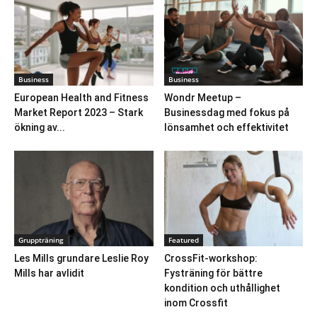
Business
Business
European Health and Fitness
Wondr Meetup –
Market Report 2023 – Stark
Businessdag med fokus på
ökning av...
lönsamhet och effektivitet
Gruppträning
Featured
Les Mills grundare Leslie Roy
CrossFit-workshop:
Mills har avlidit
Fysträning för bättre
kondition och uthållighet
inom Crossfit