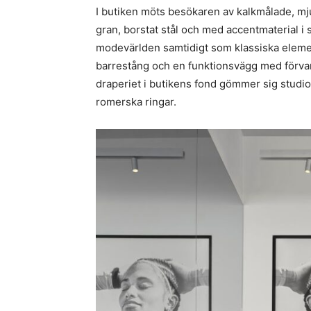
I butiken möts besökaren av kalkmålade, mj
gran, borstat stål och med accentmaterial i s
modevärlden samtidigt som klassiska elemen
barrestång och en funktionsvägg med förvar
draperiet i butikens fond gömmer sig studi
romerska ringar.