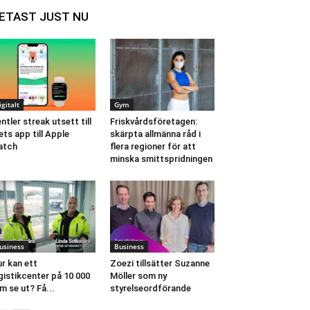
ETAST JUST NU
igitalt
Gym
ntler streak utsett till
Friskvårdsföretagen:
ets app till Apple
skärpta allmänna råd i
atch
flera regioner för att
minska smittspridningen
usiness
Business
r kan ett
Zoezi tillsätter Suzanne
gistikcenter på 10 000
Möller som ny
m se ut? Få...
styrelseordförande