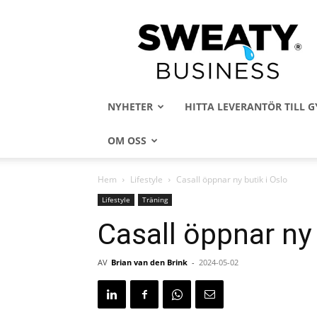
Sweaty
Business
NYHETER
HITTA LEVERANTÖR TILL
OM OSS
Hem
Lifestyle
Casall öppnar ny butik i Oslo
Lifestyle
Träning
Casall öppnar ny 
AV
Brian van den Brink
-
2024-05-02