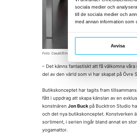
sociala medier och analysera 
till de sociala medier och a
med annan information som du 
Avvisa
Foto: Casall/Emil Fagander
– Det känns fantastiskt att få välkomna vår
del av den värld som vi har skapat på Övre S
Butikskonceptet har tagits fram tillsamman
fått i uppdrag att skapa känslan av en exkl
konstnären
Jon Buck
på Bucktron Studio ha
och det nya butikskonceptet. Konstverken ä
sortiment, i serien ingår bland annat en st
yogamattor.