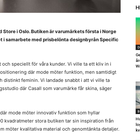
H
Store i Oslo. Butiken är varumärkets första i Norge
et i samarbete med prisbelönta designbyrån Specific
D
Ge
år
och speciellt för våra kunder. Vi ville ta ett kliv in i
W
 positionering där mode möter funktion, men samtidigt
stinkt feminin. Vi landade snabbt i att vi ville ta
gsstudio där Casall som varumärke får skina, säger
B
 där mode möter innovativ funktion som hyllar
Hu
0 kvadratmeter stora butiken tar sin inspiration från
lo
om möter kvalitativa material och genomtänkta detaljer.
kv