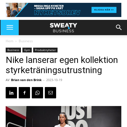
Hem
Business
Business
Gym
Produktnyheter
Nike lanserar egen kollektion
styrketräningsutrustning
AV
Brian van den Brink
-
2023-10-19