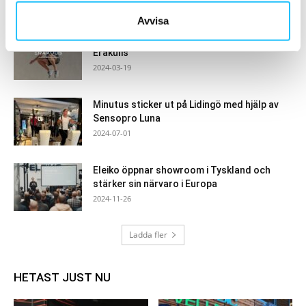
2024-03-04
Avvisa
Cristiano Ronaldo lanserar wellnessapp –
Erakulis
2024-03-19
Minutus sticker ut på Lidingö med hjälp av
Sensopro Luna
2024-07-01
Eleiko öppnar showroom i Tyskland och
stärker sin närvaro i Europa
2024-11-26
Ladda fler
HETAST JUST NU