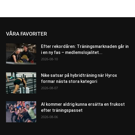
VÅRA FAVORITER
Efter rekordåren: Träningsmarknaden går in
i en ny fas – medlemslojalitet...
2026-08-10
Nike satsar på hybridträning när Hyrox
formar nästa stora kategori
2026-08-07
AI kommer aldrig kunna ersätta en frukost
efter träningspasset
2026-08-06