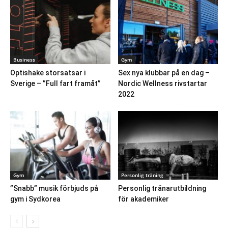
Business
Gym
Optishake storsatsar i
Sex nya klubbar på en dag –
Sverige – ”Full fart framåt”
Nordic Wellness rivstartar
2022
Gym
Personlig träning
”Snabb” musik förbjuds på
Personlig tränarutbildning
gym i Sydkorea
för akademiker