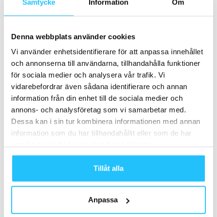
Samtycke
Information
Om
styrkesatsning – investerare menar
att bolaget vilselett marknaden
Business
Denna webbplats använder cookies
Forskning: 90–120 minuters
Vi använder enhetsidentifierare för att anpassa innehållet
styrketräning i veckan kopplas till
och annonserna till användarna, tillhandahålla funktioner
längre liv
Forskning
för sociala medier och analysera vår trafik. Vi
vidarebefordrar även sådana identifierare och annan
information från din enhet till de sociala medier och
annons- och analysföretag som vi samarbetar med.
Samarbete
Dessa kan i sin tur kombinera informationen med annan
information som du har tillhandahållit eller som de har
- Annons -
samlat in när du har använt deras tjänster.
Tillåt alla
MEST POPULÄRA
SATS rekryterar Mia Lund Hanusek som ny
Anpassa
Chief Marketing and Communication...