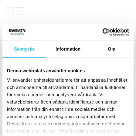
Samarbete
- Annons -
Samtycke
Information
Om
MEST POPULÄRA
Denna webbplats använder cookies
Är CrossFit Games Open den största
Vi använder enhetsidentifierare för att anpassa innehållet
sporttävlingen i världen?
och annonserna till användarna, tillhandahålla funktioner
2018-02-23
för sociala medier och analysera vår trafik. Vi
vidarebefordrar även sådana identifierare och annan
Norge: Nedstängning av alla gym i Oslo och
information från din enhet till de sociala medier och
Bergen
annons- och analysföretag som vi samarbetar med.
2020-11-06
Dessa kan i sin tur kombinera informationen med annan
information som du har tillhandahållit eller som de har
Ny global rapport från Les Mills: ”MVP-