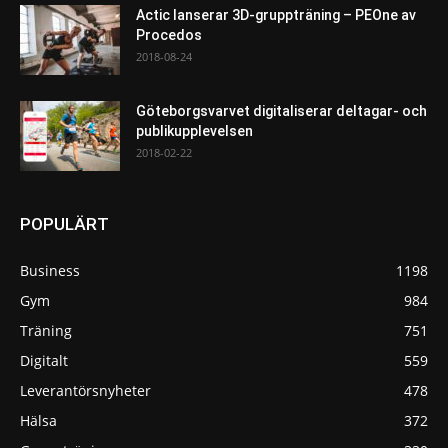
Actic lanserar 3D-gruppträning – PEOne av
Procedos
2018-08-24
Göteborgsvarvet digitaliserar deltagar- och
publikupplevelsen
2018-02-22
POPULÄRT
Business
1198
Gym
984
Träning
751
Digitalt
559
Leverantörsnyheter
478
Hälsa
372