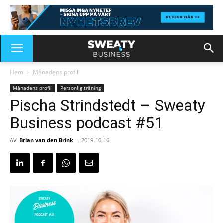
Hem
Månadens profil
Månadens profil
Personlig träning
Pischa Strindstedt – Sweaty
Business podcast #51
AV
Brian van den Brink
-
2019-10-16