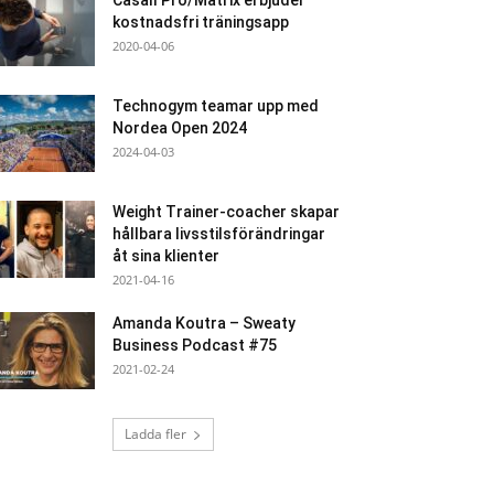
Casall Pro/Matrix erbjuder
kostnadsfri träningsapp
2020-04-06
Technogym teamar upp med
Nordea Open 2024
2024-04-03
Weight Trainer-coacher skapar
hållbara livsstilsförändringar
åt sina klienter
2021-04-16
Amanda Koutra – Sweaty
Business Podcast #75
2021-02-24
Ladda fler