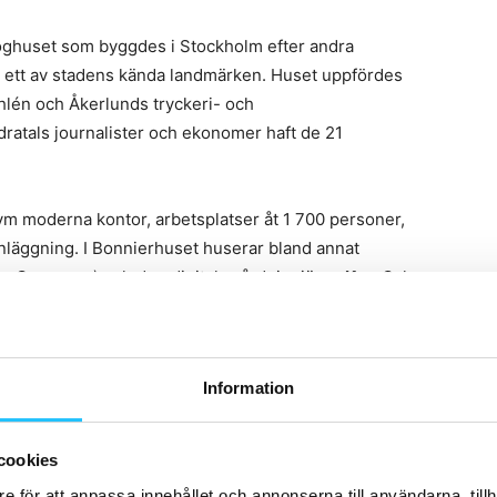
höghuset som byggdes i Stockholm efter andra
de ett av stadens kända landmärken. Huset uppfördes
Åhlén och Åkerlunds tryckeri- och
atals journalister och ekonomer haft de 21
m moderna kontor, arbetsplatser åt 1 700 personer,
läggning. I Bonnierhuset huserar bland annat
seCooopers) och den digitala vårdpionjären
Kry
. Och
Workouts
.
anläggning till Bonnierhuset. Huset rymmer redan ett
Information
gtat tillskott som vi hoppas ska uppskattas av våra
a kontorsvardag, säger
Pia Ljungqvist,
Förvaltare
cookies
e för att anpassa innehållet och annonserna till användarna, tillh