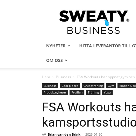
Sweaty
Business
NYHETER
HITTA LEVERANTÖR TILL
OM OSS
Hem
Business
FSA Workouts har öppnat gym och 
Business
Cool places
Gruppträning
Gym
Kläder & sk
Produktnyheter
Profilen
Träning
Yoga
FSA Workouts ha
kamsportsstudio
AV
Brian van den Brink
-
2023-01-30