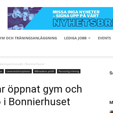
 GYM OCH TRÄNINGSANLÄGGNING
LEDIGA JOBB
EVENTS
kamsportsstudio i Bonnierhuset
or
Leverantörsnyheter
Månadens profil
Personlig träning
S
r öppnat gym och
 i Bonnierhuset
M