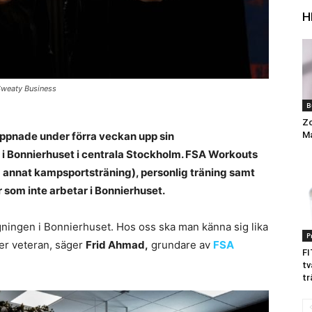
H
Sweaty Business
B
Zo
öppnade under förra veckan upp sin
M
 Bonnierhuset i centrala Stockholm. FSA Workouts
d annat kampsportsträning), personlig träning samt
som inte arbetar i Bonnierhuset.
ggningen i Bonnierhuset. Hos oss ska man känna sig lika
P
er veteran, säger
Frid Ahmad,
grundare av
FSA
FI
tv
tr