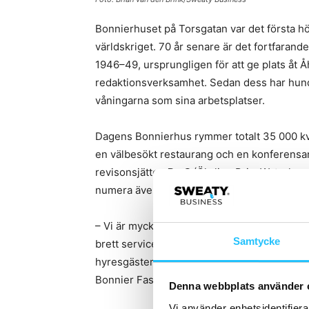
Bonnierhuset på Torsgatan var det första 
världskriget. 70 år senare är det fortfaran
1946–49, ursprungligen för att ge plats åt 
redaktionsverksamhet. Sedan dess har hundr
våningarna som sina arbetsplatser.
Dagens Bonnierhus rymmer totalt 35 000 kv
en välbesökt restaurang och en konferensan
revisonsjätten
PwC
(Öhrling PriceWaterhou
numera även en träningsanläggning –
FSA 
– Vi är mycket glada över att få en tränings
Samtycke
brett serviceutbud. Träning blir ett efterlän
hyresgäster och bli en del av deras hållbar
Bonnier Fastigheter.
Denna webbplats använder 
Vi använder enhetsidentifierar