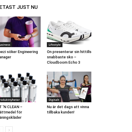
ETAST JUST NU
usiness
Lifestyle
ezi söker Engineering
On presenterar sin hittills
anager
snabbaste sko –
Cloudboom Echo 3
roduktnyheter
Digitalt
T ’N CLEAN –
Nu är det dags att vinna
ättmedel för
tillbaka kunden!
äningskläder