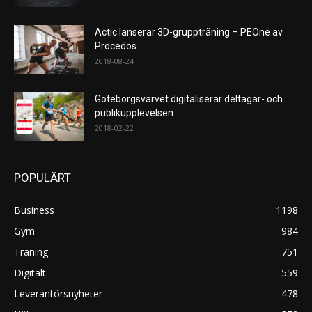
Actic lanserar 3D-gruppträning – PEOne av
Procedos
2018-08-24
Göteborgsvarvet digitaliserar deltagar- och
publikupplevelsen
2018-02-22
POPULÄRT
Business
1198
Gym
984
Träning
751
Digitalt
559
Leverantörsnyheter
478