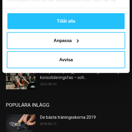
VÅRA FAVORITER
samlat in när du har använt deras tjänster.
Nike satsar på hybridträning när Hyrox formar
Tillåt alla
nästa stora kategori
2026-08-07
Anpassa
AI kommer aldrig kunna ersätta en frukost
efter träningspasset
2026-08-06
Avvisa
Analys: Europas gymmarknad går in i en ny
konsolideringsfas – och...
2026-08-05
POPULÄRA INLÄGG
De bästa träningsskorna 2019
2019-02-11