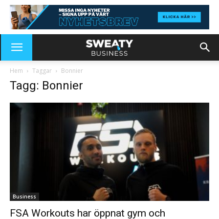
Hem
Taggar
Bonnier
Tagg: Bonnier
Business
FSA Workouts har öppnat gym och