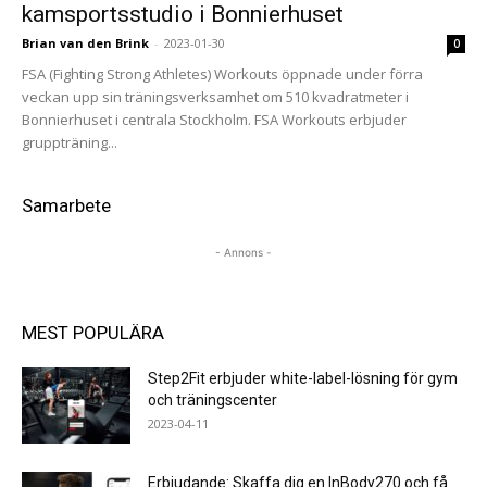
kamsportsstudio i Bonnierhuset
Brian van den Brink
-
2023-01-30
0
FSA (Fighting Strong Athletes) Workouts öppnade under förra
veckan upp sin träningsverksamhet om 510 kvadratmeter i
Bonnierhuset i centrala Stockholm. FSA Workouts erbjuder
gruppträning...
Samarbete
- Annons -
MEST POPULÄRA
Step2Fit erbjuder white-label-lösning för gym
och träningscenter
2023-04-11
Erbjudande: Skaffa dig en InBody270 och få