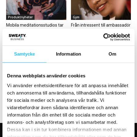
Produktnyheter
Gym
Mobila meditationsstudios tar
Från intressent till ambassadör
över gatorna i USA
Samtycke
Information
Om
Featured
Digitalt
Denna webbplats använder cookies
Larm: Svenska ungdomar är
Les Mills tar kampsport in i
Vi använder enhetsidentifierare för att anpassa innehållet
fysiskt inaktiva
metaversum med en helt ny...
och annonserna till användarna, tillhandahålla funktioner
för sociala medier och analysera vår trafik. Vi
vidarebefordrar även sådana identifierare och annan
information från din enhet till de sociala medier och
annons- och analysföretag som vi samarbetar med.
Dessa kan i sin tur kombinera informationen med annan
information som du har tillhandahållit eller som de har