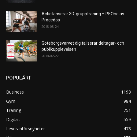
Actic lanserar 3D-gruppträning – PEOne av
Procedos
2018-08-24
Göteborgsvarvet digitaliserar deltagar- och
publikupplevelsen
2018-02-22
POPULÄRT
Business
1198
Gym
984
Träning
751
Digitalt
559
Leverantörsnyheter
478