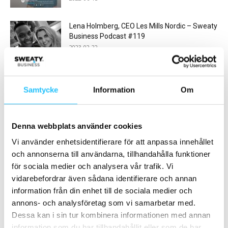
Lena Holmberg, CEO Les Mills Nordic – Sweaty
Business Podcast #119
2023-02-22
ClassPass & Mindbodys tillbakablick på 2022
2022-12-27
Samtycke
Information
Om
Ladda fler
Denna webbplats använder cookies
Vi använder enhetsidentifierare för att anpassa innehållet
HETAST JUST NU
och annonserna till användarna, tillhandahålla funktioner
för sociala medier och analysera vår trafik. Vi
vidarebefordrar även sådana identifierare och annan
information från din enhet till de sociala medier och
annons- och analysföretag som vi samarbetar med.
Dessa kan i sin tur kombinera informationen med annan
information som du har tillhandahållit eller som de har