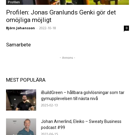
Profilen
Profilen: Jonas Granlunds Genki gör det
omöjliga möjligt
Björn Johansson
-
2022-10-18
0
Samarbete
- Annons -
MEST POPULÄRA
iBuildGreen – hållbara golvlösningar som tar
gymupplevelsen till nästa nivå
2025-02-13
Johan Arnerlind, Eleiko – Sweaty Business
podcast #99
2022-06-15