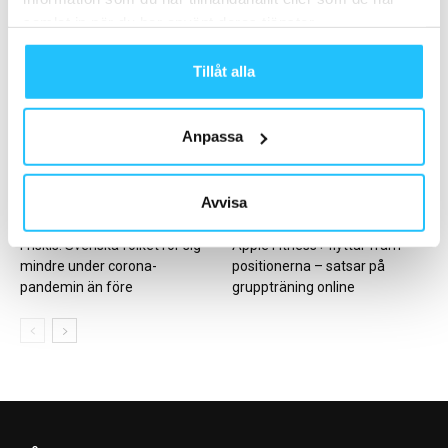
Business
Gym
samlat in när du har använt deras tjänster.
EGYM rekryterar tidigare
Från intressent till ambassadör
Technogym-toppen Steve
Tillåt alla
Barton
Anpassa
Avvisa
Träning
Digitalt
Friskis: Svenska folket rör sig
Apple Fitness+ flyttar fram
mindre under corona-
positionerna – satsar på
pandemin än före
gruppträning online