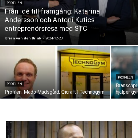
PROFILEN
Från idé till framgång: Katarina
Andersson och Antoni Kutics
entreprenörsresa med STC
Brian van den Brink
-
2024-12-23
PROFILEN
PROFILEN
Branschpr
Profilen: Mads Madsgård, Qicraft | Technogym
hjälper g