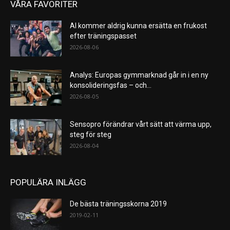
VÅRA FAVORITER
AI kommer aldrig kunna ersätta en frukost
efter träningspasset
2026-08-06
Analys: Europas gymmarknad går in i en ny
konsolideringsfas – och...
2026-08-05
Sensopro förändrar vårt sätt att värma upp,
steg för steg
2026-08-04
POPULÄRA INLÄGG
De bästa träningsskorna 2019
2019-02-11